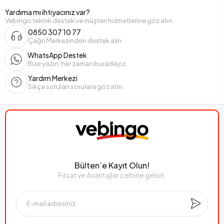
Yardıma mı ihtiyacınız var?
Vebingo teknik destek ve müşteri hizmetlerine göz atın.
0850 307 10 77
Çağrı Merkezinden destek alın.
WhatsApp Destek
Bize yazın, her zaman buradayız.
Yardım Merkezi
Sıkça sorulan sorulara göz atın.
Bülten’e Kayıt Olun!
Fırsat ve Avantajlar cebine gelsin.