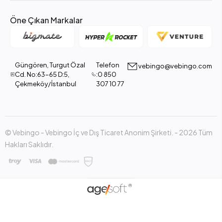
Öne Çıkan Markalar
Güngören, Turgut Özal
Telefon
vebingo@vebingo.com
Cd. No:63-65 D:5,
:0 850
Çekmeköy/İstanbul
307 10 77
© Vebingo - Vebingo İç ve Dış Ticaret Anonim Şirketi. - 2026 Tüm
Hakları Saklıdır.