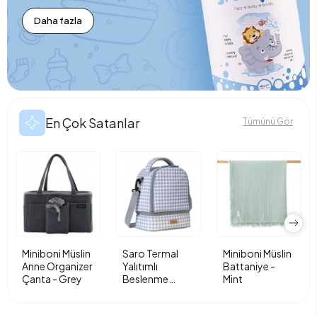
Daha fazla
En Çok Satanlar
Tümünü Gör
Miniboni Müslin
Saro Termal
Miniboni Müslin
Anne Organizer
Yalıtımlı
Battaniye -
Çanta - Grey
Beslenme
Mint
Çantası - Vichy