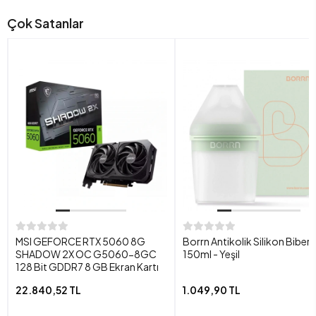
Çok Satanlar
MSI GEFORCE RTX 5060 8G
Borrn Antikolik Silikon Biber
SHADOW 2X OC G5060-8GC
150ml - Yeşil
128 Bit GDDR7 8 GB Ekran Kartı
22.840,52 TL
1.049,90 TL