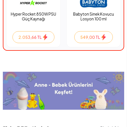
Hyper Rocket 850W PSU
Babyton Sinek Kovucu
Güç Kaynağı
Losyon 100 ml
2.053,66 TL
549,00 TL