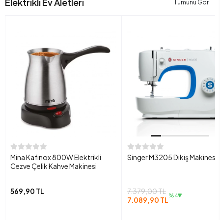
Elektrikli Ev Aletleri
Tümünü Gör
Mina Kafinox 800W Elektrikli
Singer M3205 Dikiş Makinesi
Cezve Çelik Kahve Makinesi
569,90 TL
7.379,00 TL
%4
7.089,90 TL