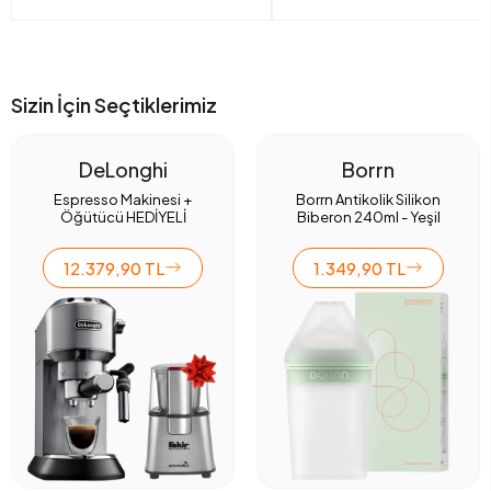
Sizin İçin Seçtiklerimiz
DeLonghi
Borrn
Espresso Makinesi +
Borrn Antikolik Silikon
Öğütücü HEDİYELİ
Biberon 240ml - Yeşil
12.379,90 TL
1.349,90 TL