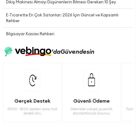
Dikiş Makinesi Almayı Düşünenlerin Bilmesi Gereken 10 Şey
E-Ticarette En Çok Satanlar: 2026 İçin Güncel ve Kapsamlı
Rehber
Bilgisayar Kasası Rehberi
’da
Güvendesin
Gerçek Destek
Güvenli Ödeme
09:00 - 18:00 saatleri arası hızlı
Ödemeler yüksek güvenlik
Tüm ü
destek alın.
standartlarıyla korunur.