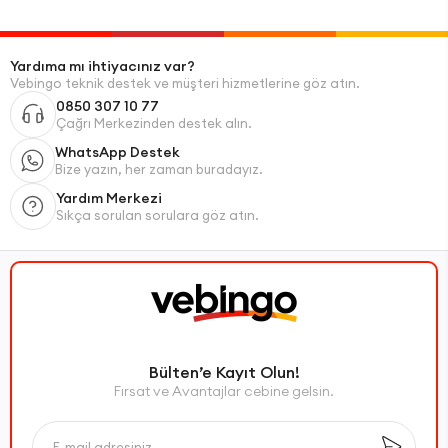
Yardıma mı ihtiyacınız var?
Vebingo teknik destek ve müşteri hizmetlerine göz atın.
0850 307 10 77
Çağrı Merkezinden destek alın.
WhatsApp Destek
Bize yazın, her zaman buradayız.
Yardım Merkezi
Sıkça sorulan sorulara göz atın.
Bülten’e Kayıt Olun!
Fırsat ve Avantajlar cebine gelsin.