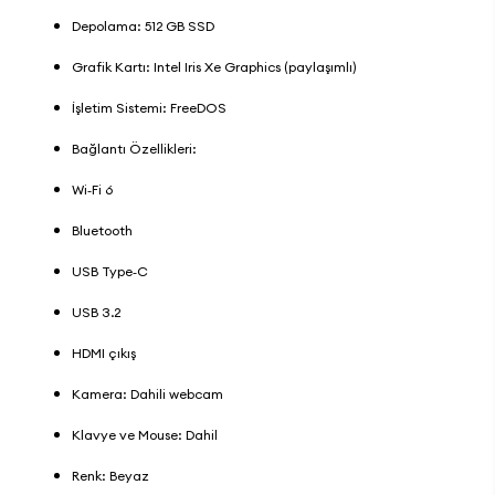
Depolama: 512 GB SSD
Grafik Kartı: Intel Iris Xe Graphics (paylaşımlı)
İşletim Sistemi: FreeDOS
Bağlantı Özellikleri:
Wi‑Fi 6
Bluetooth
USB Type‑C
USB 3.2
HDMI çıkış
Kamera: Dahili webcam
Klavye ve Mouse: Dahil
Renk: Beyaz