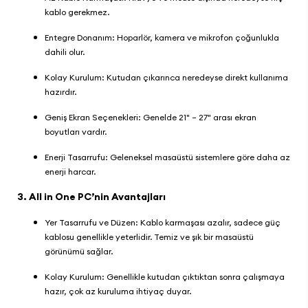
kablo gerekmez.
Entegre Donanım: Hoparlör, kamera ve mikrofon çoğunlukla
dahili olur.
Kolay Kurulum: Kutudan çıkarınca neredeyse direkt kullanıma
hazırdır.
Geniş Ekran Seçenekleri: Genelde 21" – 27" arası ekran
boyutları vardır.
Enerji Tasarrufu: Geleneksel masaüstü sistemlere göre daha az
enerji harcar.
3. All in One PC’nin Avantajları
Yer Tasarrufu ve Düzen: Kablo karmaşası azalır, sadece güç
kablosu genellikle yeterlidir. Temiz ve şık bir masaüstü
görünümü sağlar.
Kolay Kurulum: Genellikle kutudan çıktıktan sonra çalışmaya
hazır, çok az kuruluma ihtiyaç duyar.