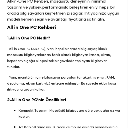
All-in-One PC Rehberi, masaüstü deneyimini minimal
tasarım ve yüksek performansla birleştiren en iyi hepsi bir
arada bilgisayarları keşfetmenizi sağlar. İhtiyacınıza uygun
modeli hemen seçin ve avantajlı fiyatlarla satın alın.
All in One PC Rehberi
1.All in One PC Nedir?
All in One PC (AIO PC), yani hepsi bir arada bilgisayar, klasik
masaüstü bilgisayarlardan farklı olarak bilgisayar kasası, ekran,
hoparlör ve çoğu bileşeni tek bir gövdede toplayan bilgisayar
türüdür.
Yani, monitörün içine bilgisayar parçaları (anakart, işlemci, RAM,
depolama, ekran kartı vb.) entegre edilmiştir. Bu sayede ek bir kasa
ihtiyacı ortadan kalkar.
2.All in One PC’nin Özellikleri
Kompakt Tasarım: Masaüstü bilgisayara göre çok daha az yer
kaplar.
Az Kablo Karmaşası: Klavye ve mouse dışında neredeyse hiç