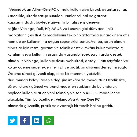
Vebingo
’dan All-in-One PC almak, kullanıcıya birçok avantaj sunar.
Öncelikle, sitede satışa sunulan ürünler orijinal ve garanti
kapsamındadır, böylece güvenilir bir alışveriş deneyimi
sağlar.
Vebingo
, Dell, HP, ASUS ve Lenovo gibi dünyaca ünlü
markaların çeşitli AIO modellerini tek bir platformda sunarak hem ofis
hem de ev kullanımına uygun seçenekler sunar. Ayrıca, satın alınan
cihazlar için resmi garanti ve teknik destek imkânı bulunmaktadır;
kurulum veya kullanım sırasında yaşanabilecek sorunlarda destek
alınabilir.
Vebingo
, kullanıcı dostu web sitesi, detaylı ürün sayfaları ve
kolay ödeme seçenekleri ile hızlı ve pratik bir alışveriş deneyimi sağlar.
Ödeme süreci güvenli olup, olası bir memnuniyetsizlik
durumunda kolay iade ve değişim imkânı da mevcuttur. Üstelik site,
sürekli olarak güncel ve trend modelleri stoklarında bulundurur,
böylece kullanıcılar en yeni teknolojiye sahip AIO PC modellerine
ulaşabilir. Tüm bu özellikler,
Vebingo
’yu All-in-One PC
alımında güvenilir, pratik ve avantajlı bir tercih haline getirir.