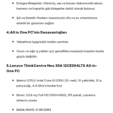
Entegre Bileşenler: Görüntü, ses ve bazen dokunmatik ekran,
kamera ve hoparlör gibi bileşenler dahili olarak bulunur.
Şık ve Estetik: Modern tasarımıyla ofis ve ev ortamlarına
estetik bir görünüm sağlar.
4.All in One PC’nin Dezavantajları
Yükseltme (upgrade) imkânı sınırlıdır.
Oyun ve ağır iş yükleri için genellikle masaüstü kasalar kadar
güçlü değildir.
5.
Lenovo ThinkCentre Neo 30A 12CE004LTX All-in-
One PC
İşlemci (CPU): Intel Core i5‑1235U (12. nesil, 10 çekirdek, 12 iş
parçacığı, 4.4 GHz'e kadar hız)
Ekran: 23.8 inç Full HD (1920×1080), IPS panel, yansıma
önleyici yüzey
Bellek (RAM): 8 GB DDR4