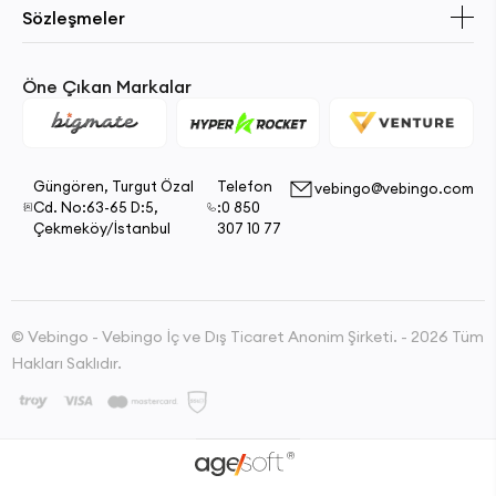
Sözleşmeler
Öne Çıkan Markalar
Güngören, Turgut Özal
Telefon
vebingo@vebingo.com
Cd. No:63-65 D:5,
:0 850
Çekmeköy/İstanbul
307 10 77
© Vebingo - Vebingo İç ve Dış Ticaret Anonim Şirketi. - 2026 Tüm
Hakları Saklıdır.