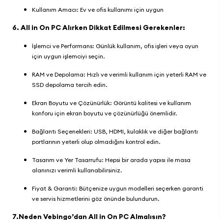
Kullanım Amacı: Ev ve ofis kullanımı için uygun
6. All in On PC Alırken Dikkat Edilmesi Gerekenler:
İşlemci ve Performans: Günlük kullanım, ofis işleri veya oyun
için uygun işlemciyi seçin.
RAM ve Depolama: Hızlı ve verimli kullanım için yeterli RAM ve
SSD depolama tercih edin.
Ekran Boyutu ve Çözünürlük: Görüntü kalitesi ve kullanım
konforu için ekran boyutu ve çözünürlüğü önemlidir.
Bağlantı Seçenekleri: USB, HDMI, kulaklık ve diğer bağlantı
portlarının yeterli olup olmadığını kontrol edin.
Tasarım ve Yer Tasarrufu: Hepsi bir arada yapısı ile masa
alanınızı verimli kullanabilirsiniz.
Fiyat & Garanti: Bütçenize uygun modelleri seçerken garanti
ve servis hizmetlerini göz önünde bulundurun.
7.Neden Vebingo’dan All in On PC Almalısın?