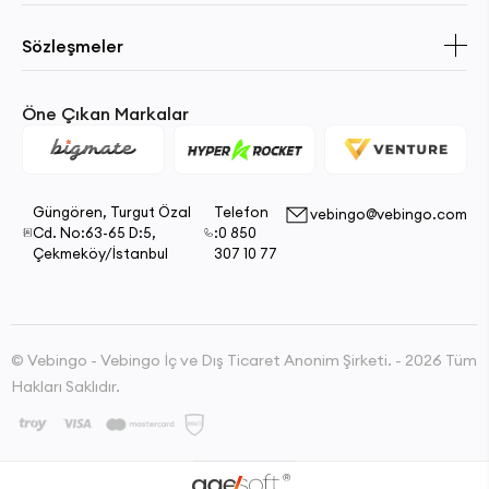
Sözleşmeler
Öne Çıkan Markalar
Güngören, Turgut Özal
Telefon
vebingo@vebingo.com
Cd. No:63-65 D:5,
:0 850
Çekmeköy/İstanbul
307 10 77
© Vebingo - Vebingo İç ve Dış Ticaret Anonim Şirketi. - 2026 Tüm
Hakları Saklıdır.