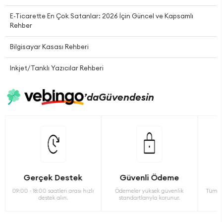
E-Ticarette En Çok Satanlar: 2026 İçin Güncel ve Kapsamlı
Rehber
Bilgisayar Kasası Rehberi
Inkjet/Tanklı Yazıcılar Rehberi
’da
Güvendesin
Gerçek Destek
Güvenli Ödeme
09:00 - 18:00 saatleri arası hızlı
Ödemeler yüksek güvenlik
Tüm ü
destek alın.
standartlarıyla korunur.