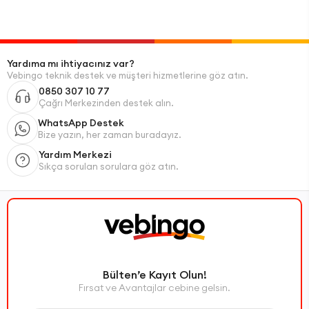
Yardıma mı ihtiyacınız var?
Vebingo teknik destek ve müşteri hizmetlerine göz atın.
0850 307 10 77
Çağrı Merkezinden destek alın.
WhatsApp Destek
Bize yazın, her zaman buradayız.
Yardım Merkezi
Sıkça sorulan sorulara göz atın.
Bülten’e Kayıt Olun!
Fırsat ve Avantajlar cebine gelsin.