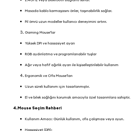
Masada kablo karmaşasını önler, taşınabilirlik sağlar.
Pil ömrü uzun modeller kullanıcı deneyimini artırır.
Gaming Mouse’lar
Yüksek DPI ve hassasiyet ayarı
RGB aydınlatma ve programlanabilir tuşlar
Ağır veya hafif ağırlık ayarı ile kişiselleştirilebilir kullanım
Ergonomik ve Ofis Mouse’ları
Uzun süreli kullanım için tasarlanmıştır.
El ve bilek sağlığını korumak amacıyla özel tasarımlara sahiptir
4.Mouse Seçim Rehberi
Kullanım Amacı: Günlük kullanım, ofis çalışması veya oyun.
Hassasiyet (DPI):