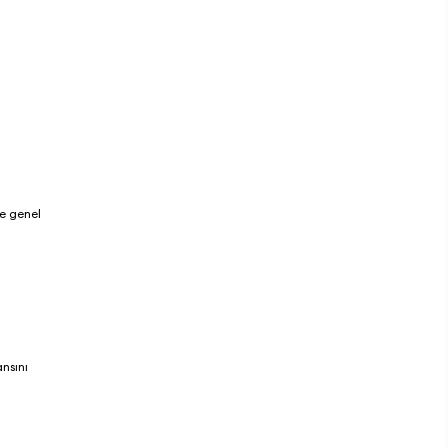
ve genel
ansını