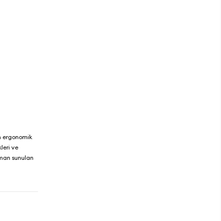
in ergonomik
leri ve
aman sunulan