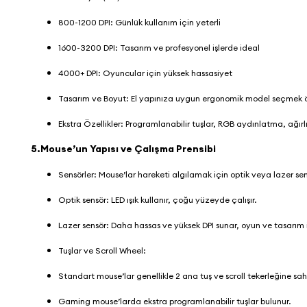
800-1200 DPI: Günlük kullanım için yeterli
1600-3200 DPI: Tasarım ve profesyonel işlerde ideal
4000+ DPI: Oyuncular için yüksek hassasiyet
Tasarım ve Boyut: El yapınıza uygun ergonomik model seçmek ö
Ekstra Özellikler: Programlanabilir tuşlar, RGB aydınlatma, ağırlık
5.Mouse’un Yapısı ve Çalışma Prensibi
Sensörler: Mouse’lar hareketi algılamak için optik veya lazer sen
Optik sensör: LED ışık kullanır, çoğu yüzeyde çalışır.
Lazer sensör: Daha hassas ve yüksek DPI sunar, oyun ve tasarım i
Tuşlar ve Scroll Wheel:
Standart mouse’lar genellikle 2 ana tuş ve scroll tekerleğine sahi
Gaming mouse’larda ekstra programlanabilir tuşlar bulunur.