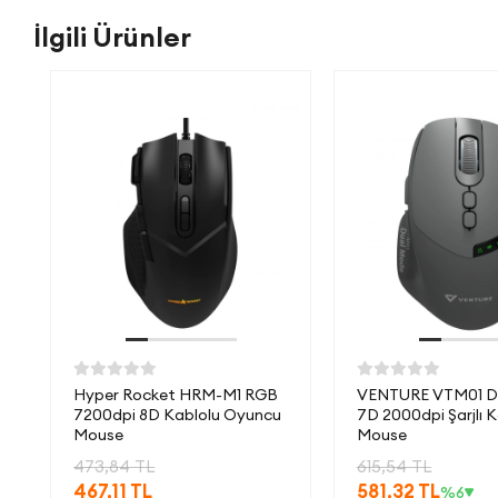
İlgili Ürünler
Hyper Rocket HRM-M1 RGB
VENTURE VTM01 D
7200dpi 8D Kablolu Oyuncu
7D 2000dpi Şarjlı 
Mouse
Mouse
473,84 TL
615,54 TL
467,11 TL
581,32 TL
%6