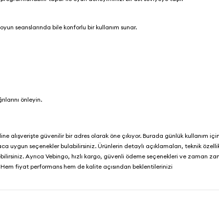
 oyun seanslarında bile konforlu bir kullanım sunar.
ılarını önleyin.
nline alışverişte güvenilir bir adres olarak öne çıkıyor. Burada günlük kullanım iç
 uygun seçenekler bulabilirsiniz. Ürünlerin detaylı açıklamaları, teknik özellik
bilirsiniz. Ayrıca
Vebingo
, hızlı kargo, güvenli ödeme seçenekleri ve zaman z
 Hem fiyat performans hem de kalite açısından beklentilerinizi