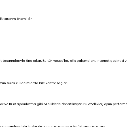
ik tasarım önemlidir.
tasarımlarıyla öne çıkar. Bu tür mouse'lar, ofis çalışmaları, internet gezintisi 
zun süreli kullanımlarda bile konfor sağlar.
r ve RGB aydınlatma gibi özelliklerle donatılmıştır. Bu özellikler, oyun perform
rogramlanabilir tuşlar ile oyun deneyiminizi bir üst seviyeye taşır.