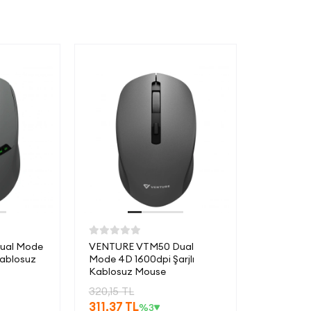
ual Mode
VENTURE VTM50 Dual
Kablosuz
Mode 4D 1600dpi Şarjlı
Kablosuz Mouse
320,15 TL
311,37 TL
%3