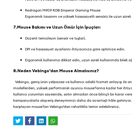
Redragon M909 RGB Emperor Gaming Mouse
Ergonomik tasarımı ve yüksek hassasiyetli sensörü ile uzun süreli
7.Mouse Bakımı ve Uzun Ömür İçin İpuçları
Düzenli temizleyin (sensör ve tuşlar).
DPI ve hassasiyet ayarlarını ihtiyacınıza göre optimize edin.
Ergonomik kullanıma dikkat edin, uzun süreli kullanımda bilek ağr
8.Neden Vebingo’dan Mouse Almalısınız?
Vebingo
, geniş ürün yelpazesi ve kullanıcı odaklı hizmet anlayışı ile o
modellerden, yüksek performanslı oyuncu mouse’larına kadar her ihtiyaca
kullanıcı yorumları sayesinde, satın almadan önce bilinçli bir karar vere
kampanyalarla alışveriş deneyiminizi daha da avantajlı hâle getiriyor.
karşılayan mouse’ları
Vebingo
’dan rahatlıkla temin edebilirsiniz.