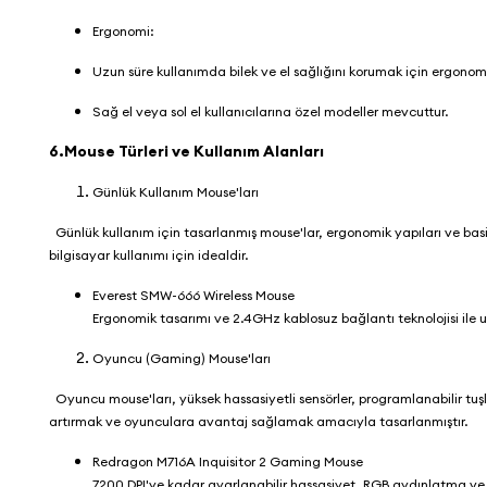
Ergonomi:
Uzun süre kullanımda bilek ve el sağlığını korumak için ergonom
Sağ el veya sol el kullanıcılarına özel modeller mevcuttur.
6.Mouse Türleri ve Kullanım Alanları
Günlük Kullanım Mouse'ları
Günlük kullanım için tasarlanmış mouse'lar, ergonomik yapıları ve basit 
bilgisayar kullanımı için idealdir.
Everest SMW-666 Wireless Mouse
Ergonomik tasarımı ve 2.4GHz kablosuz bağlantı teknolojisi ile u
Oyuncu (Gaming) Mouse'ları
Oyuncu mouse'ları, yüksek hassasiyetli sensörler, programlanabilir tuşla
artırmak ve oyunculara avantaj sağlamak amacıyla tasarlanmıştır.
Redragon M716A Inquisitor 2 Gaming Mouse
7200 DPI'ye kadar ayarlanabilir hassasiyet, RGB aydınlatma ve p