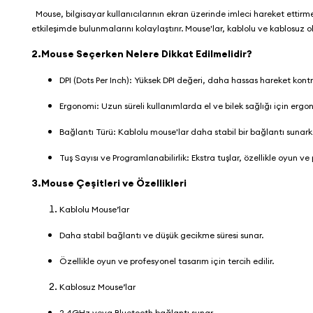
Mouse, bilgisayar kullanıcılarının ekran üzerinde imleci hareket ettirmele
etkileşimde bulunmalarını kolaylaştırır. Mouse'lar, kablolu ve kablosuz o
2.Mouse Seçerken Nelere Dikkat Edilmelidir?
DPI (Dots Per Inch): Yüksek DPI değeri, daha hassas hareket kontr
Ergonomi: Uzun süreli kullanımlarda el ve bilek sağlığı için ergo
Bağlantı Türü: Kablolu mouse'lar daha stabil bir bağlantı suna
Tuş Sayısı ve Programlanabilirlik: Ekstra tuşlar, özellikle oyun ve 
3.Mouse Çeşitleri ve Özellikleri
Kablolu Mouse’lar
Daha stabil bağlantı ve düşük gecikme süresi sunar.
Özellikle oyun ve profesyonel tasarım için tercih edilir.
Kablosuz Mouse’lar
2.4GHz veya Bluetooth bağlantı sunar.