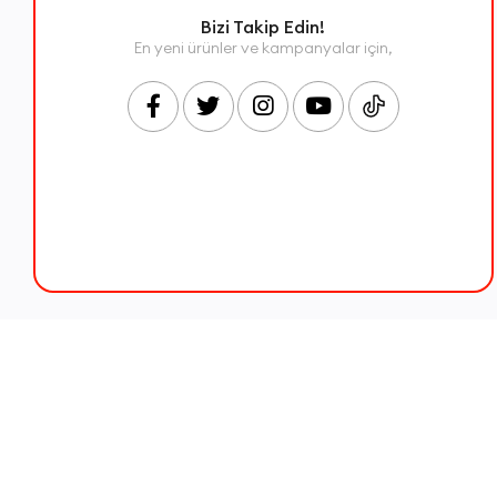
Bizi Takip Edin!
En yeni ürünler ve kampanyalar için,
© Vebingo - Vebingo İç ve Dış Ticaret Anonim Şirketi. - 2026 Tüm