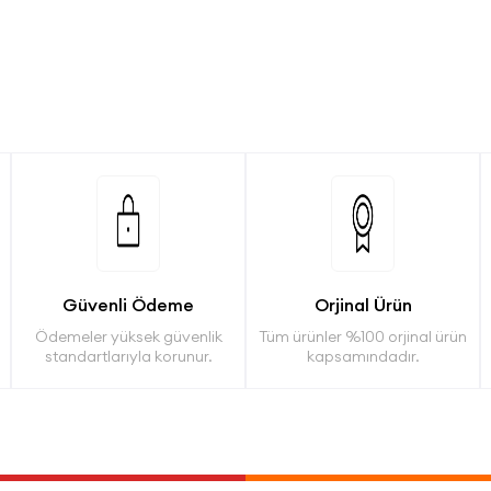
Güvenli Ödeme
Orjinal Ürün
Ödemeler yüksek güvenlik
Tüm ürünler %100 orjinal ürün
standartlarıyla korunur.
kapsamındadır.