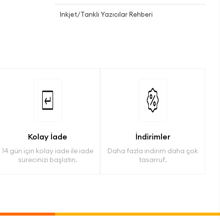
Inkjet/Tanklı Yazıcılar Rehberi
Kolay İade
İndirimler
14 gün için kolay iade ile iade
Daha fazla indirim daha çok
sürecinizi başlatın.
tasarruf.