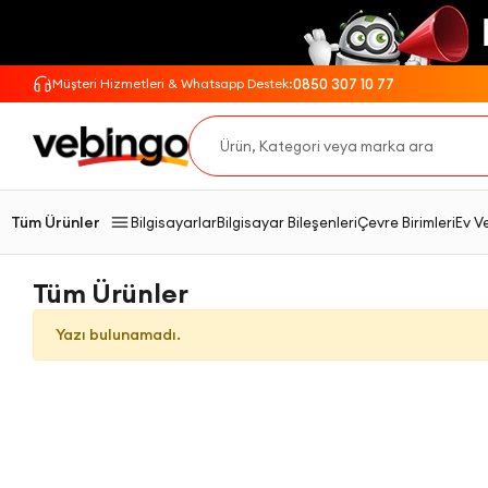
0850 307 10 77
Müşteri Hizmetleri & Whatsapp Destek:
Tüm Ürünler
Bilgisayarlar
Bilgisayar Bileşenleri
Çevre Birimleri
Ev V
Tüm Ürünler
Yazı bulunamadı.