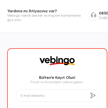
Yardıma mı ihtiyacınız var?
0850
Vebingo teknik destek ve müşteri hizmetlerine
Çağrı
göz atın.
Bülten’e Kayıt Olun!
Fırsat ve Avantajlar cebine gelsin.