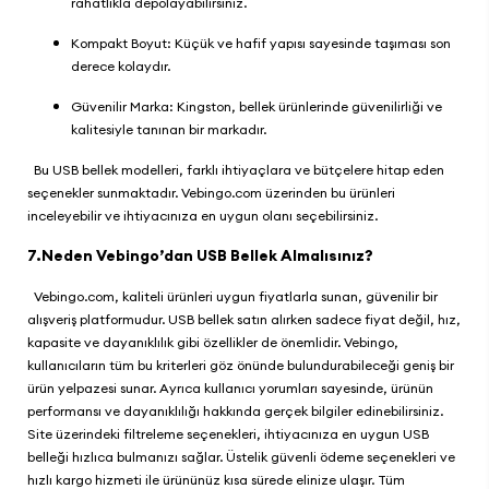
rahatlıkla depolayabilirsiniz.
Kompakt Boyut: Küçük ve hafif yapısı sayesinde taşıması son
derece kolaydır.
Güvenilir Marka: Kingston, bellek ürünlerinde güvenilirliği ve
kalitesiyle tanınan bir markadır.
Bu USB bellek modelleri, farklı ihtiyaçlara ve bütçelere hitap eden
seçenekler sunmaktadır.
Vebingo.com
üzerinden bu ürünleri
inceleyebilir ve ihtiyacınıza en uygun olanı seçebilirsiniz.
7.Neden Vebingo’dan USB Bellek Almalısınız?
Vebingo.com
, kaliteli ürünleri uygun fiyatlarla sunan, güvenilir bir
alışveriş platformudur. USB bellek satın alırken sadece fiyat değil, hız,
kapasite ve dayanıklılık gibi özellikler de önemlidir.
Vebingo
,
kullanıcıların tüm bu kriterleri göz önünde bulundurabileceği geniş bir
ürün yelpazesi sunar. Ayrıca kullanıcı yorumları sayesinde, ürünün
performansı ve dayanıklılığı hakkında gerçek bilgiler edinebilirsiniz.
Site üzerindeki filtreleme seçenekleri, ihtiyacınıza en uygun USB
belleği hızlıca bulmanızı sağlar. Üstelik güvenli ödeme seçenekleri ve
hızlı kargo hizmeti ile ürününüz kısa sürede elinize ulaşır. Tüm