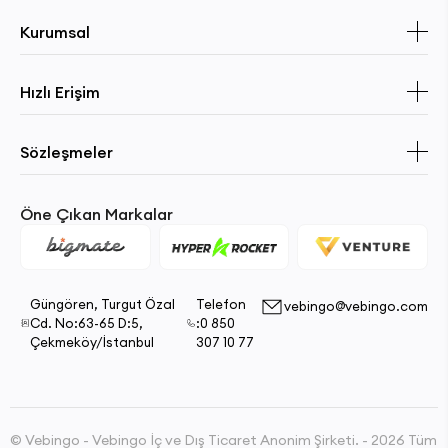
Kurumsal
Hızlı Erişim
Sözleşmeler
Öne Çıkan Markalar
Güngören, Turgut Özal
Telefon
vebingo@vebingo.com
Cd. No:63-65 D:5,
:0 850
Çekmeköy/İstanbul
307 10 77
© Vebingo - Vebingo İç ve Dış Ticaret Anonim Şirketi. - 2026 Tüm