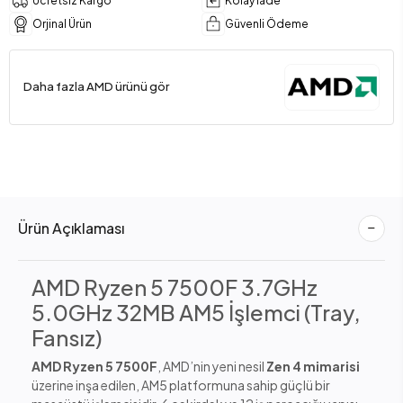
Ücretsiz Kargo
Kolay İade
Orjinal Ürün
Güvenli Ödeme
Daha fazla AMD ürünü gör
Ürün Açıklaması
AMD Ryzen 5 7500F 3.7GHz
5.0GHz 32MB AM5 İşlemci (Tray,
Fansız)
AMD Ryzen 5 7500F
, AMD’nin yeni nesil
Zen 4 mimarisi
üzerine inşa edilen, AM5 platformuna sahip güçlü bir