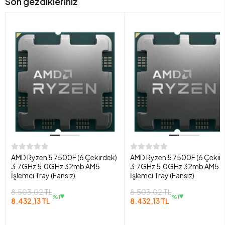
Son gezdikleriniz
AMD Ryzen 5 7500F (6 Çekirdek)
AMD Ryzen 5 7500F (6 Çekir
3.7GHz 5.0GHz 32mb AM5
3.7GHz 5.0GHz 32mb AM5
İşlemci Tray (Fansız)
İşlemci Tray (Fansız)
8.503,02 TL
8.503,02 TL
%1
%1
8.432,13 TL
8.432,13 TL