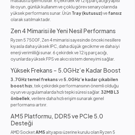
masaüstü işlemcisidir. 6 çekirdek ve 12 iş parçacığı yapısı
ile oyun, günlük kullanım ve çoklu görev senaryolarında
yüksek performans sunar. Ürün
Tray (kutusuz)
ve
fansız
olarak satılmaktadır.
Zen 4 Mimarisi ile Yeni Nesil Performans
Ryzen 5 7500F, Zen 4 mimarisi sayesinde önceki nesillere
kıyasla daha yüksek IPC, daha düşük gecikme ve daha iyi
enerji verimliliği sunar. 6 çekirdek ve 12 iş parçacığı,
oyunlarda yüksek FPS ve akıcı sistem deneyimi sağlar.
Yüksek Frekans – 5.0GHz’e Kadar Boost
3.7GHz temel frekans
ve
5.0GHz’e kadar çıkabilen
boost hızı
, tek çekirdek performansının önemli olduğu
oyun ve uygulamalarda hızlı tepki süresi sağlar.
32MB L3
önbellek
, verilere daha hızlı erişim sunarak genel
performansı artırır.
AM5 Platformu, DDR5 ve PCIe 5.0
Desteği
AMD Socket
AM5
altyapısı üzerine kurulu olan Ryzen 5