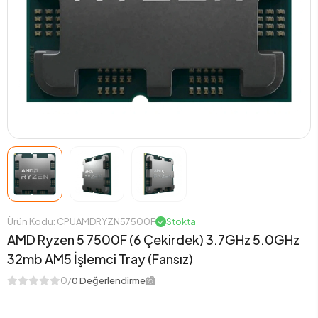
Ürün Kodu: CPUAMDRYZN57500F
Stokta
AMD Ryzen 5 7500F (6 Çekirdek) 3.7GHz 5.0GHz
32mb AM5 İşlemci Tray (Fansız)
0/
0 Değerlendirme