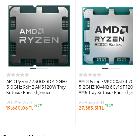
AMD Ryzen 7 7800X3D 4.2GHz
AMD Ryzen 7 9800X3D 4.7G
5.0GHz 96MB AM5 120W Tray
5.2GHZ 104MB 8C/16T 120
Kutusuz Fansız İşlemci
AM5 Tray Kutusuz Fansız İşle
20.226,75 TL
27.938,82 TL
%3
%2
19.660,06 TL
27.383,51 TL