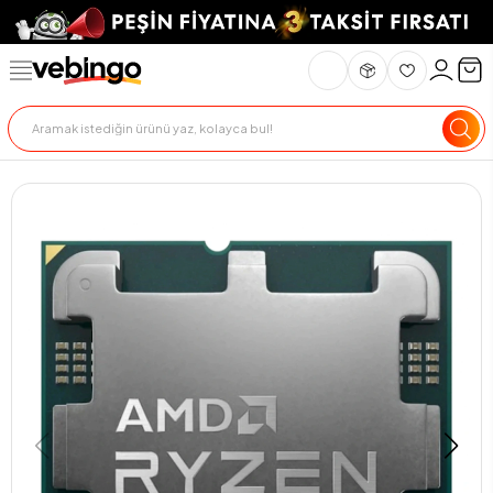
Genel Bakış
Ürün Açıklaması
Teslimat Ve İade
Ödeme Seçenekle