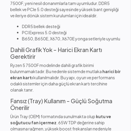
7500F, yeni nesil donanımlarla tam uyumludur. DDR5
bellek ve PCIe 5.0 desteği sayesinde yüksek bant genişliği
ve ileriye dönük sistem kurulumları için idealdir.
DDR5 bellek desteği
PCI Express 5.0 desteği
B650, B650E, X670, X670E yonga setleriyle uyumlu
Dahili Grafik Yok – Harici Ekran Kartı
Gerektirir
Ryzen 5 7500F modelinde dahili grafik birimi
bulunmamaktadır. Bu nedenle sistemde mutlaka
harici bir
ekran kartı
kullanılmalıdır. Bu yapı, oyun ve performans
odaklı sistemler için daha güçlü ekran kartı tercihine
olanak tanır.
Fansız (Tray) Kullanım – Güçlü Soğutma
Önerilir
Ürün Tray (OEM) formatında sunulmakta olup
kutu ve
soğutucu fan içermez
. 65W TDP değerine sahip
olmasına rağmen, yüksek boost frekansları nedeniyle