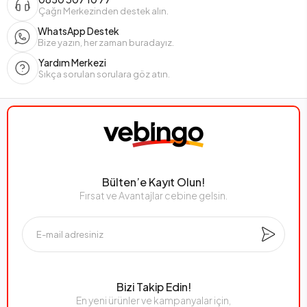
Çağrı Merkezinden destek alın.
WhatsApp Destek
Bize yazın, her zaman buradayız.
Yardım Merkezi
Sıkça sorulan sorulara göz atın.
Bülten’e Kayıt Olun!
Fırsat ve Avantajlar cebine gelsin.
Bizi Takip Edin!
En yeni ürünler ve kampanyalar için,