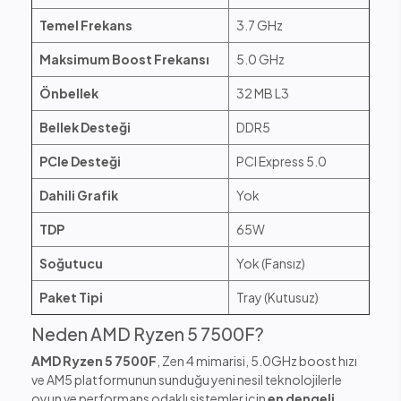
Temel Frekans
3.7 GHz
Maksimum Boost Frekansı
5.0 GHz
Önbellek
32 MB L3
Bellek Desteği
DDR5
PCIe Desteği
PCI Express 5.0
Dahili Grafik
Yok
TDP
65W
Soğutucu
Yok (Fansız)
Paket Tipi
Tray (Kutusuz)
Neden AMD Ryzen 5 7500F?
AMD Ryzen 5 7500F
, Zen 4 mimarisi, 5.0GHz boost hızı
ve AM5 platformunun sunduğu yeni nesil teknolojilerle
oyun ve performans odaklı sistemler için
en dengeli