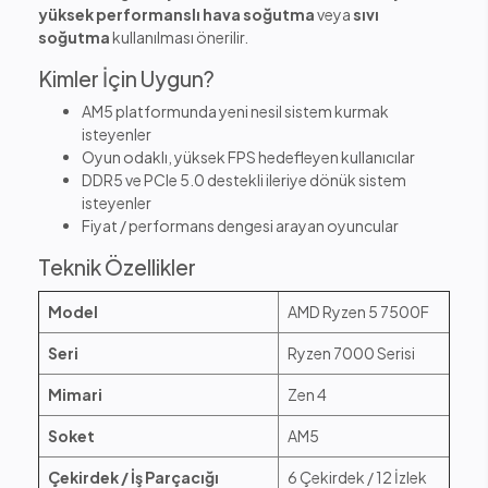
yüksek performanslı hava soğutma
veya
sıvı
soğutma
kullanılması önerilir.
Kimler İçin Uygun?
AM5 platformunda yeni nesil sistem kurmak
isteyenler
Oyun odaklı, yüksek FPS hedefleyen kullanıcılar
DDR5 ve PCIe 5.0 destekli ileriye dönük sistem
isteyenler
Fiyat / performans dengesi arayan oyuncular
Teknik Özellikler
Model
AMD Ryzen 5 7500F
Seri
Ryzen 7000 Serisi
Mimari
Zen 4
Soket
AM5
Çekirdek / İş Parçacığı
6 Çekirdek / 12 İzlek