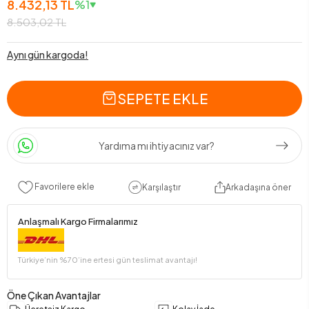
8.432,13 TL
%1
8.503,02 TL
Aynı gün kargoda!
SEPETE EKLE
Yardıma mı ihtiyacınız var?
Favorilere ekle
Karşılaştır
Arkadaşına öner
Anlaşmalı Kargo Firmalarımız
Türkiye’nin %70’ine ertesi gün teslimat avantajı!
Öne Çıkan Avantajlar