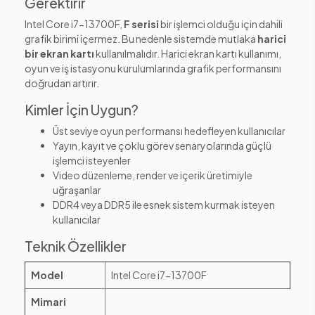
Gerektirir
Intel Core i7-13700F,
F serisi
bir işlemci olduğu için dahili
grafik birimi içermez. Bu nedenle sistemde mutlaka
harici
bir ekran kartı
kullanılmalıdır. Harici ekran kartı kullanımı,
oyun ve iş istasyonu kurulumlarında grafik performansını
doğrudan artırır.
Kimler İçin Uygun?
Üst seviye oyun performansı hedefleyen kullanıcılar
Yayın, kayıt ve çoklu görev senaryolarında güçlü
işlemci isteyenler
Video düzenleme, render ve içerik üretimiyle
uğraşanlar
DDR4 veya DDR5 ile esnek sistem kurmak isteyen
kullanıcılar
Teknik Özellikler
Model
Intel Core i7-13700F
Mimari