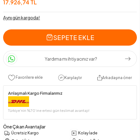
17.926,74 TL
Aynı gün kargoda!
SEPETE EKLE
Yardıma mı ihtiyacınız var?
Favorilere ekle
Karşılaştır
Arkadaşına öner
Anlaşmalı Kargo Firmalarımız
Türkiye’nin %70’ine ertesi gün teslimat avantajı!
Öne Çıkan Avantajlar
Ücretsiz Kargo
Kolay İade