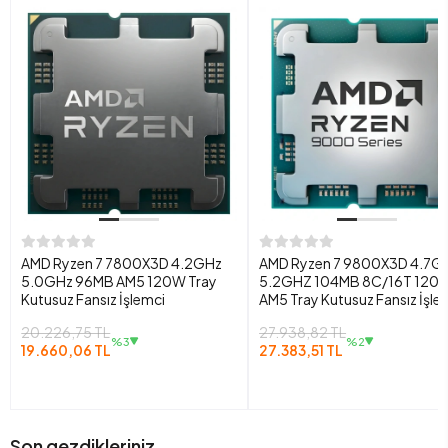
AMD Ryzen 7 7800X3D 4.2GHz
AMD Ryzen 7 9800X3D 4.7G
5.0GHz 96MB AM5 120W Tray
5.2GHZ 104MB 8C/16T 120
Kutusuz Fansız İşlemci
AM5 Tray Kutusuz Fansız İşle
20.226,75 TL
27.938,82 TL
%3
%2
19.660,06 TL
27.383,51 TL
Son gezdikleriniz