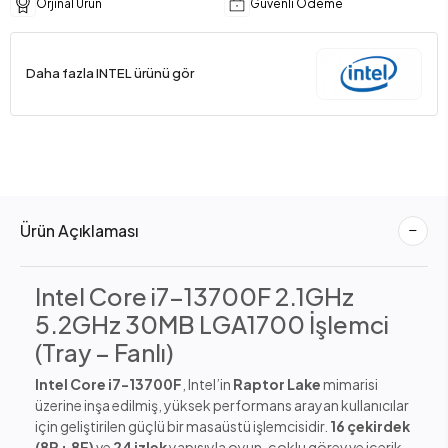
Orjinal Ürün
Güvenli Ödeme
Daha fazla INTEL ürünü gör
Ürün Açıklaması
Intel Core i7-13700F 2.1GHz
5.2GHz 30MB LGA1700 İşlemci
(Tray – Fanlı)
Intel Core i7-13700F
, Intel’in
Raptor Lake
mimarisi
üzerine inşa edilmiş, yüksek performans arayan kullanıcılar
için geliştirilen güçlü bir masaüstü işlemcisidir.
16 çekirdek
(8P + 8E)
ve
24 izlek
yapısıyla oyun, çoklu görev ve içerik