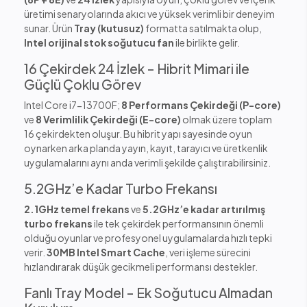
üretimi senaryolarında akıcı ve yüksek verimli bir deneyim
sunar. Ürün
Tray (kutusuz)
formatta satılmakta olup,
Intel orijinal stok soğutucu fan
ile birlikte gelir.
16 Çekirdek 24 İzlek – Hibrit Mimari ile
Güçlü Çoklu Görev
Intel Core i7-13700F;
8 Performans Çekirdeği (P-core)
ve
8 Verimlilik Çekirdeği (E-core)
olmak üzere toplam
16 çekirdekten oluşur. Bu hibrit yapı sayesinde oyun
oynarken arka planda yayın, kayıt, tarayıcı ve üretkenlik
uygulamalarını aynı anda verimli şekilde çalıştırabilirsiniz.
5.2GHz’e Kadar Turbo Frekansı
2.1GHz temel frekans
ve
5.2GHz’e kadar artırılmış
turbo frekans
ile tek çekirdek performansının önemli
olduğu oyunlar ve profesyonel uygulamalarda hızlı tepki
verir.
30MB Intel Smart Cache
, veri işleme sürecini
hızlandırarak düşük gecikmeli performansı destekler.
Fanlı Tray Model – Ek Soğutucu Almadan