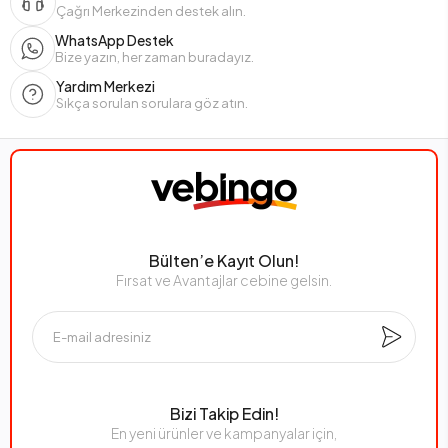
Çağrı Merkezinden destek alın.
WhatsApp Destek
Bize yazın, her zaman buradayız.
Yardım Merkezi
Sıkça sorulan sorulara göz atın.
Bülten’e Kayıt Olun!
Fırsat ve Avantajlar cebine gelsin.
Bizi Takip Edin!
En yeni ürünler ve kampanyalar için,