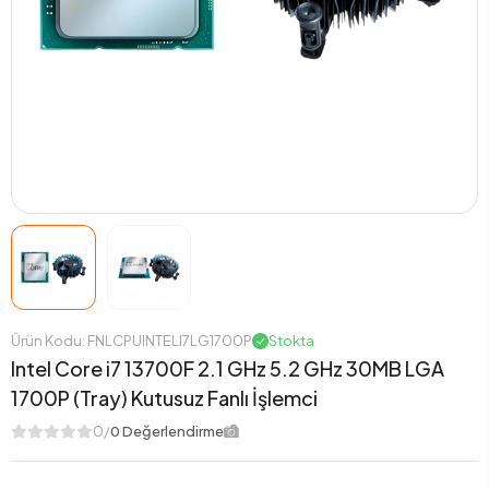
Ürün Kodu: FNLCPUINTELI7LG1700P
Stokta
Intel Core i7 13700F 2.1 GHz 5.2 GHz 30MB LGA
1700P (Tray) Kutusuz Fanlı İşlemci
0/
0 Değerlendirme