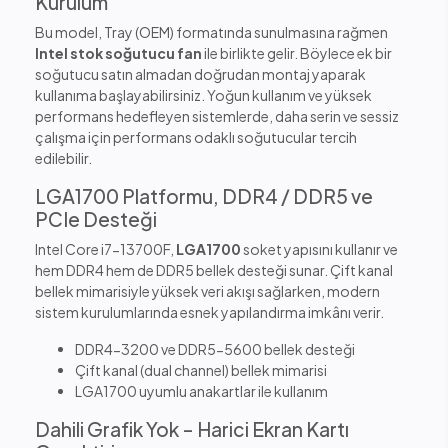
Kurulum
Bu model, Tray (OEM) formatında sunulmasına rağmen
Intel stok soğutucu fan
ile birlikte gelir. Böylece ek bir
soğutucu satın almadan doğrudan montaj yaparak
kullanıma başlayabilirsiniz. Yoğun kullanım ve yüksek
performans hedefleyen sistemlerde, daha serin ve sessiz
çalışma için performans odaklı soğutucular tercih
edilebilir.
LGA1700 Platformu, DDR4 / DDR5 ve
PCIe Desteği
Intel Core i7-13700F,
LGA1700
soket yapısını kullanır ve
hem DDR4 hem de DDR5 bellek desteği sunar. Çift kanal
bellek mimarisiyle yüksek veri akışı sağlarken, modern
sistem kurulumlarında esnek yapılandırma imkânı verir.
DDR4-3200 ve DDR5-5600 bellek desteği
Çift kanal (dual channel) bellek mimarisi
LGA1700 uyumlu anakartlar ile kullanım
Dahili Grafik Yok – Harici Ekran Kartı