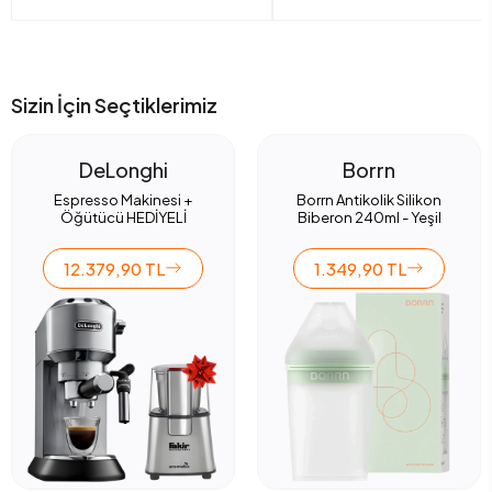
Sizin İçin Seçtiklerimiz
DeLonghi
Borrn
Espresso Makinesi +
Borrn Antikolik Silikon
Öğütücü HEDİYELİ
Biberon 240ml - Yeşil
12.379,90 TL
1.349,90 TL