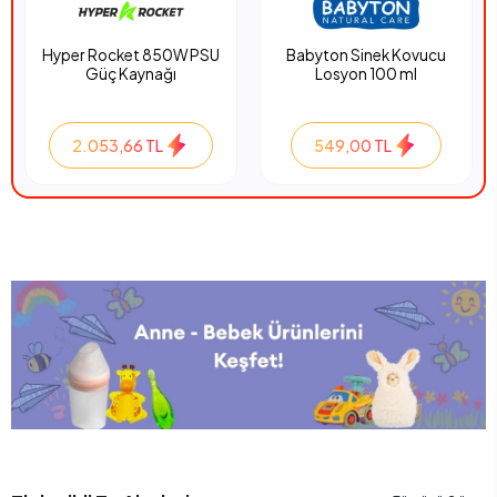
Hyper Rocket 850W PSU
Babyton Sinek Kovucu
Güç Kaynağı
Losyon 100 ml
2.053,66 TL
549,00 TL