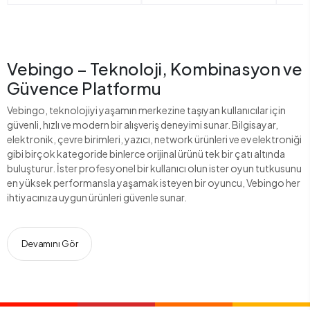
Vebingo – Teknoloji, Kombinasyon ve
Güvence Platformu
Vebingo, teknolojiyi yaşamın merkezine taşıyan kullanıcılar için
güvenli, hızlı ve modern bir alışveriş deneyimi sunar. Bilgisayar,
elektronik, çevre birimleri, yazıcı, network ürünleri ve ev elektroniği
gibi birçok kategoride binlerce orijinal ürünü tek bir çatı altında
buluşturur. İster profesyonel bir kullanıcı olun ister oyun tutkusunu
en yüksek performansla yaşamak isteyen bir oyuncu, Vebingo her
ihtiyacınıza uygun ürünleri güvenle sunar.
Devamını Gör