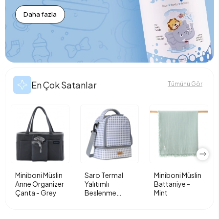
Daha fazla
En Çok Satanlar
Tümünü Gör
Miniboni Müslin
Saro Termal
Miniboni Müslin
Anne Organizer
Yalıtımlı
Battaniye -
Çanta - Grey
Beslenme
Mint
Çantası - Vichy