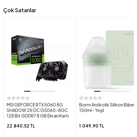
Çok Satanlar
MSI GEFORCE RTX 5060 8G
Borrn Antikolik Silikon Biber
SHADOW 2X OC G5060-8GC
150ml - Yeşil
128 Bit GDDR7 8 GB Ekran Kartı
22.840,52 TL
1.049,90 TL