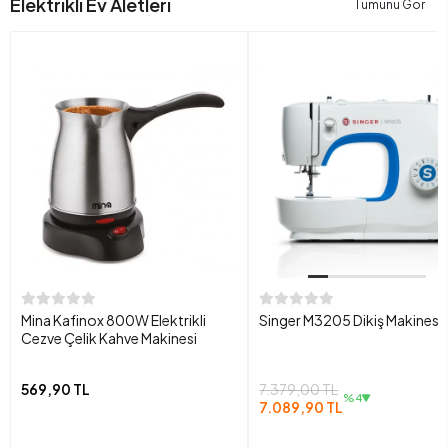
Elektrikli Ev Aletleri
Tümünü Gör
Mina Kafinox 800W Elektrikli
Singer M3205 Dikiş Makinesi
Cezve Çelik Kahve Makinesi
569,90 TL
7.379,00 TL
%4
7.089,90 TL