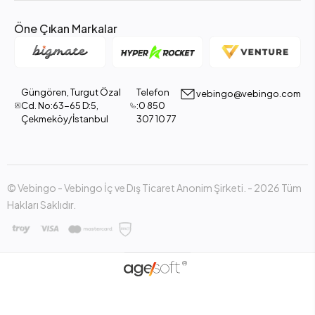
Öne Çıkan Markalar
Güngören, Turgut Özal
Telefon
vebingo@vebingo.com
Cd. No:63-65 D:5,
:0 850
Çekmeköy/İstanbul
307 10 77
© Vebingo - Vebingo İç ve Dış Ticaret Anonim Şirketi. - 2026 Tüm
Hakları Saklıdır.