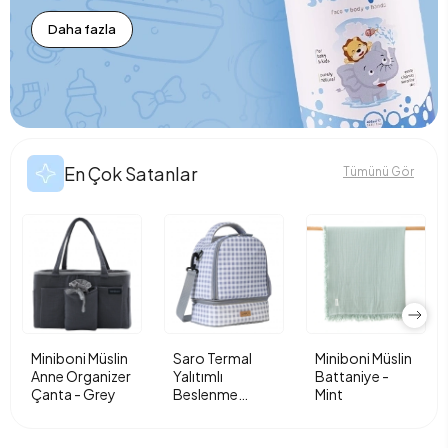
Daha fazla
En Çok Satanlar
Tümünü Gör
Miniboni Müslin
Saro Termal
Miniboni Müslin
Anne Organizer
Yalıtımlı
Battaniye -
Çanta - Grey
Beslenme
Mint
Çantası - Vichy