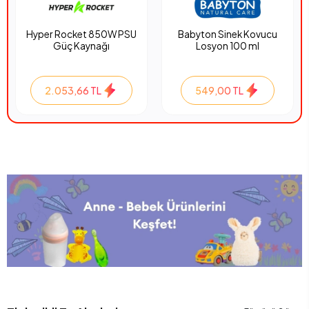
Hyper Rocket 850W PSU
Babyton Sinek Kovucu
Güç Kaynağı
Losyon 100 ml
2.053,66 TL
549,00 TL