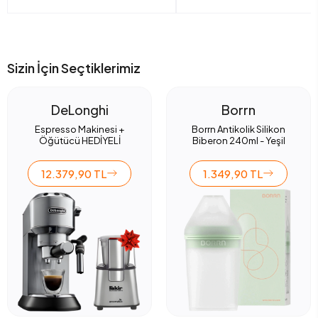
Sizin İçin Seçtiklerimiz
DeLonghi
Borrn
Espresso Makinesi +
Borrn Antikolik Silikon
Öğütücü HEDİYELİ
Biberon 240ml - Yeşil
12.379,90 TL
1.349,90 TL