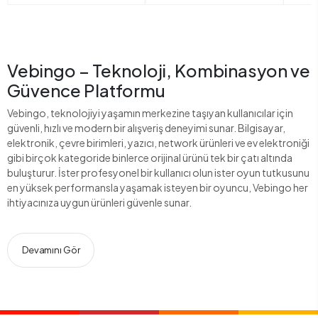
Vebingo – Teknoloji, Kombinasyon ve
Güvence Platformu
Vebingo, teknolojiyi yaşamın merkezine taşıyan kullanıcılar için
güvenli, hızlı ve modern bir alışveriş deneyimi sunar. Bilgisayar,
elektronik, çevre birimleri, yazıcı, network ürünleri ve ev elektroniği
gibi birçok kategoride binlerce orijinal ürünü tek bir çatı altında
buluşturur. İster profesyonel bir kullanıcı olun ister oyun tutkusunu
en yüksek performansla yaşamak isteyen bir oyuncu, Vebingo her
ihtiyacınıza uygun ürünleri güvenle sunar.
Devamını Gör