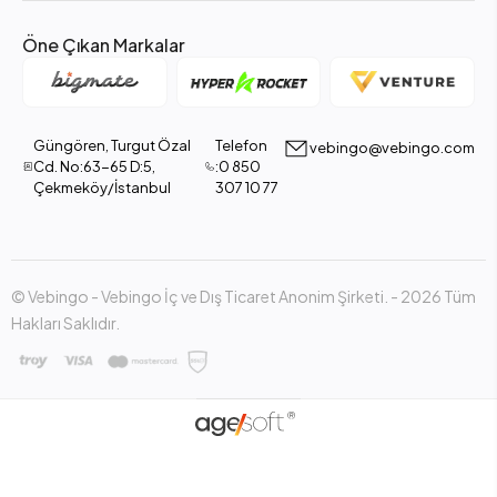
Öne Çıkan Markalar
Güngören, Turgut Özal
Telefon
vebingo@vebingo.com
Cd. No:63-65 D:5,
:0 850
Çekmeköy/İstanbul
307 10 77
© Vebingo - Vebingo İç ve Dış Ticaret Anonim Şirketi. - 2026 Tüm
Hakları Saklıdır.