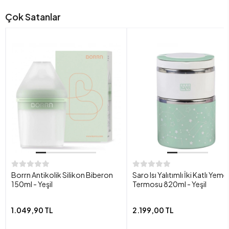
Çok Satanlar
Borrn Antikolik Silikon Biberon
Saro Isı Yalıtımlı İki Katlı Yeme
150ml - Yeşil
Termosu 820ml - Yeşil
1.049,90 TL
2.199,00 TL