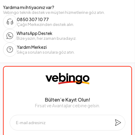
Yardıma mı ihtiyacınız var?
Vebingo teknik destek ve müşteri hizmetlerine göz atın.
0850 307 10 77
Çağrı Merkezinden destek alın.
WhatsApp Destek
Bize yazın, her zaman buradayız.
Yardım Merkezi
Sıkça sorulan sorulara göz atın.
Bülten’e Kayıt Olun!
Fırsat ve Avantajlar cebine gelsin.