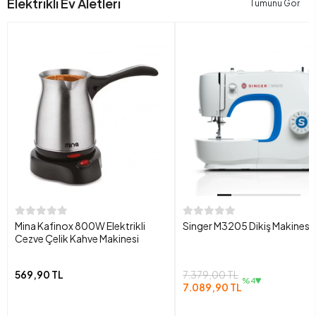
Elektrikli Ev Aletleri
Tümünü Gör
Mina Kafinox 800W Elektrikli
Singer M3205 Dikiş Makinesi
Cezve Çelik Kahve Makinesi
569,90 TL
7.379,00 TL
%4
7.089,90 TL