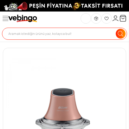
Genel Bakış
Ürün Açıklaması
Teknik Özellikler
Teslimat Ve İade