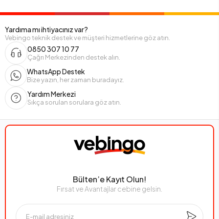
Yardıma mı ihtiyacınız var?
Vebingo teknik destek ve müşteri hizmetlerine göz atın.
0850 307 10 77
Çağrı Merkezinden destek alın.
WhatsApp Destek
Bize yazın, her zaman buradayız.
Yardım Merkezi
Sıkça sorulan sorulara göz atın.
Bülten’e Kayıt Olun!
Fırsat ve Avantajlar cebine gelsin.