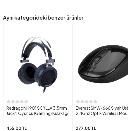
Aynı kategorideki benzer ürünler
Redragon H901 SCYLLA 3,5mm
Everest SMW-666 Siyah Usb
Jack'lı Oyuncu (Gaming) Kulaklığı
2.4Ghz Optik Wireless Mous
455,00 TL
277,00 TL