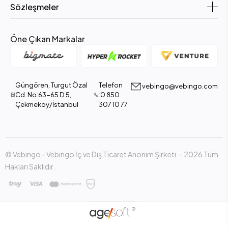
Sözleşmeler
Öne Çıkan Markalar
Güngören, Turgut Özal
Telefon
vebingo@vebingo.com
Cd. No:63-65 D:5,
:0 850
Çekmeköy/İstanbul
307 10 77
© Vebingo - Vebingo İç ve Dış Ticaret Anonim Şirketi. - 2026 Tüm
Hakları Saklıdır.