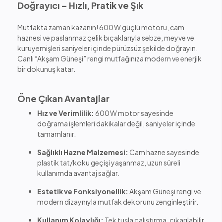
Doğrayıcı – Hızlı, Pratik ve Şık
Mutfakta zaman kazanın! 600 W güçlü motoru, cam
haznesi ve paslanmaz çelik bıçaklarıyla sebze, meyve ve
kuruyemişleri saniyeler içinde pürüzsüz şekilde doğrayın.
Canlı “Akşam Güneşi” rengi mutfağınıza modern ve enerjik
bir dokunuş katar.
Öne Çıkan Avantajlar
Hız ve Verimlilik:
600 W motor sayesinde
doğrama işlemleri dakikalar değil, saniyeler içinde
tamamlanır.
Sağlıklı Hazne Malzemesi:
Cam hazne sayesinde
plastik tat/koku geçişi yaşanmaz, uzun süreli
kullanımda avantaj sağlar.
Estetik ve Fonksiyonellik:
Akşam Güneşi rengi ve
modern dizaynıyla mutfak dekorunu zenginleştirir.
Kullanım Kolaylığı:
Tek tuşla çalıştırma, çıkarılabilir