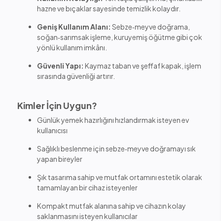
hazne ve bıçaklar sayesinde temizlik kolaydır.
Geniş Kullanım Alanı:
Sebze‑meyve doğrama,
soğan‑sarımsak işleme, kuruyemiş öğütme gibi çok
yönlü kullanım imkânı.
Güvenli Yapı:
Kaymaz taban ve şeffaf kapak, işlem
sırasında güvenliği artırır.
Kimler İçin Uygun?
Günlük yemek hazırlığını hızlandırmak isteyen ev
kullanıcısı
Sağlıklı beslenme için sebze‑meyve doğramayı sık
yapan bireyler
Şık tasarıma sahip ve mutfak ortamını estetik olarak
tamamlayan bir cihaz isteyenler
Kompakt mutfak alanına sahip ve cihazın kolay
saklanmasını isteyen kullanıcılar