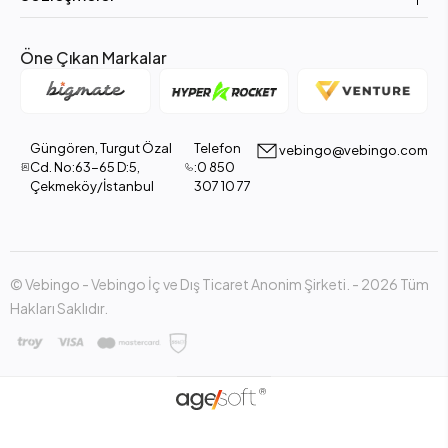
Öne Çıkan Markalar
Güngören, Turgut Özal
Telefon
vebingo@vebingo.com
Cd. No:63-65 D:5,
:0 850
Çekmeköy/İstanbul
307 10 77
© Vebingo - Vebingo İç ve Dış Ticaret Anonim Şirketi. - 2026 Tüm
Hakları Saklıdır.