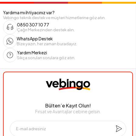
Yardıma mı ihtiyacınız var?
Vebingo teknik destek ve müşteri hizmetlerine göz atın.
0850 307 10 77
Çağrı Merkezinden destek alın.
WhatsApp Destek
Bize yazın, her zaman buradayız.
Yardım Merkezi
Sıkça sorulan sorulara göz atın.
Bülten’e Kayıt Olun!
Fırsat ve Avantajlar cebine gelsin.