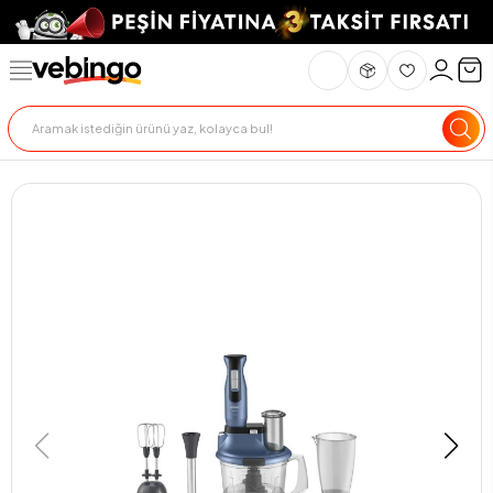
Genel Bakış
Ürün Açıklaması
Teslimat Ve İade
Ödeme Seçenekle