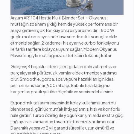
Arzum AR1104 Hestia Multi Blender Seti - Okyanus,
mutfağınızda hem şıklığı hem de yüksek performansı bir
araya getiren çok fonksiyonlu bir yardımcıdır. 1500 W
güçlü motoru sayesinde kısa sürede etkili sonuçlar elde
etmenizi sağlar. 2 kademeli hız ayarı ve turbo fonksiyonu
ile farklı tariflere kolayca uyum sağlar. Modern Okyanus
Mavisi rengiyle mutfağınıza estetik bir dokunuş katar.
Gelişmiş 4 bıçaklı sistemi, sert gıdaları dahi zahmetsizce
parçalayarak pürüzsüz kıvamlar elde etmenize yardımcı
olur. Smoothie, çorba, sos ve püre hazırlıkları için ideal
performans sunar. 900 ml ölçü kabı ile hazırladığınız
karışımları pratik şekilde ölçebilir ve servis edebilirsiniz.
Ergonomik tasarımı sayesinde kolay kullanım sunan bu
blender seti, günlük mutfak ihtiyaçlarınızı hızlı ve konforlu
hale getirir. Turbo özelliği ile yoğun karışımlarda ekstra güç
sağlayarak zamandan tasarruf etmenize yardımcı olur.
Dayanıklı yapısı ve 2 yıl garanti süresi ile uzun ömürlü ve