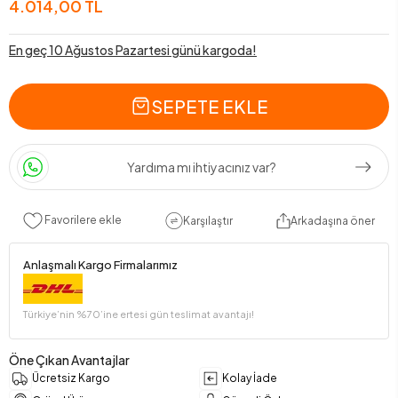
4.014,00 TL
En geç 10 Ağustos Pazartesi günü kargoda!
SEPETE EKLE
Yardıma mı ihtiyacınız var?
Favorilere ekle
Karşılaştır
Arkadaşına öner
Anlaşmalı Kargo Firmalarımız
Türkiye’nin %70’ine ertesi gün teslimat avantajı!
Öne Çıkan Avantajlar
Ücretsiz Kargo
Kolay İade