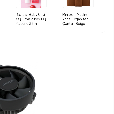
R.o.c.s. Baby 0-3
Miniboni Müslin
Yaş Elma Püresi Diş
Anne Organizer
Macunu 35ml
Çanta - Beige