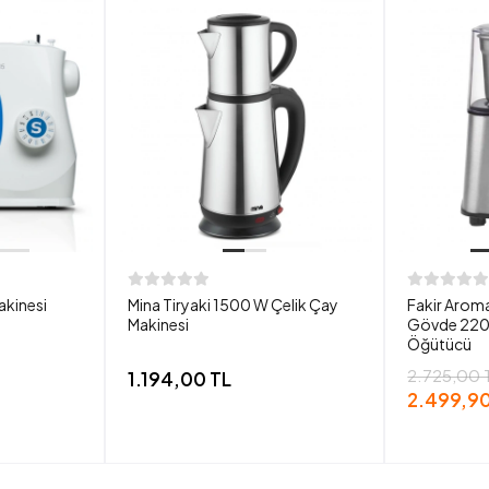
akinesi
Mina Tiryaki 1500 W Çelik Çay
Fakir Aroma
Makinesi
Gövde 220
Öğütücü
2.725,00 
1.194,00 TL
2.499,90