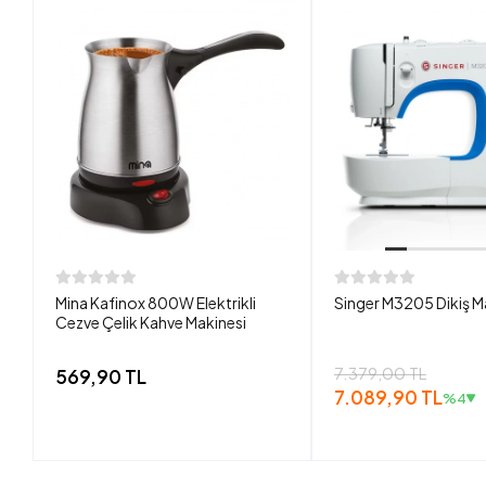
Mina Kafinox 800W Elektrikli
Singer M3205 Dikiş M
Cezve Çelik Kahve Makinesi
7.379,00 TL
569,90 TL
7.089,90 TL
%4