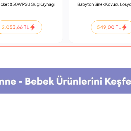
ocket 850W PSU Güç Kaynağı
Babyton Sinek Kovucu Losyo
2.053,66 TL
549,00 TL