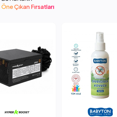
Öne Çıkan Fırsatları
cket 850W PSU Güç Kaynağı
2.053,66 TL