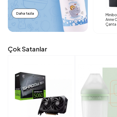
Daha fazla
Minibo
Anne O
Çanta 
Çok Satanlar