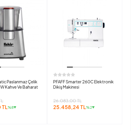
tic Paslanmaz Çelik
PFAFF Smarter 260C Elektronik
W Kahve Ve Baharat
Dikiş Makinesi
TL
26.083,00 TL
 TL
25.458,24 TL
%8
%2