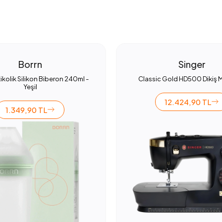
Borrn
Singer
ikolik Silikon Biberon 240ml -
Classic Gold HD500 Dikiş 
Yeşil
12.424,90 TL
1.349,90 TL