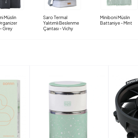
ni Müslin
Saro Termal
Miniboni Müslin
rganizer
Yalıtımlı Beslenme
Battaniye - Mint
- Grey
Çantası - Vichy