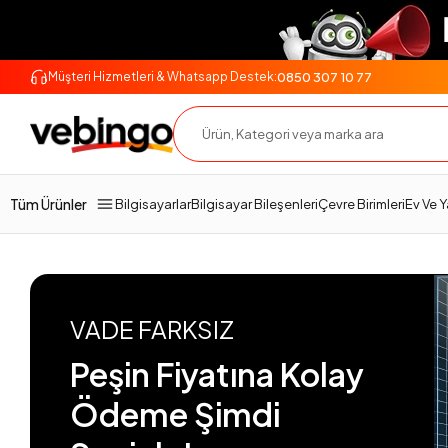
0850 307 10 77
Müşteri Hizmetleri & Whatsapp Destek:
Tüm Ürünler
Bilgisayarlar
Bilgisayar Bileşenleri
Çevre Birimleri
Ev Ve 
VADE FARKSIZ
Peşin Fiyatına Kolay
Ödeme Şimdi