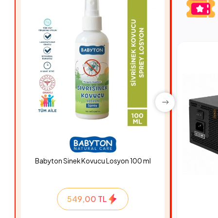
Babyton Sinek Kovucu Losyon 100 ml
Hyper Ro
549,00 TL