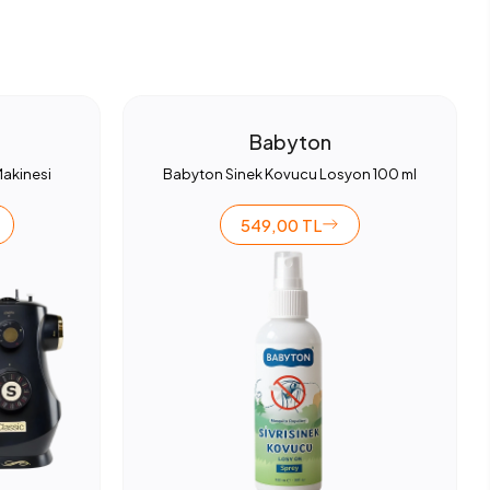
Babyton
Makinesi
Babyton Sinek Kovucu Losyon 100 ml
549,00 TL