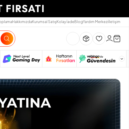
Toplama
Hakkımızda
Kurumsal Satış
Kolay İade
Blog
Yardım Merkezi
İletişim