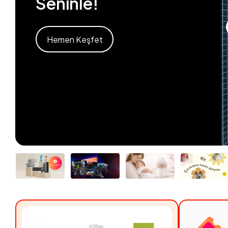
Seninle!
Hemen Keşfet