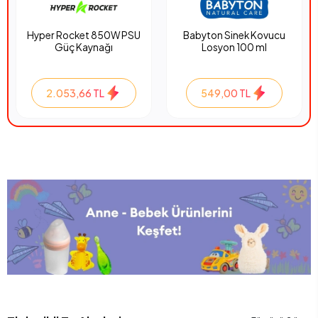
Hyper Rocket 850W PSU
Babyton Sinek Kovucu
Güç Kaynağı
Losyon 100 ml
2.053,66 TL
549,00 TL