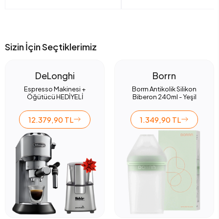
Sizin İçin Seçtiklerimiz
DeLonghi
Borrn
Espresso Makinesi +
Borrn Antikolik Silikon
Öğütücü HEDİYELİ
Biberon 240ml - Yeşil
12.379,90 TL
1.349,90 TL