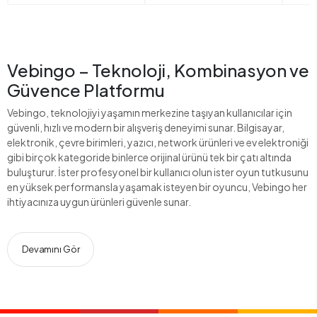
Vebingo – Teknoloji, Kombinasyon ve
Güvence Platformu
Vebingo, teknolojiyi yaşamın merkezine taşıyan kullanıcılar için
güvenli, hızlı ve modern bir alışveriş deneyimi sunar. Bilgisayar,
elektronik, çevre birimleri, yazıcı, network ürünleri ve ev elektroniği
gibi birçok kategoride binlerce orijinal ürünü tek bir çatı altında
buluşturur. İster profesyonel bir kullanıcı olun ister oyun tutkusunu
en yüksek performansla yaşamak isteyen bir oyuncu, Vebingo her
ihtiyacınıza uygun ürünleri güvenle sunar.
Devamını Gör