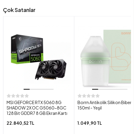
Çok Satanlar
MSI GEFORCE RTX 5060 8G
Borrn Antikolik Silikon Biber
SHADOW 2X OC G5060-8GC
150ml - Yeşil
128 Bit GDDR7 8 GB Ekran Kartı
22.840,52 TL
1.049,90 TL