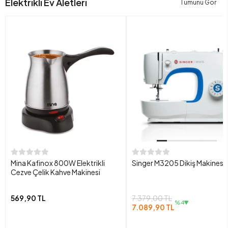
Elektrikli Ev Aletleri
Tümünü Gör
Mina Kafinox 800W Elektrikli
Singer M3205 Dikiş Makinesi
Cezve Çelik Kahve Makinesi
569,90 TL
7.379,00 TL
%4
7.089,90 TL