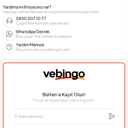
Yardıma mı ihtiyacınız var?
Vebingo teknik destek ve müşteri hizmetlerine göz atın.
0850 307 10 77
Çağrı Merkezinden destek alın.
WhatsApp Destek
Bize yazın, her zaman buradayız.
Yardım Merkezi
Sıkça sorulan sorulara göz atın.
Bülten’e Kayıt Olun!
Fırsat ve Avantajlar cebine gelsin.