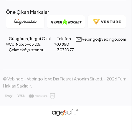
Öne Çıkan Markalar
Güngören, Turgut Özal
Telefon
vebingo@vebingo.com
Cd. No:63-65 D:5,
:0 850
Çekmeköy/İstanbul
307 10 77
© Vebingo - Vebingo İç ve Dış Ticaret Anonim Şirketi. - 2026 Tüm
Hakları Saklıdır.