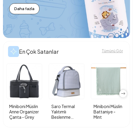
Daha fazla
En Çok Satanlar
Tümünü Gör
Miniboni Müslin
Saro Termal
Miniboni Müslin
Anne Organizer
Yalıtımlı
Battaniye -
Çanta - Grey
Beslenme
Mint
Çantası - Vichy