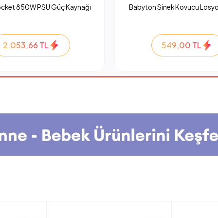
ocket 850W PSU Güç Kaynağı
Babyton Sinek Kovucu Losyo
2.053,66 TL
549,00 TL