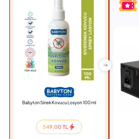
Babyton Sinek Kovucu Losyon 100 ml
Hyper Ro
549,00 TL