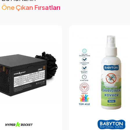
Öne Çıkan Fırsatları
cket 850W PSU Güç Kaynağı
2.053,66 TL