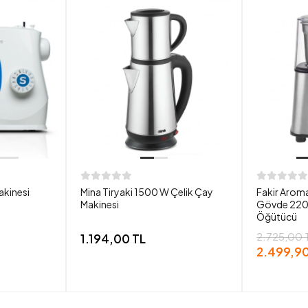
akinesi
Mina Tiryaki 1500 W Çelik Çay
Fakir Aroma
Makinesi
Gövde 220
Öğütücü
2.725,00 
1.194,00 TL
2.499,90