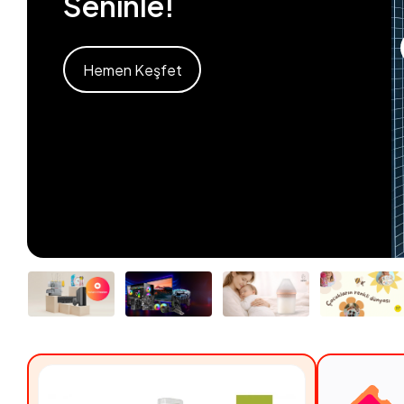
Seninle!
Hemen Keşfet