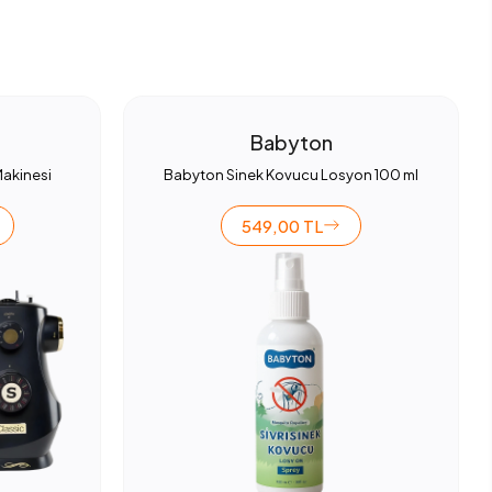
Babyton
Makinesi
Babyton Sinek Kovucu Losyon 100 ml
549,00 TL