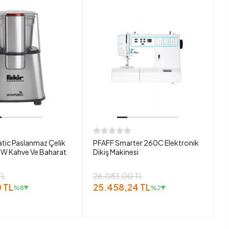
tic Paslanmaz Çelik
PFAFF Smarter 260C Elektronik
W Kahve Ve Baharat
Dikiş Makinesi
TL
26.083,00 TL
 TL
25.458,24 TL
%8
%2