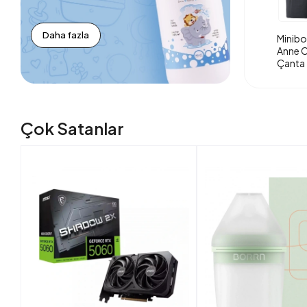
Daha fazla
Minibo
Anne O
Çanta 
Çok Satanlar