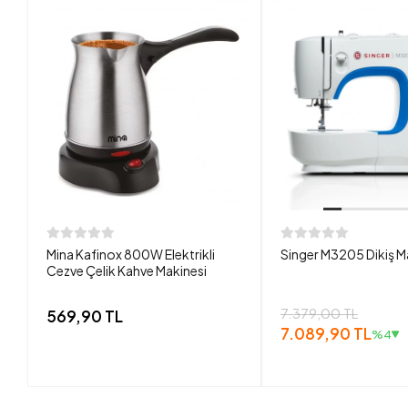
Mina Kafinox 800W Elektrikli
Singer M3205 Dikiş M
Cezve Çelik Kahve Makinesi
7.379,00 TL
569,90 TL
7.089,90 TL
%4