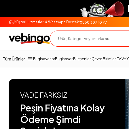
0850 307 10 77
Müşteri Hizmetleri & Whatsapp Destek:
Tüm Ürünler
Bilgisayarlar
Bilgisayar Bileşenleri
Çevre Birimleri
Ev Ve 
VADE FARKSIZ
Peşin Fiyatına Kolay
Ödeme Şimdi