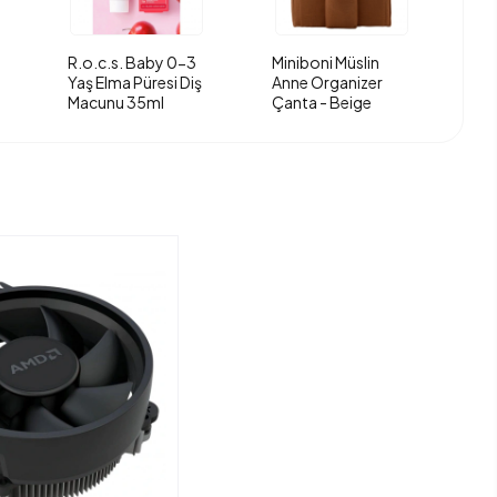
R.o.c.s. Baby 0-3
Miniboni Müslin
Yaş Elma Püresi Diş
Anne Organizer
Macunu 35ml
Çanta - Beige