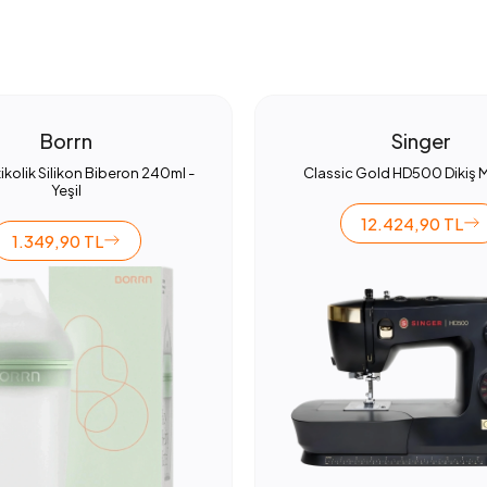
Borrn
Singer
ikolik Silikon Biberon 240ml -
Classic Gold HD500 Dikiş 
Yeşil
12.424,90 TL
1.349,90 TL