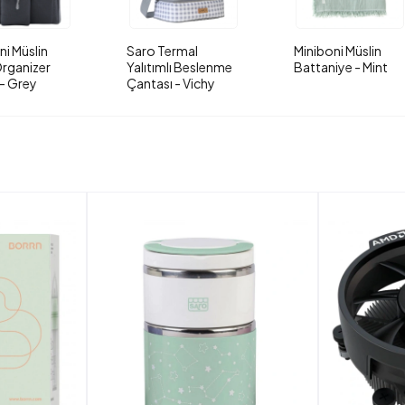
ni Müslin
Saro Termal
Miniboni Müslin
rganizer
Yalıtımlı Beslenme
Battaniye - Mint
- Grey
Çantası - Vichy