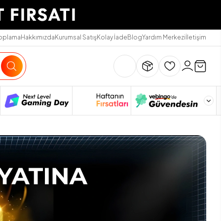
Toplama
Hakkımızda
Kurumsal Satış
Kolay İade
Blog
Yardım Merkezi
İletişim