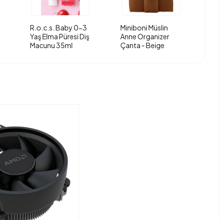
R.o.c.s. Baby 0-3
Miniboni Müslin
Yaş Elma Püresi Diş
Anne Organizer
Macunu 35ml
Çanta - Beige