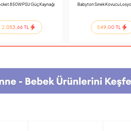
ocket 850W PSU Güç Kaynağı
Babyton Sinek Kovucu Losyo
2.053,66 TL
549,00 TL