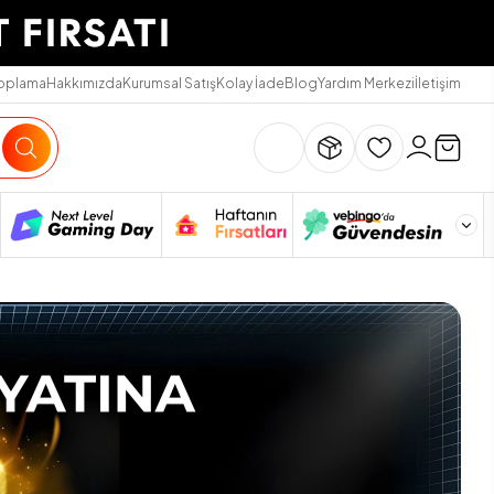
Toplama
Hakkımızda
Kurumsal Satış
Kolay İade
Blog
Yardım Merkezi
İletişim