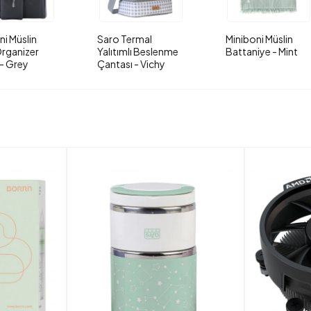
ni Müslin
Saro Termal
Miniboni Müslin
rganizer
Yalıtımlı Beslenme
Battaniye - Mint
- Grey
Çantası - Vichy