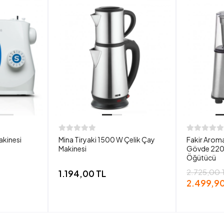
akinesi
Mina Tiryaki 1500 W Çelik Çay
Fakir Aroma
Makinesi
Gövde 220
Öğütücü
2.725,00 
1.194,00 TL
2.499,90