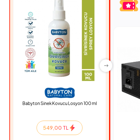
Babyton Sinek Kovucu Losyon 100 ml
Hyper Ro
549,00 TL