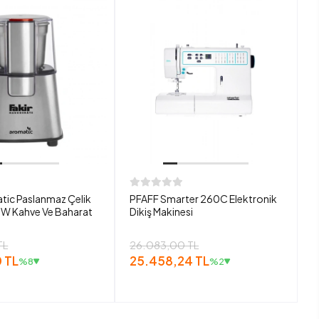
tic Paslanmaz Çelik
PFAFF Smarter 260C Elektronik
W Kahve Ve Baharat
Dikiş Makinesi
TL
26.083,00 TL
 TL
25.458,24 TL
%8
%2