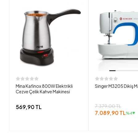
Mina Kafinox 800W Elektrikli
Singer M3205 Dikiş M
Cezve Çelik Kahve Makinesi
7.379,00 TL
569,90 TL
7.089,90 TL
%4