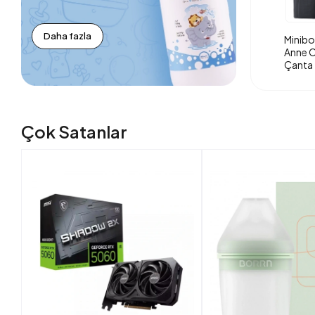
Daha fazla
Minibo
Anne O
Çanta 
Çok Satanlar