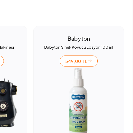
Babyton
Makinesi
Babyton Sinek Kovucu Losyon 100 ml
549,00 TL