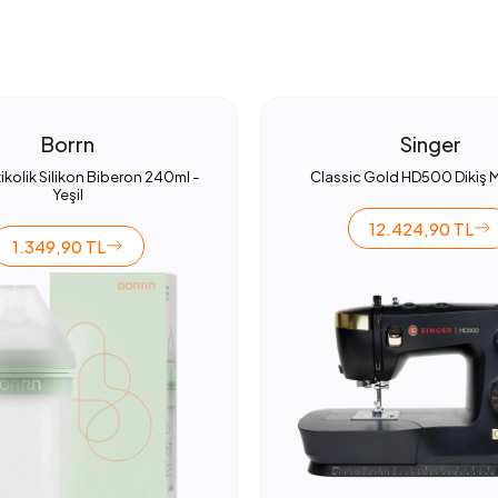
Borrn
Singer
ikolik Silikon Biberon 240ml -
Classic Gold HD500 Dikiş 
Yeşil
12.424,90 TL
1.349,90 TL