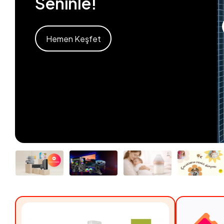
Seninle!
Hemen Keşfet