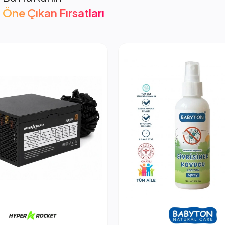
Öne Çıkan Fırsatları
cket 850W PSU Güç Kaynağı
2.053,66 TL