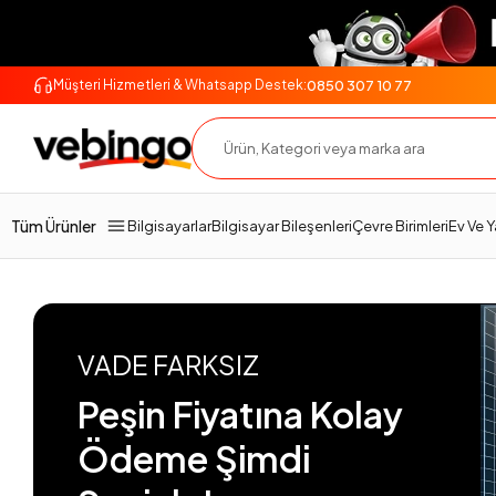
0850 307 10 77
Müşteri Hizmetleri & Whatsapp Destek:
Tüm Ürünler
Bilgisayarlar
Bilgisayar Bileşenleri
Çevre Birimleri
Ev Ve 
VADE FARKSIZ
Peşin Fiyatına Kolay
Ödeme Şimdi