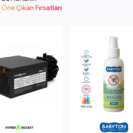
Öne Çıkan Fırsatları
cket 850W PSU Güç Kaynağı
2.053,66 TL