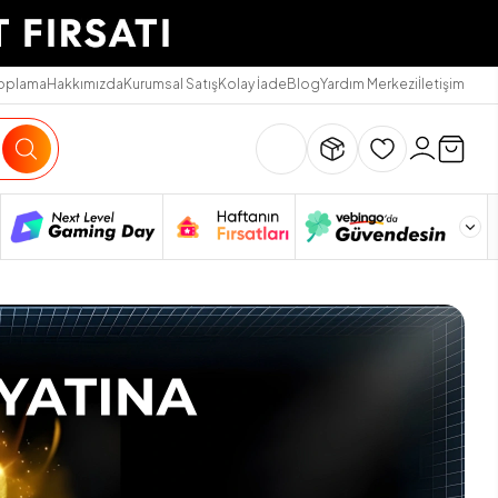
Toplama
Hakkımızda
Kurumsal Satış
Kolay İade
Blog
Yardım Merkezi
İletişim