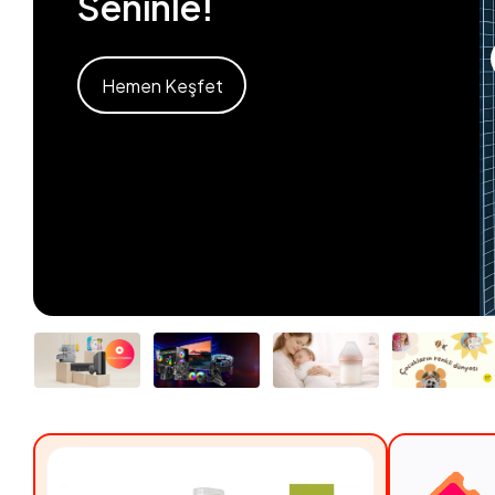
Seninle!
Hemen Keşfet