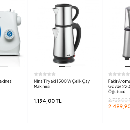
akinesi
Mina Tiryaki 1500 W Çelik Çay
Fakir Aroma
Makinesi
Gövde 220
Öğütücü
2.725,00 
1.194,00 TL
2.499,90