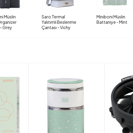
ni Müslin
Saro Termal
Miniboni Müslin
rganizer
Yalıtımlı Beslenme
Battaniye - Mint
- Grey
Çantası - Vichy