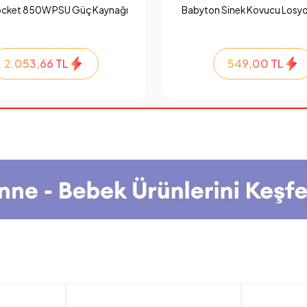
ocket 850W PSU Güç Kaynağı
Babyton Sinek Kovucu Losyo
2.053,66 TL
549,00 TL