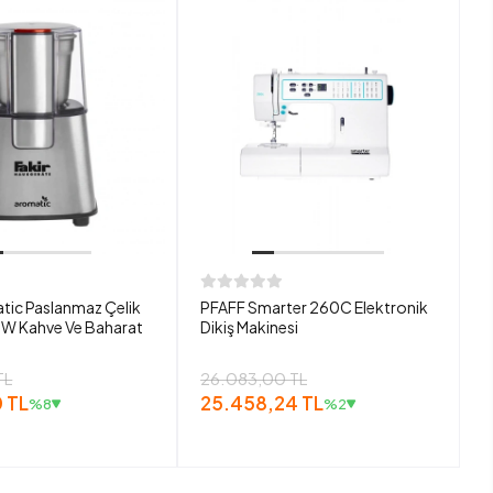
tic Paslanmaz Çelik
PFAFF Smarter 260C Elektronik
W Kahve Ve Baharat
Dikiş Makinesi
TL
26.083,00 TL
 TL
25.458,24 TL
%8
%2