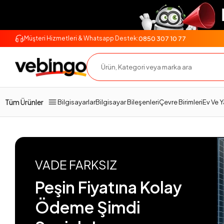
0850 307 10 77
Müşteri Hizmetleri & Whatsapp Destek:
Tüm Ürünler
Bilgisayarlar
Bilgisayar Bileşenleri
Çevre Birimleri
Ev Ve 
VADE FARKSIZ
Peşin Fiyatına Kolay
Ödeme Şimdi