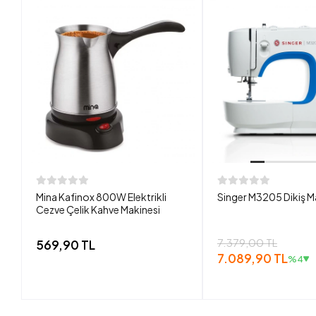
Mina Kafinox 800W Elektrikli
Singer M3205 Dikiş M
Cezve Çelik Kahve Makinesi
7.379,00 TL
569,90 TL
7.089,90 TL
%4