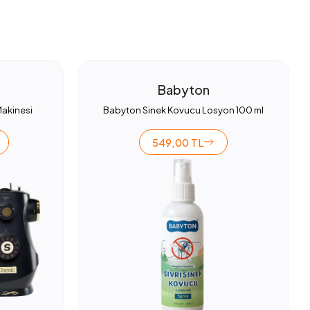
Babyton
Makinesi
Babyton Sinek Kovucu Losyon 100 ml
549,00 TL