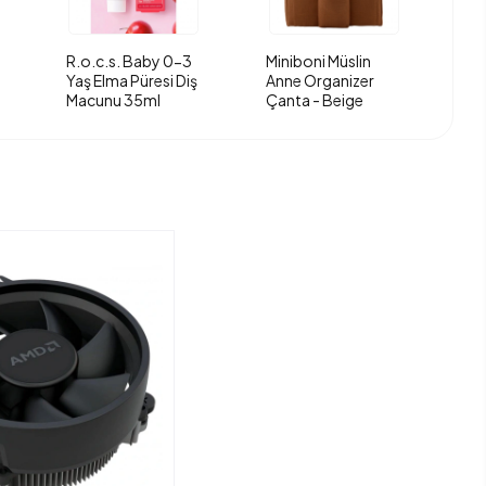
R.o.c.s. Baby 0-3
Miniboni Müslin
Yaş Elma Püresi Diş
Anne Organizer
Macunu 35ml
Çanta - Beige