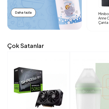
Daha fazla
Minibo
Anne O
Çanta 
Çok Satanlar