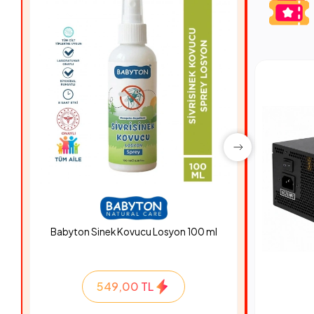
Babyton Sinek Kovucu Losyon 100 ml
Hyper Ro
549,00 TL