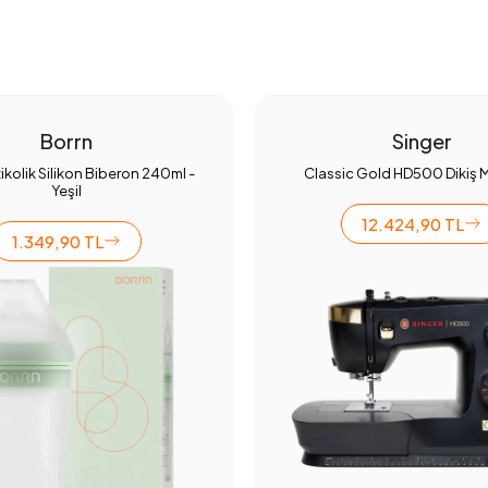
Borrn
Singer
ikolik Silikon Biberon 240ml -
Classic Gold HD500 Dikiş 
Yeşil
12.424,90 TL
1.349,90 TL