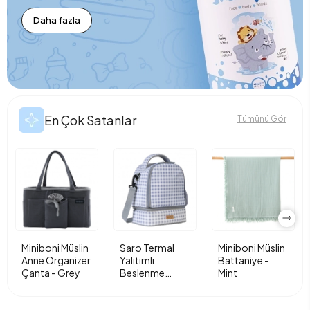
Daha fazla
En Çok Satanlar
Tümünü Gör
Miniboni Müslin
Saro Termal
Miniboni Müslin
Anne Organizer
Yalıtımlı
Battaniye -
Çanta - Grey
Beslenme
Mint
Çantası - Vichy