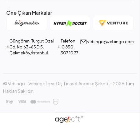
Öne Çıkan Markalar
Güngören, Turgut Özal
Telefon
vebingo@vebingo.com
Cd. No:63-65 D:5,
:0 850
Çekmeköy/İstanbul
307 10 77
© Vebingo - Vebingo İç ve Dış Ticaret Anonim Şirketi. - 2026 Tüm
Hakları Saklıdır.