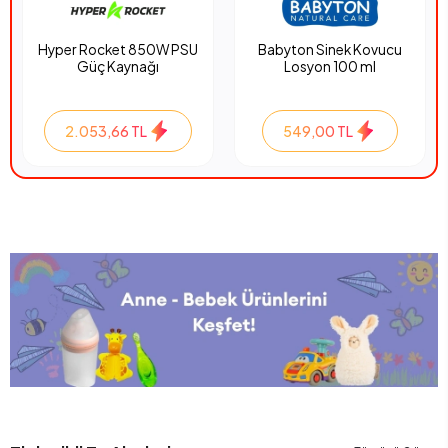
Hyper Rocket 850W PSU
Babyton Sinek Kovucu
Güç Kaynağı
Losyon 100 ml
2.053,66 TL
549,00 TL