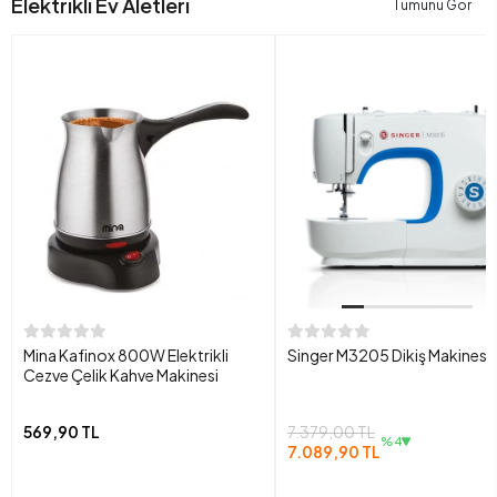
Elektrikli Ev Aletleri
Tümünü Gör
Mina Kafinox 800W Elektrikli
Singer M3205 Dikiş Makinesi
Cezve Çelik Kahve Makinesi
569,90 TL
7.379,00 TL
%4
7.089,90 TL