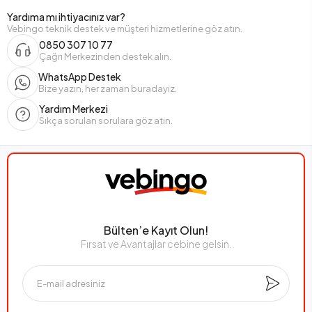
Yardıma mı ihtiyacınız var?
Vebingo teknik destek ve müşteri hizmetlerine göz atın.
0850 307 10 77
Çağrı Merkezinden destek alın.
WhatsApp Destek
Bize yazın, her zaman buradayız.
Yardım Merkezi
Sıkça sorulan sorulara göz atın.
Bülten’e Kayıt Olun!
Fırsat ve Avantajlar cebine gelsin.