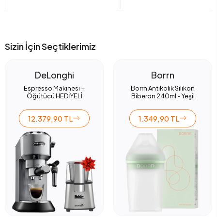
Sizin İçin Seçtiklerimiz
DeLonghi
Borrn
Espresso Makinesi +
Borrn Antikolik Silikon
Öğütücü HEDİYELİ
Biberon 240ml - Yeşil
12.379,90 TL
1.349,90 TL