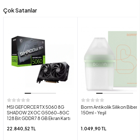
Çok Satanlar
MSI GEFORCE RTX 5060 8G
Borrn Antikolik Silikon Biber
SHADOW 2X OC G5060-8GC
150ml - Yeşil
128 Bit GDDR7 8 GB Ekran Kartı
22.840,52 TL
1.049,90 TL