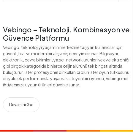
Vebingo – Teknoloji, Kombinasyon ve
Güvence Platformu
Vebingo, teknolojiyi yaşamın merkezine taşıyan kullanıcılar için
güvenli, hızlı ve modern bir alışveriş deneyimi sunar. Bilgisayar,
elektronik, çevre birimleri, yazıcı, network ürünleri ve ev elektroniği
gibi birçok kategoride binlerce orijinal ürünü tek bir çatı altında
buluşturur. İster profesyonel bir kullanıcı olun ister oyun tutkusunu
en yüksek performansla yaşamak isteyen bir oyuncu, Vebingo her
ihtiyacınıza uygun ürünleri güvenle sunar.
Devamını Gör