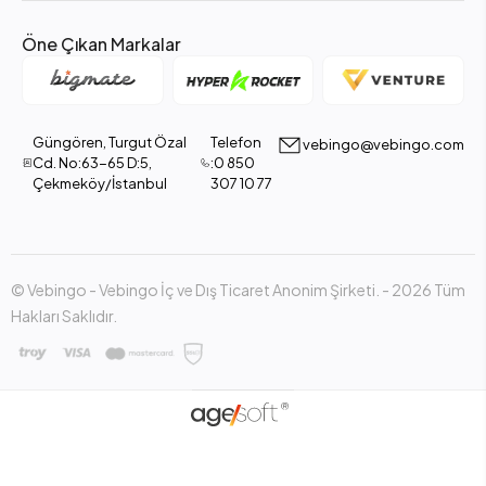
Öne Çıkan Markalar
Güngören, Turgut Özal
Telefon
vebingo@vebingo.com
Cd. No:63-65 D:5,
:0 850
Çekmeköy/İstanbul
307 10 77
© Vebingo - Vebingo İç ve Dış Ticaret Anonim Şirketi. - 2026 Tüm
Hakları Saklıdır.