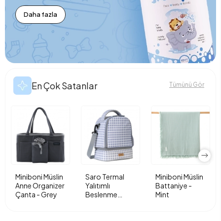
Daha fazla
En Çok Satanlar
Tümünü Gör
Miniboni Müslin
Saro Termal
Miniboni Müslin
Anne Organizer
Yalıtımlı
Battaniye -
Çanta - Grey
Beslenme
Mint
Çantası - Vichy