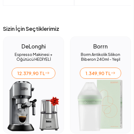
Sizin İçin Seçtiklerimiz
DeLonghi
Borrn
Espresso Makinesi +
Borrn Antikolik Silikon
Öğütücü HEDİYELİ
Biberon 240ml - Yeşil
12.379,90 TL
1.349,90 TL