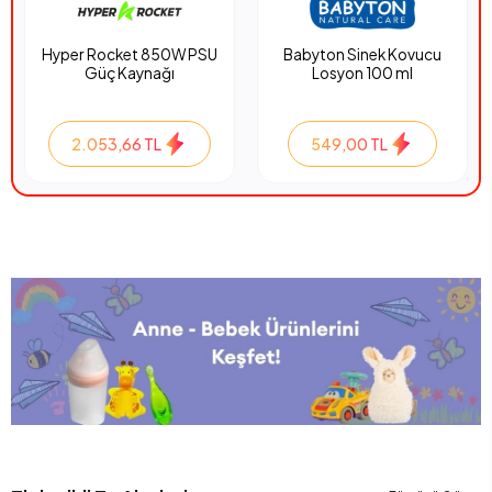
Hyper Rocket 850W PSU
Babyton Sinek Kovucu
Güç Kaynağı
Losyon 100 ml
2.053,66 TL
549,00 TL