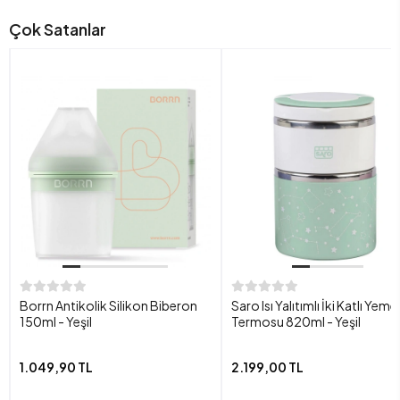
Çok Satanlar
Borrn Antikolik Silikon Biberon
Saro Isı Yalıtımlı İki Katlı Yeme
150ml - Yeşil
Termosu 820ml - Yeşil
1.049,90 TL
2.199,00 TL