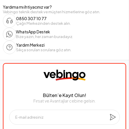
Yardıma mı ihtiyacınız var?
Vebingo teknik destek ve müşteri hizmetlerine göz atın.
0850 307 10 77
Çağrı Merkezinden destek alın.
WhatsApp Destek
Bize yazın, her zaman buradayız.
Yardım Merkezi
Sıkça sorulan sorulara göz atın.
Bülten’e Kayıt Olun!
Fırsat ve Avantajlar cebine gelsin.