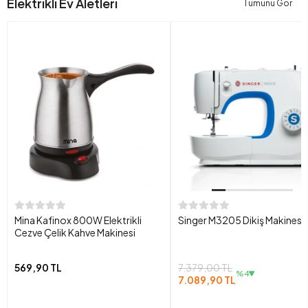
Elektrikli Ev Aletleri
Tümünü Gör
Mina Kafinox 800W Elektrikli
Singer M3205 Dikiş Makinesi
Cezve Çelik Kahve Makinesi
569,90 TL
7.379,00 TL
%4
7.089,90 TL