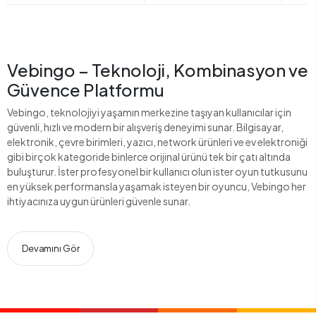
Vebingo – Teknoloji, Kombinasyon ve
Güvence Platformu
Vebingo, teknolojiyi yaşamın merkezine taşıyan kullanıcılar için
güvenli, hızlı ve modern bir alışveriş deneyimi sunar. Bilgisayar,
elektronik, çevre birimleri, yazıcı, network ürünleri ve ev elektroniği
gibi birçok kategoride binlerce orijinal ürünü tek bir çatı altında
buluşturur. İster profesyonel bir kullanıcı olun ister oyun tutkusunu
en yüksek performansla yaşamak isteyen bir oyuncu, Vebingo her
ihtiyacınıza uygun ürünleri güvenle sunar.
Devamını Gör