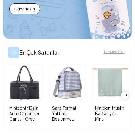
Daha fazla
En Çok Satanlar
Tümünü Gör
Miniboni Müslin
Saro Termal
Miniboni Müslin
Anne Organizer
Yalıtımlı
Battaniye -
Çanta - Grey
Beslenme
Mint
Çantası - Vichy