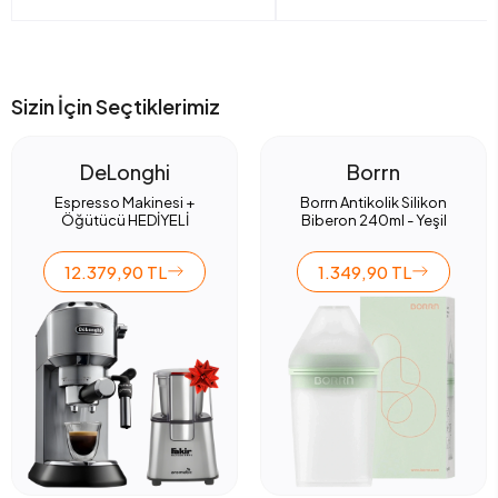
Sizin İçin Seçtiklerimiz
DeLonghi
Borrn
Espresso Makinesi +
Borrn Antikolik Silikon
Öğütücü HEDİYELİ
Biberon 240ml - Yeşil
12.379,90 TL
1.349,90 TL