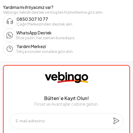
Yardıma mı ihtiyacınız var?
Vebingo teknik destek ve müşteri hizmetlerine göz atın.
0850 307 10 77
Çağrı Merkezinden destek alın.
WhatsApp Destek
Bize yazın, her zaman buradayız.
Yardım Merkezi
Sıkça sorulan sorulara göz atın.
Bülten’e Kayıt Olun!
Fırsat ve Avantajlar cebine gelsin.