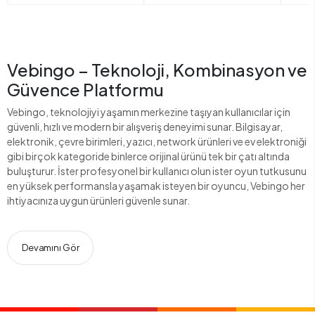
Vebingo – Teknoloji, Kombinasyon ve
Güvence Platformu
Vebingo, teknolojiyi yaşamın merkezine taşıyan kullanıcılar için
güvenli, hızlı ve modern bir alışveriş deneyimi sunar. Bilgisayar,
elektronik, çevre birimleri, yazıcı, network ürünleri ve ev elektroniği
gibi birçok kategoride binlerce orijinal ürünü tek bir çatı altında
buluşturur. İster profesyonel bir kullanıcı olun ister oyun tutkusunu
en yüksek performansla yaşamak isteyen bir oyuncu, Vebingo her
ihtiyacınıza uygun ürünleri güvenle sunar.
Devamını Gör