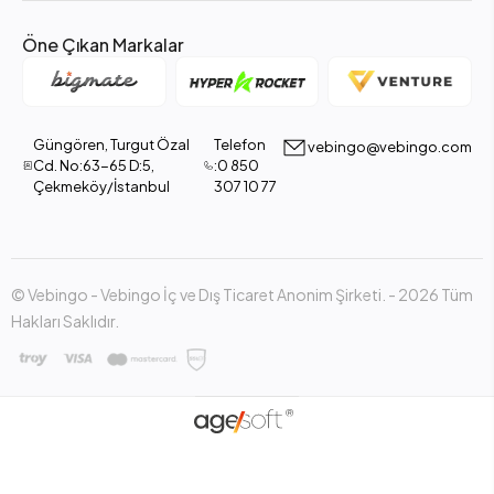
Öne Çıkan Markalar
Güngören, Turgut Özal
Telefon
vebingo@vebingo.com
Cd. No:63-65 D:5,
:0 850
Çekmeköy/İstanbul
307 10 77
© Vebingo - Vebingo İç ve Dış Ticaret Anonim Şirketi. - 2026 Tüm
Hakları Saklıdır.