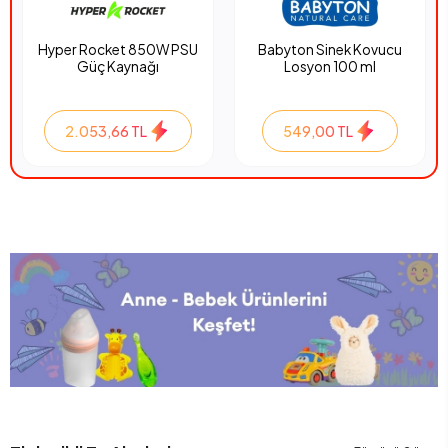
Hyper Rocket 850W PSU
Babyton Sinek Kovucu
Güç Kaynağı
Losyon 100 ml
2.053,66 TL
549,00 TL