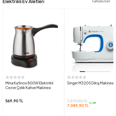
Elektrikli Ev Aletleri
Tümünü Gör
Mina Kafinox 800W Elektrikli
Singer M3205 Dikiş Makinesi
Cezve Çelik Kahve Makinesi
569,90 TL
7.379,00 TL
%4
7.089,90 TL