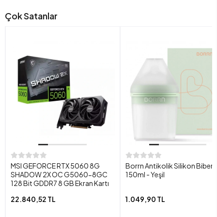
Çok Satanlar
MSI GEFORCE RTX 5060 8G
Borrn Antikolik Silikon Biber
SHADOW 2X OC G5060-8GC
150ml - Yeşil
128 Bit GDDR7 8 GB Ekran Kartı
22.840,52 TL
1.049,90 TL