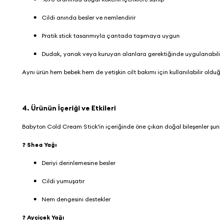
Cildi anında besler ve nemlendirir
Pratik stick tasarımıyla çantada taşımaya uygun
Dudak, yanak veya kuruyan alanlara gerektiğinde uygulanabil
Aynı ürün hem bebek hem de yetişkin cilt bakımı için kullanılabilir olduğ
4. Ürünün İçeriği ve Etkileri
Babyton Cold Cream Stick
’in içeriğinde öne çıkan doğal bileşenler şun
? Shea Yağı
Deriyi derinlemesine besler
Cildi yumuşatır
Nem dengesini destekler
? Ayçiçek Yağı