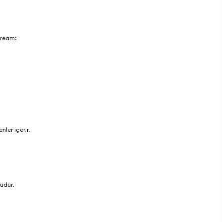
 cream:
enler içerir.
nüdür.