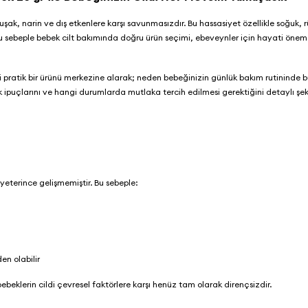
şak, narin ve dış etkenlere karşı savunmasızdır. Bu hassasiyet özellikle soğuk, 
bu sebeple bebek cilt bakımında doğru ürün seçimi, ebeveynler için hayati önem
i pratik bir ürünü merkezine alarak; neden bebeğinizin günlük bakım rutininde b
ik ipuçlarını ve hangi durumlarda mutlaka tercih edilmesi gerektiğini detaylı şek
 yeterince gelişmemiştir. Bu sebeple:
en olabilir
beklerin cildi çevresel faktörlere karşı henüz tam olarak dirençsizdir.