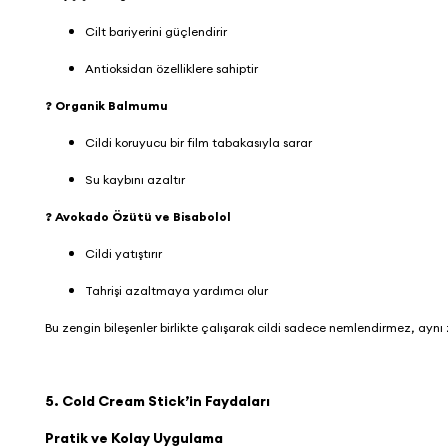
Cilt bariyerini güçlendirir
Antioksidan özelliklere sahiptir
? Organik Balmumu
Cildi koruyucu bir film tabakasıyla sarar
Su kaybını azaltır
? Avokado Özütü ve Bisabolol
Cildi yatıştırır
Tahrişi azaltmaya yardımcı olur
Bu zengin bileşenler birlikte çalışarak cildi sadece nemlendirmez, aynı
5. Cold Cream Stick’in Faydaları
Pratik ve Kolay Uygulama