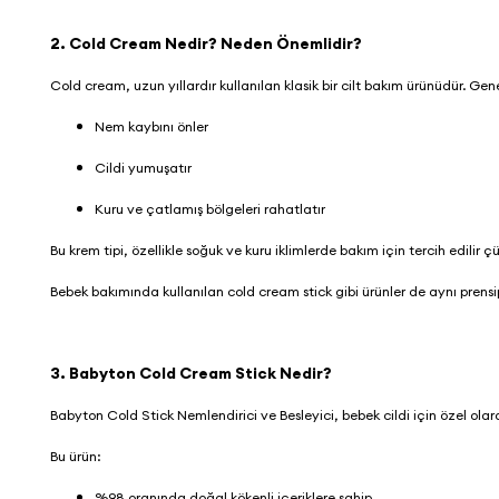
2. Cold Cream Nedir? Neden Önemlidir?
Cold cream, uzun yıllardır kullanılan klasik bir cilt bakım ürünüdür. Ge
Nem kaybını önler
Cildi yumuşatır
Kuru ve çatlamış bölgeleri rahatlatır
Bu krem tipi, özellikle soğuk ve kuru iklimlerde bakım için tercih edilir ç
Bebek bakımında kullanılan cold cream stick gibi ürünler de aynı prensipl
3. Babyton Cold Cream Stick Nedir?
Babyton Cold Stick Nemlendirici ve Besleyici
, bebek cildi için özel ol
Bu ürün:
%98 oranında doğal kökenli içeriklere sahip