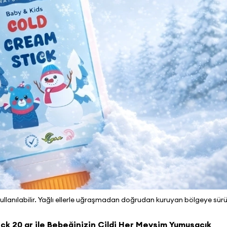
anılabilir. Yağlı ellerle uğraşmadan doğrudan kuruyan bölgeye sürüle
ck 20 gr ile Bebeğinizin Cildi Her Mevsim Yumuşacık