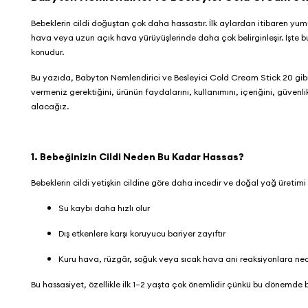
Bebeklerin cildi doğuştan çok daha hassastır. İlk aylardan itibaren yumu
hava veya uzun açık hava yürüyüşlerinde daha çok belirginleşir. İşte 
konudur.
Bu yazıda,
Babyton Nemlendirici ve Besleyici Cold Cream Stick 20
gib
vermeniz gerektiğini, ürünün faydalarını, kullanımını, içeriğini, güvenl
alacağız.
1. Bebeğinizin Cildi Neden Bu Kadar Hassas?
Bebeklerin cildi yetişkin cildine göre daha incedir ve doğal yağ üretimi
Su kaybı daha hızlı olur
Dış etkenlere karşı koruyucu bariyer zayıftır
Kuru hava, rüzgâr, soğuk veya sıcak hava ani reaksiyonlara ned
Bu hassasiyet, özellikle ilk 1–2 yaşta çok önemlidir çünkü bu dönemde be