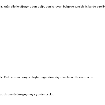
r. Yağlı ellerle uğraşmadan doğrudan kuruyan bölgeye sürülebilir, bu da özelli
lir. Cold cream bariyer oluşturduğundan, dış etkenlerin etkisini azaltır.
 çatlakların önüne geçmeye yardımcı olur.