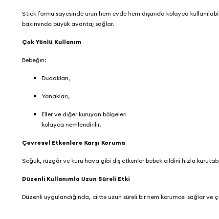
Stick formu sayesinde ürün hem evde hem dışarıda kolayca kullanılabili
bakımında büyük avantaj sağlar.
Çok Yönlü Kullanım
Bebeğin:
Dudakları,
Yanakları,
Eller ve diğer kuruyan bölgeleri
kolayca nemlendirilir.
Çevresel Etkenlere Karşı Koruma
Soğuk, rüzgâr ve kuru hava gibi dış etkenler bebek cildini hızla kurutabi
Düzenli Kullanımla Uzun Süreli Etki
Düzenli uygulandığında, ciltte uzun süreli bir nem koruması sağlar ve