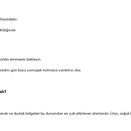
lanılabilir:
dildiğinde
 cildin emmesini bekleyin.
in cildini gün boyu yumuşak tutmaya yardımcı olur.
alı?
e yanak ve dudak bölgeleri bu durumdan en çok etkilenen alanlardır. Ürün, soğuk