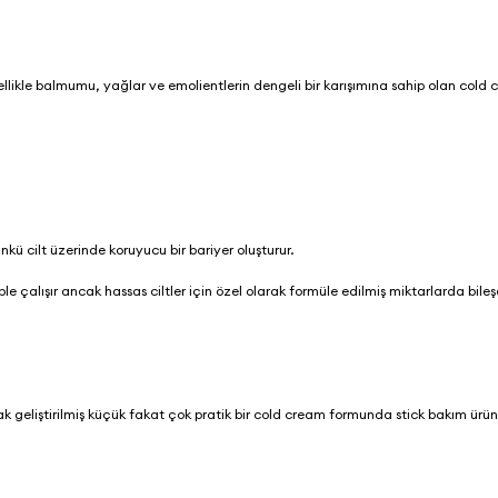
nellikle balmumu, yağlar ve emolientlerin dengeli bir karışımına sahip olan cold
ünkü cilt üzerinde koruyucu bir bariyer oluşturur.
e çalışır ancak hassas ciltler için özel olarak formüle edilmiş miktarlarda bileş
arak geliştirilmiş küçük fakat çok pratik bir cold cream formunda stick bakım ürü