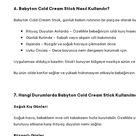
6. Babyton Cold Cream Stick Nasıl Kullanılır?
Babyton Cold Cream Stick
, günlük bakım rutininin bir parçası olarak kul
İhtiyaç Duyulan Anlarda — Özellikle bebeğinizin cildi kuru hisse
Günlük Rutinde — Sabah veya akşam cilt bakımında
Dışarıda — Rüzgâr ve soğuk havaya çıkmadan önce
Uyku Öncesi — Gece boyunca nem dengesini korumak için
Uygulaması oldukça basittir: Stick’i kuruyan bölgeye nazikçe sürün ve
Bu ürün cilde konfor sağlar ve yüksek hidratasyon etkisiyle bebeğiniz
7. Hangi Durumlarda Babyton Cold Cream Stick Kullanılm
Soğuk Kış Günleri
Soğuk hava, bebeklerin ince cilt tabakasını hızla kurutabilir. Özellikl
kurutucu etkisine karşı ihtiyaç duyulan nemi sağlar.
Rüzgarlı Günler