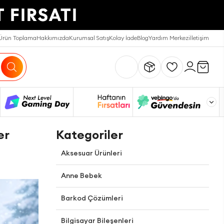
Ürün Toplama
Hakkımızda
Kurumsal Satış
Kolay İade
Blog
Yardım Merkezi
İletişim
er
Kategoriler
Aksesuar Ürünleri
Anne Bebek
Barkod Çözümleri
Bilgisayar Bileşenleri