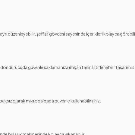
 ayrı düzenleyebilir, şeffaf gövdesi sayesinde içerikleri kolayca görebili
 dondurucuda güvenle saklamanıza imkân tanır. İstiflenebilir tasarımı say
apaksız olarak mikrodalgada güvenle kullanabilirsiniz.
inde bulaşık makinesinde kolayca yıkanabilir.