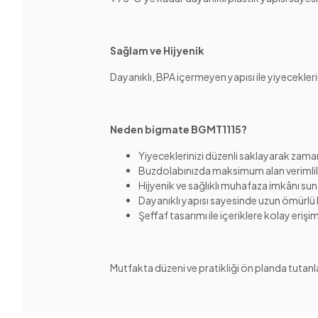
Sağlam ve Hijyenik
Dayanıklı, BPA içermeyen yapısı ile yiyecekleri
Neden bigmate BGMT1115?
Yiyeceklerinizi düzenli saklayarak zama
Buzdolabınızda maksimum alan verimlili
Hijyenik ve sağlıklı muhafaza imkânı sun
Dayanıklı yapısı sayesinde uzun ömürlü
Şeffaf tasarımı ile içeriklere kolay erişi
Mutfakta düzeni ve pratikliği ön planda tutan