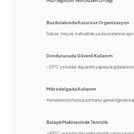
Mutfağınızın Yeni Düzen Ortağı
Buzdolabında Kusursuz Organizasyon
Sebze, meyve, kahvaltılık ya da soslarınızı ayrı
Dondurucuda Güvenli Kullanım
-35°C’ye kadar dayanıklı yapısıyla gıdalarınızı
Mikrodalgada Kullanım
Yemeklerinizi hızlıca ısıtmanız gerektiğinde k
Bulaşık Makinesinde Temizlik
+95°C’ye kadar dayanıklı plastik yapısı sayes