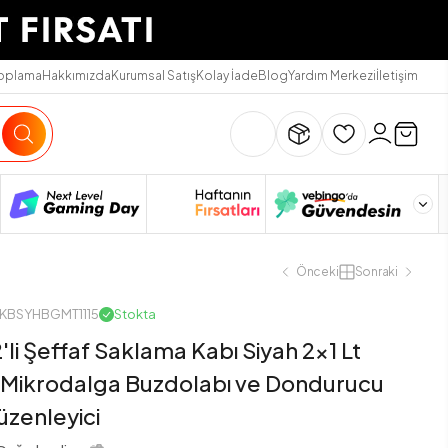
Toplama
Hakkımızda
Kurumsal Satış
Kolay İade
Blog
Yardım Merkezi
İletişim
Önceki
Sonraki
MKBSYHBGMT1115
Stokta
li Şeffaf Saklama Kabı Siyah 2x1 Lt
Mikrodalga Buzdolabı ve Dondurucu
zenleyici