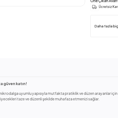
Öne Çıkan Avant
Ücretsiz Ka
Daha fazla bi
za güven katın!
dalga uyumlu yapısıyla mutfakta pratiklik ve düzen arayanlar için idea
iyecekleri taze ve düzenli şekilde muhafaza etmenizi sağlar.