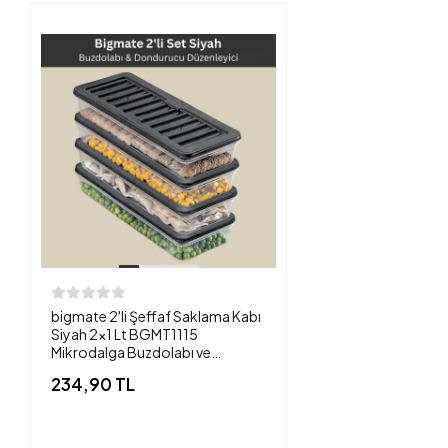
bigmate 2'li Şeffaf Saklama Kabı
Siyah 2x1 Lt BGMT1115
Mikrodalga Buzdolabı ve
Dondurucu Uyumlu Düzenleyici
234,90 TL