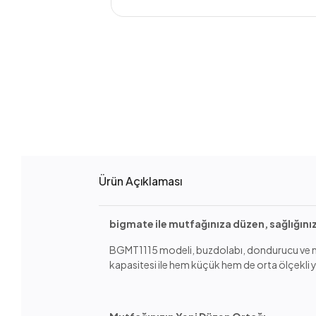
Ürün Açıklaması
bigmate ile mutfağınıza düzen, sağlığını
BGMT1115 modeli, buzdolabı, dondurucu ve mikro
kapasitesi ile hem küçük hem de orta ölçekli y