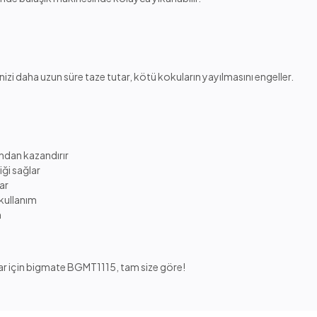
nizi daha uzun süre taze tutar, kötü kokuların yayılmasını engeller.
ndan kazandırır
ği sağlar
ar
 kullanım
m
lar için bigmate BGMT1115, tam size göre!