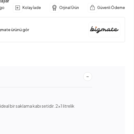
ajlar
rgo
Kolay İade
Orjinal Ürün
Güvenli Ödeme
gmate ürünü gör
l bir saklama kabı setidir. 2x1 litrelik