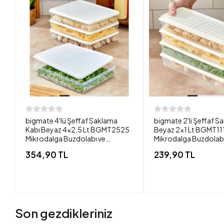
bigmate 4'lü Şeffaf Saklama
bigmate 2'li Şeffaf S
Kabı Beyaz 4x2,5 Lt BGMT2525
Beyaz 2x1 Lt BGMT11
Mikrodalga Buzdolabı ve
Mikrodalga Buzdolabı
Dondurucu Uyumlu Düzenleyici
Dondurucu Uyumlu Dü
354,90 TL
239,90 TL
Son gezdikleriniz