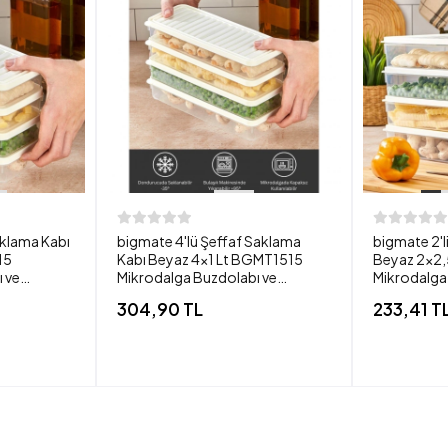
aklama Kabı
bigmate 4'lü Şeffaf Saklama
bigmate 2'l
15
Kabı Beyaz 4x1 Lt BGMT1515
Beyaz 2x2
 ve
Mikrodalga Buzdolabı ve
Mikrodalga
zenleyici
Dondurucu Uyumlu Düzenleyici
Dondurucu 
304,90 TL
233,41 T