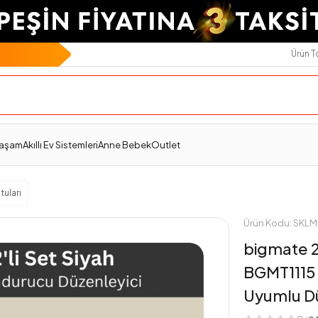
Ürün 
Teslimat Ve İade
Ödeme Seçenekleri
Değerlendirmeler
Yaşam
Akıllı Ev Sistemleri
Anne Bebek
Outlet
tuları
Ürün Kodu: SKL
bigmate 2'
BGMT1115 
Uyumlu Dü