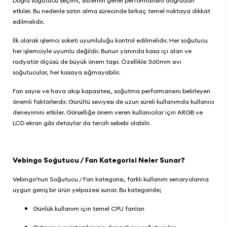
Doğru soğutucu seçimi, sistemin genel performansını doğrudan
etkiler. Bu nedenle satın alma sürecinde birkaç temel noktaya dikkat
edilmelidir.
İlk olarak işlemci soketi uyumluluğu kontrol edilmelidir. Her soğutucu
her işlemciyle uyumlu değildir. Bunun yanında kasa içi alan ve
radyatör ölçüsü de büyük önem taşır. Özellikle 360mm sıvı
soğutucular, her kasaya sığmayabilir.
Fan sayısı ve hava akışı kapasitesi, soğutma performansını belirleyen
önemli faktörlerdir. Gürültü seviyesi de uzun süreli kullanımda kullanıcı
deneyimini etkiler. Görselliğe önem veren kullanıcılar için ARGB ve
LCD ekran gibi detaylar da tercih sebebi olabilir.
Vebingo Soğutucu / Fan Kategorisi Neler Sunar?
Vebingo’nun Soğutucu / Fan
kategorisi, farklı kullanım senaryolarına
uygun geniş bir ürün yelpazesi sunar. Bu kategoride;
Günlük kullanım için temel CPU fanları