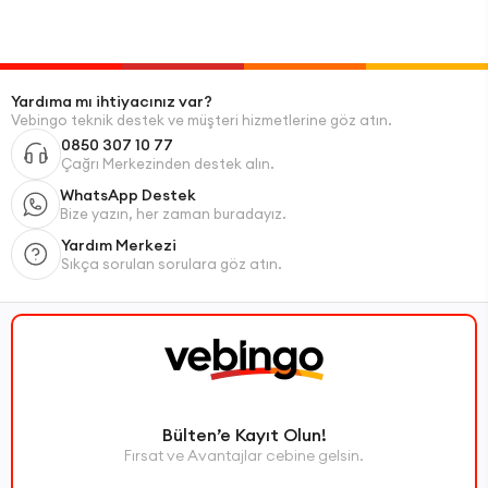
Yardıma mı ihtiyacınız var?
Vebingo teknik destek ve müşteri hizmetlerine göz atın.
0850 307 10 77
Çağrı Merkezinden destek alın.
WhatsApp Destek
Bize yazın, her zaman buradayız.
Yardım Merkezi
Sıkça sorulan sorulara göz atın.
Bülten’e Kayıt Olun!
Fırsat ve Avantajlar cebine gelsin.