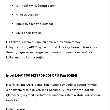
Çift fanlı sıvı soğutma sistemi
4 inç LCD ekran
ARGB aydınlatma desteği
Anlık sıcaklık takibi
LCD ekran, sistem durumunu anlık olarak takip etmeyi
kolaylaştırırken, ARGB aydınlatma ile kasa içi tasarımı tamamlar.
Sessiz çalışması ve dengeli performansı sayesinde uzun süreli
kullanımlarda konfor sağlar.
Intel LGA1700 M23901-001 CPU Fan (OEM)
Intel’in orijinal OEM işlemci fanı, temel seviyede soğutma ihtiyacı
olan sistemler için güvenilir bir çözümdür. Stok hızlarda çalışan
işlemciler için yeterli performans sunar ve sistemin stabil çalışmasını
destekler.
Ürün özellikleri: