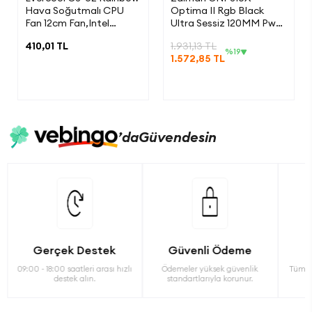
Hava Soğutmalı CPU
Optima II Rgb Black
Fan 12cm Fan,Intel
Ultra Sessiz 120MM Pwm
LGA1700/AMD AM5
Rgb LED
410,01 TL
1.931,13 TL
Fanlı Cpu Soğutucu
%19
1.572,85 TL
’da
Güvendesin
Gerçek Destek
Güvenli Ödeme
09:00 - 18:00 saatleri arası hızlı
Ödemeler yüksek güvenlik
Tüm ü
destek alın.
standartlarıyla korunur.