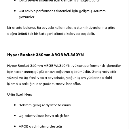
Orta seviye sistemler için dengeli sıvı soğutucular
Üst seviye performans sistemleri için gelişmiş 360mm
çözümler
bir arada bulunur. Bu sayede kullanıcılar, sistem ihtiyaçlarına göre
doğru ürünü tek bir kategori altında kolayca seçebilir.
Hyper Rocket 360mm ARGB WL360YN
Hyper Rocket 360mm ARGB WL360YN, yüksek performanslı işlemciler
için tasarlanmış güçlü bir sıvı soğutma çözümüdür. Geniş radyatör
yüzeyi ve üç fanlı yapısı sayesinde, yoğun işlem yüklerinde dahi
işlemci sıcaklığını dengede tutmayı hedefler.
Ürün özellikleri:
360mm geniş radyatör tasarımı
Üç adet yüksek hava akışlı fan
ARGB aydınlatma desteği