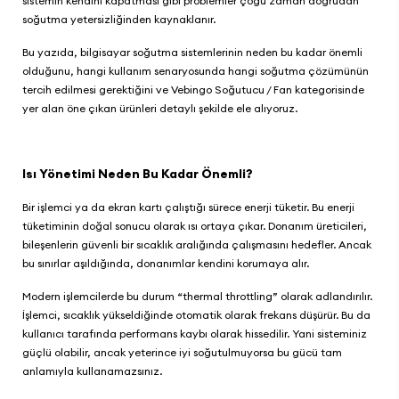
sistemin kendini kapatması gibi problemler çoğu zaman doğrudan
soğutma yetersizliğinden kaynaklanır.
Bu yazıda, bilgisayar soğutma sistemlerinin neden bu kadar önemli
olduğunu, hangi kullanım senaryosunda hangi soğutma çözümünün
tercih edilmesi gerektiğini ve
Vebingo Soğutucu / Fan
kategorisinde
yer alan öne çıkan ürünleri detaylı şekilde ele alıyoruz.
Isı Yönetimi Neden Bu Kadar Önemli?
Bir işlemci ya da ekran kartı çalıştığı sürece enerji tüketir. Bu enerji
tüketiminin doğal sonucu olarak ısı ortaya çıkar. Donanım üreticileri,
bileşenlerin güvenli bir sıcaklık aralığında çalışmasını hedefler. Ancak
bu sınırlar aşıldığında, donanımlar kendini korumaya alır.
Modern işlemcilerde bu durum “thermal throttling” olarak adlandırılır.
İşlemci, sıcaklık yükseldiğinde otomatik olarak frekans düşürür. Bu da
kullanıcı tarafında performans kaybı olarak hissedilir. Yani sisteminiz
güçlü olabilir, ancak yeterince iyi soğutulmuyorsa bu gücü tam
anlamıyla kullanamazsınız.