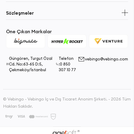
Sözleşmeler
Öne Çıkan Markalar
Güngören, Turgut Özal
Telefon
vebingo@vebingo.com
Cd. No:63-65 D:5,
:0 850
Çekmeköy/İstanbul
307 10 77
© Vebingo - Vebingo İç ve Dış Ticaret Anonim Şirketi. - 2026 Tüm
Hakları Saklıdır.