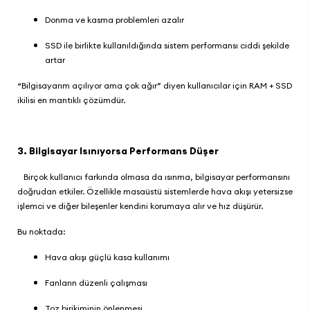
Donma ve kasma problemleri azalır
SSD ile birlikte kullanıldığında sistem performansı ciddi şekilde
artar
“Bilgisayarım açılıyor ama çok ağır” diyen kullanıcılar için RAM + SSD
ikilisi en mantıklı çözümdür.
3. Bilgisayar Isınıyorsa Performans Düşer
Birçok kullanıcı farkında olmasa da ısınma, bilgisayar performansını
doğrudan etkiler. Özellikle masaüstü sistemlerde hava akışı yetersizse
işlemci ve diğer bileşenler kendini korumaya alır ve hız düşürür.
Bu noktada:
Hava akışı güçlü kasa kullanımı
Fanların düzenli çalışması
Toz birikiminin önlenmesi