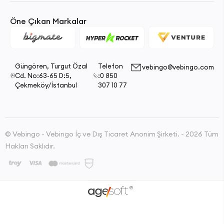
Öne Çıkan Markalar
Güngören, Turgut Özal
Telefon
vebingo@vebingo.com
Cd. No:63-65 D:5,
:0 850
Çekmeköy/İstanbul
307 10 77
© Vebingo - Vebingo İç ve Dış Ticaret Anonim Şirketi. - 2026 Tüm
Hakları Saklıdır.