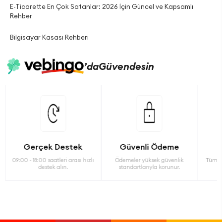
E-Ticarette En Çok Satanlar: 2026 İçin Güncel ve Kapsamlı
Rehber
Bilgisayar Kasası Rehberi
’da
Güvendesin
Gerçek Destek
Güvenli Ödeme
09:00 - 18:00 saatleri arası hızlı
Ödemeler yüksek güvenlik
Tüm ü
destek alın.
standartlarıyla korunur.