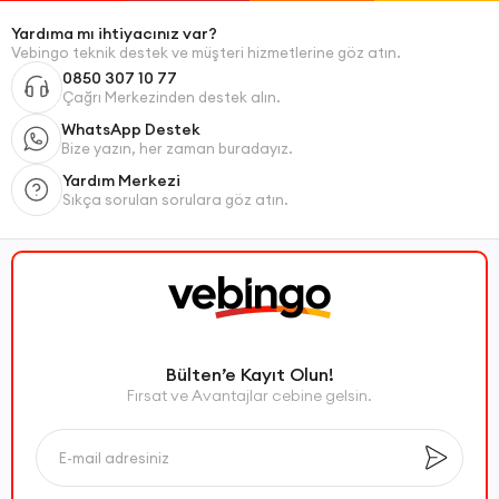
Yardıma mı ihtiyacınız var?
Vebingo teknik destek ve müşteri hizmetlerine göz atın.
0850 307 10 77
Çağrı Merkezinden destek alın.
WhatsApp Destek
Bize yazın, her zaman buradayız.
Yardım Merkezi
Sıkça sorulan sorulara göz atın.
Bülten’e Kayıt Olun!
Fırsat ve Avantajlar cebine gelsin.