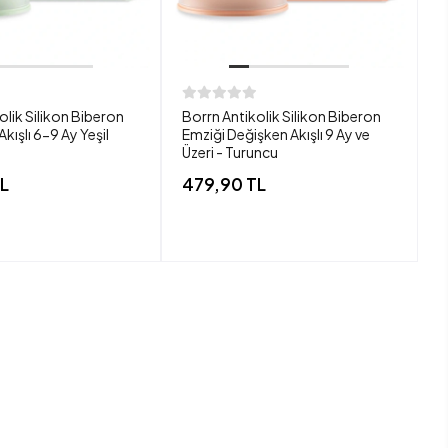
olik Silikon Biberon
Borrn Antikolik Silikon Biberon
B
 Akışlı 6-9 Ay Yeşil
Emziği Değişken Akışlı 9 Ay ve
E
Üzeri - Turuncu
0
L
479,90 TL