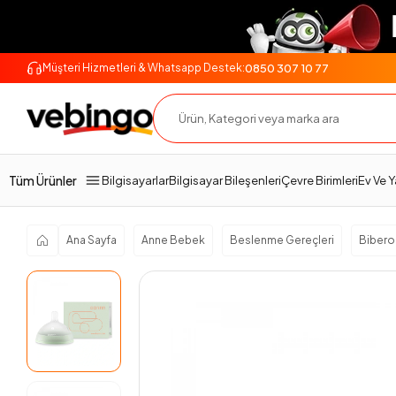
0850 307 10 77
Müşteri Hizmetleri & Whatsapp Destek:
Genel Bakış
Ürün Açıklaması
Teslimat Ve İade
Tüm Ürünler
Bilgisayarlar
Bilgisayar Bileşenleri
Çevre Birimleri
Ev Ve 
Ana Sayfa
Anne Bebek
Beslenme Gereçleri
Bibero