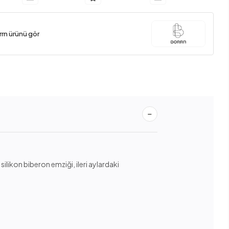
rrn ürünü gör
 silikon biberon emziği, ileri aylardaki