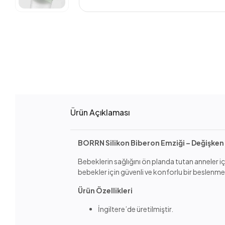
Ürün Açıklaması
BORRN Silikon Biberon Emziği – Değişken A
Bebeklerin sağlığını ön planda tutan anneler i
bebekler için güvenli ve konforlu bir beslenm
Ürün Özellikleri
İngiltere’de üretilmiştir.