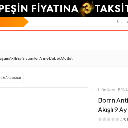
Ürün 
Ödeme Seçenekleri
Değerlendirmeler
Yaşam
Akıllı Ev Sistemleri
Anne Bebek
Outlet
n & Aksesuar
Ürün Kodu: BR
Borrn Anti
Akışlı 9 Ay
0/
0 