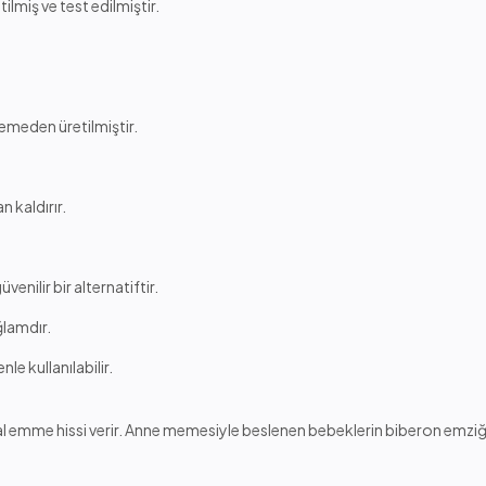
lmiş ve test edilmiştir.
zemeden üretilmiştir.
 kaldırır.
enilir bir alternatiftir.
ğlamdır.
e kullanılabilir.
 emme hissi verir. Anne memesiyle beslenen bebeklerin biberon emziğ