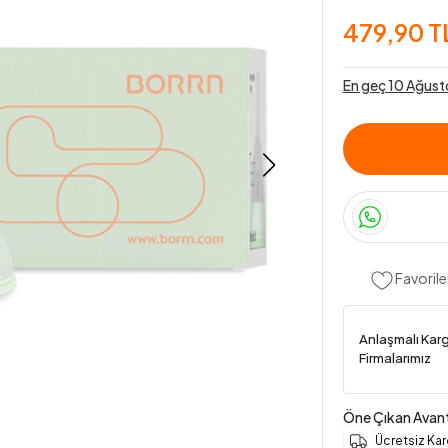
479,90 T
En geç 10 Ağust
Favorile
Anlaşmalı Kar
Firmalarımız
Öne Çıkan Avant
Ücretsiz Ka