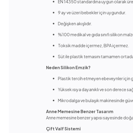
EN 14350 standardına uygun olarak üreti
9 ay ve üzeri bebekler için uygundur.
Değişken akışlıdır.
%100 medikal ve gıda sınıfı silikon mal
Toksik madde içermez, BPA içermez.
Süt ile plastik temasını tamamen ortadan
Neden Silikon Emzik?
Plastik tercih etmeyen ebeveynler için güv
Yüksek ısıya dayanıklı ve son derece sa
Mikrodalga ve bulaşık makinesinde güvenl
Anne Memesine Benzer Tasarım
Anne memesine benzer yapısı sayesinde doğal
Çift Valf Sistemi