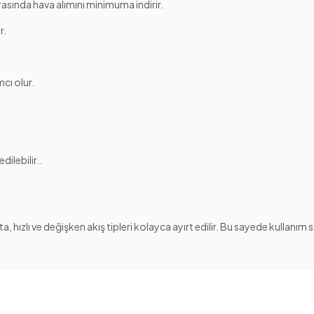
rasında hava alımını minimuma indirir.
r.
mcı olur.
dilebilir..
, hızlı ve değişken akış tipleri kolayca ayırt edilir. Bu sayede kullanım 