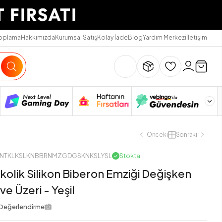
Toplama
Hakkımızda
Kurumsal Satış
Kolay İade
Blog
Yardım Merkezi
İletişim
Önceki
Sonraki
NANTKLKSLKNBBRNMZGDGSKNKSLYSL
Stokta
kolik Silikon Biberon Emziği Değişken
 ve Üzeri - Yeşil
Değerlendirme