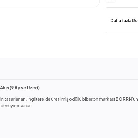
Daha fazla Bo
kış (9 Ay ve Üzeri)
çin tasarlanan, İngiltere’de üretilmiş ödüllü biberon markası
BORRN
’un
e deneyimi sunar.