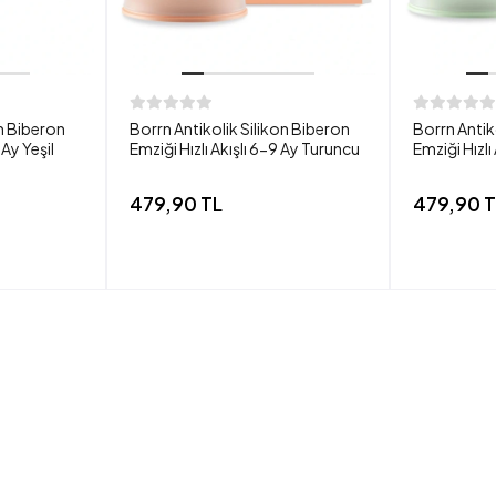
on Biberon
Borrn Antikolik Silikon Biberon
Borrn Antik
 Ay Yeşil
Emziği Hızlı Akışlı 6-9 Ay Turuncu
Emziği Hızlı
479,90 TL
479,90 T