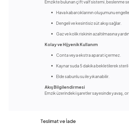
Emzikte bulunan çift valf sistemi, beslenme sı
Hava kabarcıklarının oluşumunu engelle
Dengeli ve kesintisiz süt akışı sağlar.
Gaz ve kolik riskinin azaltılmasına yardı
Kolay ve Hijyenik Kullanım
Conta veya ekstra aparat içermez.
Kaynar suda 5 dakika bekletilerek steril e
Elde sabunlu su ile yıkanabilir.
Akış Bilgilendirmesi
Emzik üzerindeki işaretler sayesinde yavaş, orta
Teslimat ve İade