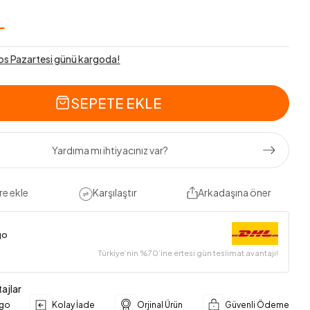
L
os Pazartesi günü kargoda!
SEPETE EKLE
Yardıma mı ihtiyacınız var?
re ekle
Karşılaştır
Arkadaşına öner
go
Türkiye’nin %70’ine ertesi gün teslimat avantajı!
ajlar
rgo
Kolay İade
Orjinal Ürün
Güvenli Ödeme