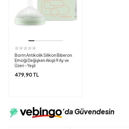
Borrn Antikolik Silikon Biberon
Emziği Değişken Akışlı 9 Ay ve
Üzeri - Yeşil
479,90 TL
’da
Güvendesin