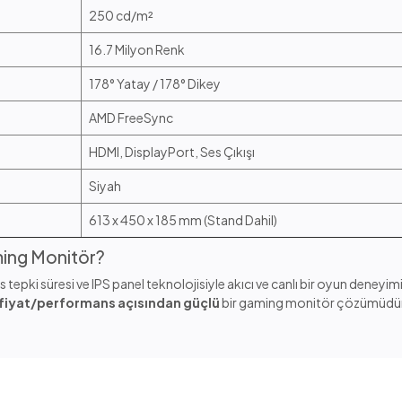
250 cd/m²
16.7 Milyon Renk
178° Yatay / 178° Dikey
AMD FreeSync
HDMI, DisplayPort, Ses Çıkışı
Siyah
613 x 450 x 185 mm (Stand Dahil)
ng Monitör?
s tepki süresi ve IPS panel teknolojisiyle akıcı ve canlı bir oyun deney
fiyat/performans açısından güçlü
bir gaming monitör çözümüdür