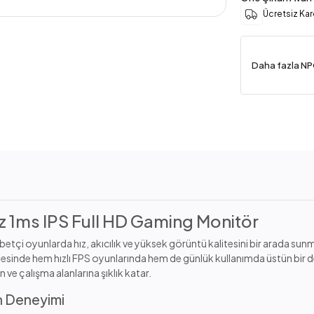
Ücretsiz Ka
Daha fazla NP
1ms IPS Full HD Gaming Monitör
abetçi oyunlarda hız, akıcılık ve yüksek görüntü kalitesini bir arada sun
yesinde hem hızlı FPS oyunlarında hem de günlük kullanımda üstün bir d
e çalışma alanlarına şıklık katar.
un Deneyimi