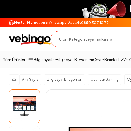
0850 307 10 77
Müşteri Hizmetleri & Whatsapp Destek:
Genel Bakış
Ürün Açıklaması
Teknik Özellikler
Tüm Ürünler
Bilgisayarlar
Bilgisayar Bileşenleri
Çevre Birimleri
Ev Ve 
Ana Sayfa
Bilgisayar Bileşenleri
Oyuncu/Gaming
O