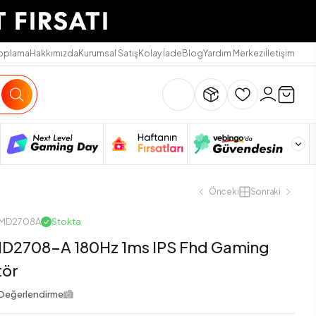
Toplama
Hakkımızda
Kurumsal Satış
Kolay İade
Blog
Yardım Merkezi
İletişim
Önceki
Sonraki
NMD2708A
Stokta
MD2708-A 180Hz 1ms IPS Fhd Gaming
tör
Değerlendirme