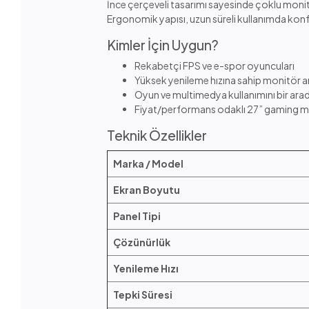
İnce çerçeveli tasarımı sayesinde çoklu monit
Ergonomik yapısı, uzun süreli kullanımda konf
Kimler İçin Uygun?
Rekabetçi FPS ve e-spor oyuncuları
Yüksek yenileme hızına sahip monitör a
Oyun ve multimedya kullanımını bir arada
Fiyat/performans odaklı 27” gaming m
Teknik Özellikler
Marka / Model
Ekran Boyutu
Panel Tipi
Çözünürlük
Yenileme Hızı
Tepki Süresi