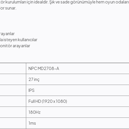
ör kurulumları için idealdir. Şık ve sade görünümüyle hem oyun odalar
or sunar.
rayanlar
 isteyen kullanıcılar
onitör arayanlar
NPC MD2708-A
27 inç
IPS
Full HD (1920 x 1080)
180Hz
1ms