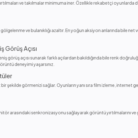
rtılmaları ve takılmalar minimuma iner. Özellikle rekabetçi oyunlarda d
k gölgelenme ve bulanıklığı azaltır. En yoğun aksiyon anlarında bile ne
iş Görüş Açısı
niş görüş açısı sunarak farklı açılardan bakıldığında bile renk doğrulu
görüntü deneyimi yaşarsınız.
tüler
ir şekilde görmenizi sağlar. Oyunların yanı sıra film izleme, internet gezi
onitör arasındaki senkronizasyonu sağlayarak görüntü yırtılmalarını ve ge