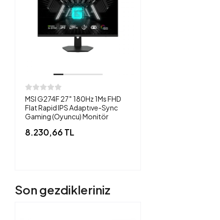
MSI G274F 27″ 180Hz 1Ms FHD
Flat Rapid IPS Adaptıve-Sync
Gaming (Oyuncu) Monitör
8.230,66 TL
Son gezdikleriniz