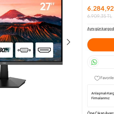
6.284,92
6.909,35 TL
Aynı gün kargod
Favorile
Anlaşmalı Kar
Firmalarımız
Öne Çıkan Avant