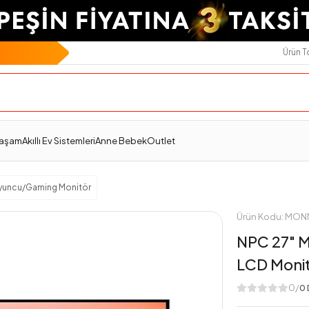
Ürün 
Teslimat Ve İade
Ödeme Seçenekleri
Değerlendirmeler
Yaşam
Akıllı Ev Sistemleri
Anne Bebek
Outlet
yuncu/Gaming Monitör
Ürün Kodu: MO
NPC 27" 
LCD Moni
0/
0 