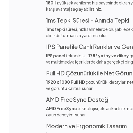
180Hz
yüksek yenileme hızı sayesinde ekran yı
karşı avantaj sağlayabilirsiniz.
1ms Tepki Süresi – Anında Tepki
1ms
tepki süresi, hızlı sahnelerde oluşabilece
elinizde tutmanıza yardımcı olur.
IPS Panel ile Canlı Renkler ve Gen
IPS panel
teknolojisi,
178° yatay ve dikey
ge
ve multimedya içeriklerde daha gerçekçi bir 
Full HD Çözünürlük ile Net Görün
1920 x 1080 Full HD
çözünürlük, detayları net b
ve görüntü kalitesi sunar.
AMD FreeSync Desteği
AMD FreeSync
teknolojisi, ekran kartı ile m
oyun deneyimi sunar.
Modern ve Ergonomik Tasarım