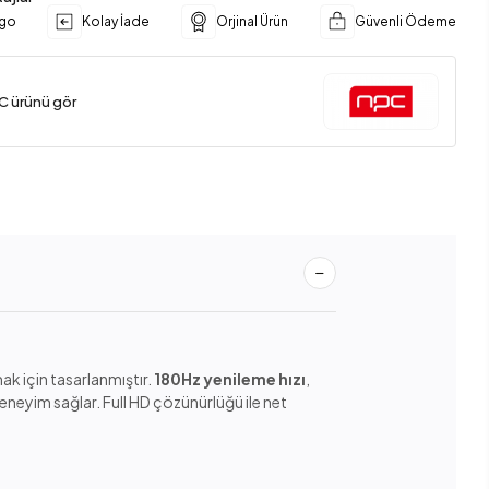
rgo
Kolay İade
Orjinal Ürün
Güvenli Ödeme
C ürünü gör
mak için tasarlanmıştır.
180Hz yenileme hızı
,
eneyim sağlar. Full HD çözünürlüğü ile net