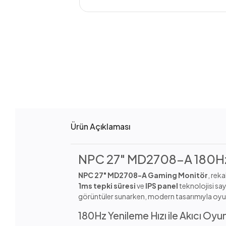
Ürün Açıklaması
NPC 27" MD2708-A 180Hz 
NPC 27" MD2708-A Gaming Monitör
, rek
1ms tepki süresi
ve
IPS panel
teknolojisi sa
görüntüler sunarken, modern tasarımıyla oyun v
180Hz Yenileme Hızı ile Akıcı Oy