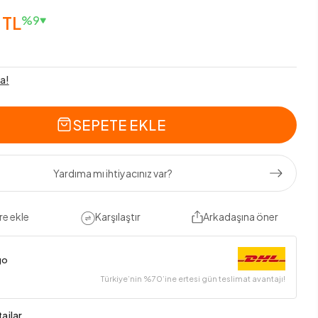
 TL
%9
a!
SEPETE EKLE
Yardıma mı ihtiyacınız var?
re ekle
Karşılaştır
Arkadaşına öner
go
Türkiye’nin %70’ine ertesi gün teslimat avantajı!
ajlar