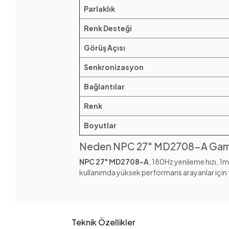
Parlaklık
Renk Desteği
Görüş Açısı
Senkronizasyon
Bağlantılar
Renk
Boyutlar
Neden NPC 27" MD2708-A Gami
NPC 27" MD2708-A
, 180Hz yenileme hızı, 1m
kullanımda yüksek performans arayanlar için
Teknik Özellikler