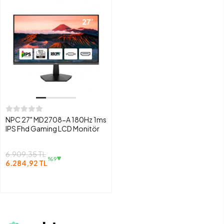
NPC 27" MD2708-A 180Hz 1ms
IPS Fhd Gaming LCD Monitör
6.909,35 TL
%9
6.284,92 TL