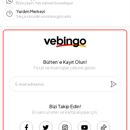
Bize yazın, her zaman buradayız.
Yardım Merkezi
Sıkça sorulan sorulara göz atın.
Bülten’e Kayıt Olun!
Fırsat ve Avantajlar cebine gelsin.
Bizi Takip Edin!
En yeni ürünler ve kampanyalar için,