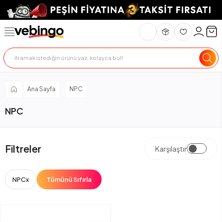
Ana Sayfa
NPC
NPC
Filtreler
Karşılaştır
NPC
x
Tümünü Sıfırla