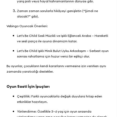
yarış pisti veya hayal kahramanlarının dünyası gibi.
Zaman zaman sorularla hikâyeyi genişletin (“Şimdi ne
olacak?” gibi).
Vebingo
Oyuncak Önerileri:
Let’s Be Child Sesli Müzikli ve Işıklı Eğlenceli Araba
– Hareketli
ve sesli parça ile oyuna dinamizm katar.
Let’s Be Child Işıklı Minik Bulut Uyku Arkadaşım
– Serbest oyun
sonrası rahatlama için huzur verici bir eşlikçi olur.
Bu oyunlar, çocukların kendi kararlarını vermesine izin verirken aynı
zamanda yaratıcılığı destekler.
Oyun Saati İçin İpuçları
Çeşitlilik: Farklı oyuncaklarla değişik duyulara hitap eden
etkinlikler hazırlayın.
Yönlendirme: Özellikle 3–6 yaş için oyun sırasında
yönlendirme yapın ama çocuğun karar vermesine de olanak