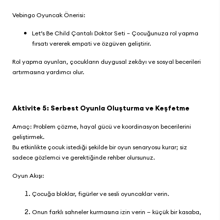
Vebingo
Oyuncak Önerisi:
Let’s Be Child Çantalı Doktor Seti
– Çocuğunuza rol yapma
fırsatı vererek empati ve özgüven geliştirir.
Rol yapma oyunları, çocukların duygusal zekâyı ve sosyal becerileri
artırmasına yardımcı olur.
Aktivite 5: Serbest Oyunla Oluşturma ve Keşfetme
Amaç: Problem çözme, hayal gücü ve koordinasyon becerilerini
geliştirmek.
Bu etkinlikte çocuk istediği şekilde bir oyun senaryosu kurar; siz
sadece gözlemci ve gerektiğinde rehber olursunuz.
Oyun Akışı:
Çocuğa bloklar, figürler ve sesli oyuncaklar verin.
Onun farklı sahneler kurmasına izin verin — küçük bir kasaba,