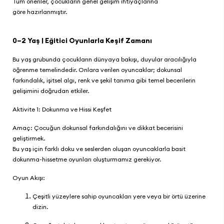
Tüm öneriler, çocukların genel gelişim ihtiyaçlarına
göre hazırlanmıştır.
0–2 Yaş | Eğitici Oyunlarla Keşif Zamanı
Bu yaş grubunda çocukların dünyaya bakışı, duyular aracılığıyla
öğrenme temelindedir. Onlara verilen oyuncaklar; dokunsal
farkındalık, işitsel algı, renk ve şekil tanıma gibi temel becerilerin
gelişimini doğrudan etkiler.
Aktivite 1: Dokunma ve Hissi Keşfet
Amaç: Çocuğun dokunsal farkındalığını ve dikkat becerisini
geliştirmek.
Bu yaş için farklı doku ve seslerden oluşan oyuncaklarla basit
dokunma-hissetme oyunları oluşturmamız gerekiyor.
Oyun Akışı:
Çeşitli yüzeylere sahip oyuncakları yere veya bir örtü üzerine
dizin.