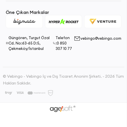
Öne Çıkan Markalar
Güngören, Turgut Özal
Telefon
vebingo@vebingo.com
Cd. No:63-65 D:5,
:0 850
Çekmeköy/İstanbul
307 10 77
© Vebingo - Vebingo İç ve Dış Ticaret Anonim Şirketi. - 2026 Tüm
Hakları Saklıdır.