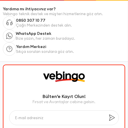
Yardıma mı ihtiyacınız var?
Vebingo teknik destek ve müşteri hizmetlerine göz atın.
0850 307 10 77
Çağrı Merkezinden destek alın.
WhatsApp Destek
Bize yazın, her zaman buradayız.
Yardım Merkezi
Sıkça sorulan sorulara göz atın.
Bülten’e Kayıt Olun!
Fırsat ve Avantajlar cebine gelsin.