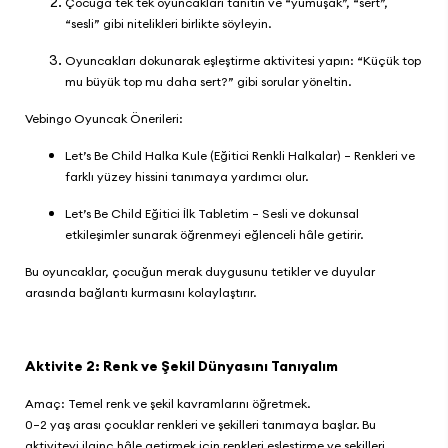
Çocuğa tek tek oyuncakları tanıtın ve “yumuşak”, “sert”,
“sesli” gibi nitelikleri birlikte söyleyin.
Oyuncakları dokunarak eşleştirme aktivitesi yapın: “Küçük top
mu büyük top mu daha sert?” gibi sorular yöneltin.
Vebingo
Oyuncak Önerileri:
Let’s Be Child Halka Kule (Eğitici Renkli Halkalar)
– Renkleri ve
farklı yüzey hissini tanımaya yardımcı olur.
Let’s Be Child Eğitici İlk Tabletim
– Sesli ve dokunsal
etkileşimler sunarak öğrenmeyi eğlenceli hâle getirir.
Bu oyuncaklar, çocuğun merak duygusunu tetikler ve duyular
arasında bağlantı kurmasını kolaylaştırır.
Aktivite 2: Renk ve Şekil Dünyasını Tanıyalım
Amaç: Temel renk ve şekil kavramlarını öğretmek.
0–2 yaş arası çocuklar renkleri ve şekilleri tanımaya başlar. Bu
aktiviteyi ilginç hâle getirmek için renkleri eşleştirme ve şekilleri