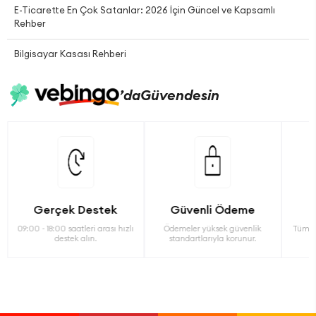
E-Ticarette En Çok Satanlar: 2026 İçin Güncel ve Kapsamlı
Rehber
Bilgisayar Kasası Rehberi
’da
Güvendesin
Gerçek Destek
Güvenli Ödeme
09:00 - 18:00 saatleri arası hızlı
Ödemeler yüksek güvenlik
Tüm ü
destek alın.
standartlarıyla korunur.