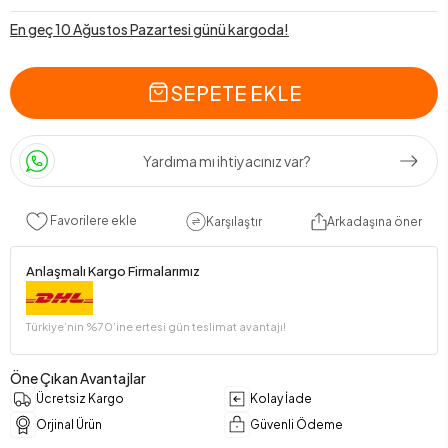
En geç 10 Ağustos Pazartesi günü kargoda!
SEPETE EKLE
Yardıma mı ihtiyacınız var?
Favorilere ekle
Karşılaştır
Arkadaşına öner
Anlaşmalı Kargo Firmalarımız
Türkiye’nin %70’ine ertesi gün teslimat avantajı!
Öne Çıkan Avantajlar
Ücretsiz Kargo
Kolay İade
Orjinal Ürün
Güvenli Ödeme