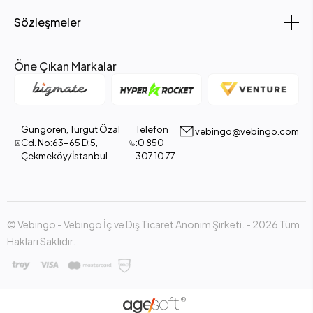
Sözleşmeler
Öne Çıkan Markalar
Güngören, Turgut Özal
Telefon
vebingo@vebingo.com
Cd. No:63-65 D:5,
:0 850
Çekmeköy/İstanbul
307 10 77
© Vebingo - Vebingo İç ve Dış Ticaret Anonim Şirketi. - 2026 Tüm
Hakları Saklıdır.