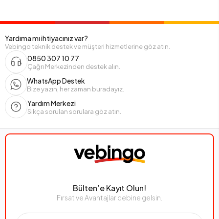
Yardıma mı ihtiyacınız var?
Vebingo teknik destek ve müşteri hizmetlerine göz atın.
0850 307 10 77
Çağrı Merkezinden destek alın.
WhatsApp Destek
Bize yazın, her zaman buradayız.
Yardım Merkezi
Sıkça sorulan sorulara göz atın.
Bülten’e Kayıt Olun!
Fırsat ve Avantajlar cebine gelsin.