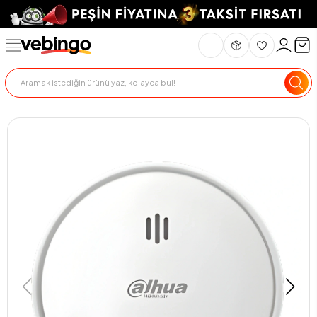
Genel Bakış
Ürün Açıklaması
Teknik Özellikler
Teslimat Ve İade