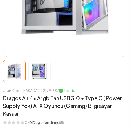
Ürün Kodu: KASADAIRID9991687
Stokta
Dragos Air 4x Argb Fan USB 3.0 + Type C ( Power
Supply Yok) ATX Oyuncu (Gaming) Bilgisayar
Kasası
0/
0 Değerlendirme