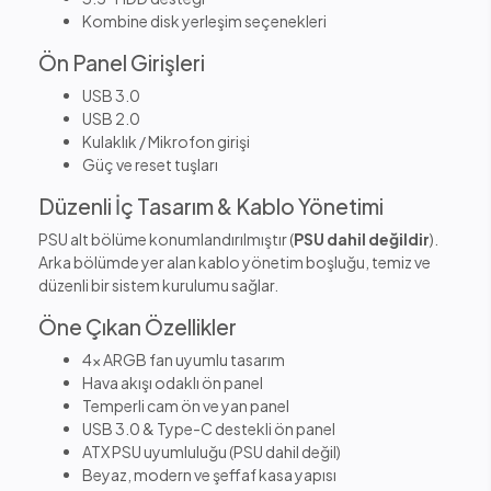
Kombine disk yerleşim seçenekleri
Ön Panel Girişleri
USB 3.0
USB 2.0
Kulaklık / Mikrofon girişi
Güç ve reset tuşları
Düzenli İç Tasarım & Kablo Yönetimi
PSU alt bölüme konumlandırılmıştır (
PSU dahil değildir
).
Arka bölümde yer alan kablo yönetim boşluğu, temiz ve
düzenli bir sistem kurulumu sağlar.
Öne Çıkan Özellikler
4x ARGB fan uyumlu tasarım
Hava akışı odaklı ön panel
Temperli cam ön ve yan panel
USB 3.0 & Type-C destekli ön panel
ATX PSU uyumluluğu (PSU dahil değil)
Beyaz, modern ve şeffaf kasa yapısı