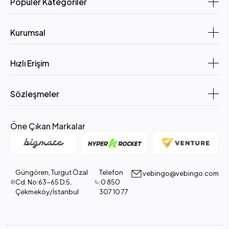
Popüler Kategoriler
Kurumsal
Hızlı Erişim
Sözleşmeler
Öne Çıkan Markalar
Güngören, Turgut Özal
Telefon
vebingo@vebingo.com
Cd. No:63-65 D:5,
:0 850
Çekmeköy/İstanbul
307 10 77