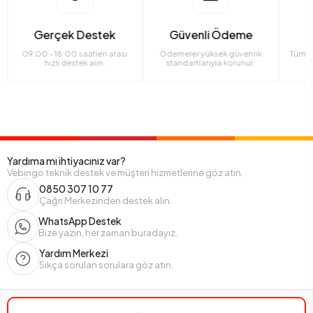
Gerçek Destek
Güvenli Ödeme
09:00 - 18:00 saatleri arası
Ödemeler yüksek güvenlik
Tüm ü
hızlı destek alın.
standartlarıyla korunur.
Yardıma mı ihtiyacınız var?
Vebingo teknik destek ve müşteri hizmetlerine göz atın.
0850 307 10 77
Çağrı Merkezinden destek alın.
WhatsApp Destek
Bize yazın, her zaman buradayız.
Yardım Merkezi
Sıkça sorulan sorulara göz atın.