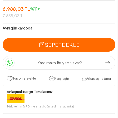
6.988,03 TL
%11
7.855,03 TL
Aynı gün kargoda!
SEPETE EKLE
Yardıma mı ihtiyacınız var?
Favorilere ekle
Karşılaştır
Arkadaşına öner
Anlaşmalı Kargo Firmalarımız
Türkiye’nin %70’ine ertesi gün teslimat avantajı!