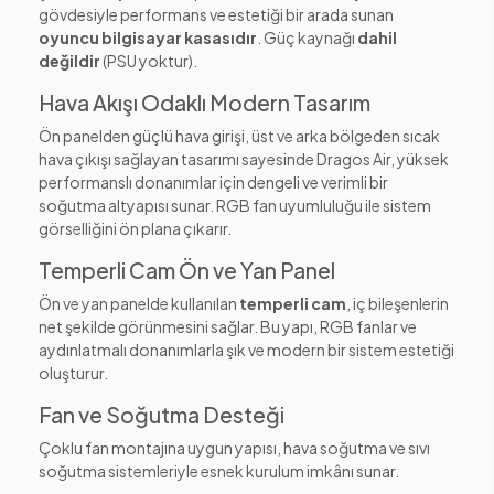
gövdesiyle performans ve estetiği bir arada sunan
oyuncu bilgisayar kasasıdır
. Güç kaynağı
dahil
değildir
(PSU yoktur).
Hava Akışı Odaklı Modern Tasarım
Ön panelden güçlü hava girişi, üst ve arka bölgeden sıcak
hava çıkışı sağlayan tasarımı sayesinde Dragos Air, yüksek
performanslı donanımlar için dengeli ve verimli bir
soğutma altyapısı sunar. RGB fan uyumluluğu ile sistem
görselliğini ön plana çıkarır.
Temperli Cam Ön ve Yan Panel
Ön ve yan panelde kullanılan
temperli cam
, iç bileşenlerin
net şekilde görünmesini sağlar. Bu yapı, RGB fanlar ve
aydınlatmalı donanımlarla şık ve modern bir sistem estetiği
oluşturur.
Fan ve Soğutma Desteği
Çoklu fan montajına uygun yapısı, hava soğutma ve sıvı
soğutma sistemleriyle esnek kurulum imkânı sunar.