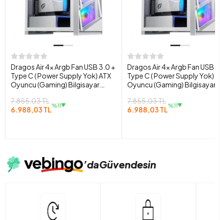
Dragos Air 4x Argb Fan USB 3.0 +
Dragos Air 4x Argb Fan USB 3
Type C ( Power Supply Yok) ATX
Type C ( Power Supply Yok) 
Oyuncu (Gaming) Bilgisayar
Oyuncu (Gaming) Bilgisayar
Kasası
Kasası
7.855,03 TL
7.855,03 TL
%11
%11
6.988,03 TL
6.988,03 TL
’da
Güvendesin