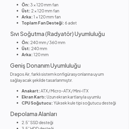
Ön:
3 × 120 mm fan
Üst:
2 × 120 mm fan
Arka:
1 × 120 mm fan
Toplam Fan Desteği:
6 adet
Sıvı Soğutma (Radyatör) Uyumluluğu
Ön:
240 mm / 360 mm
Üst:
240 mm
Arka:
120 mm
Geniş Donanım Uyumluluğu
Dragos Air, farklı sistem konfigürasyonlarına uyum
sağlayacak şekilde tasarlanmıştır.
Anakart:
ATX / Micro-ATX / Mini-ITX
Ekran Kartı:
Uzun ekran kartlarıyla uyumlu
CPU Soğutucu:
Yüksek kule tipi soğutucu desteği
Depolama Alanları
2.5” SSD desteği
3.5” HDD desteği