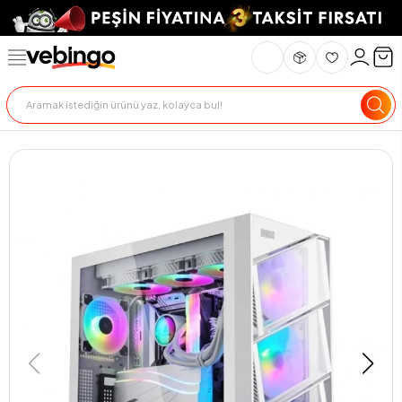
Genel Bakış
Ürün Açıklaması
Teslimat Ve İade
Ödeme Seçenekle