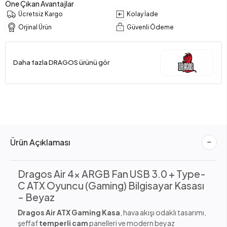
Öne Çıkan Avantajlar
Ücretsiz Kargo
Kolay İade
Orjinal Ürün
Güvenli Ödeme
Daha fazla DRAGOS ürünü gör
Ürün Açıklaması
Dragos Air 4x ARGB Fan USB 3.0 + Type-
C ATX Oyuncu (Gaming) Bilgisayar Kasası
– Beyaz
Dragos Air ATX Gaming Kasa
, hava akışı odaklı tasarımı,
şeffaf
temperli cam
panelleri ve modern beyaz