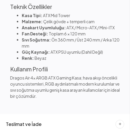
Teknik Özellikler
Kasa Tipi:
ATX Mid Tower
Malzeme:
Çelik gövde + temperli cam
Anakart Uyumluluğu:
ATX / Micro-ATX / Mini-ITX
Fan Desteği:
Toplam 6 × 120 mm
Sıvı Soğutma:
Ön 360 mm / Üst 240 mm / Arka 120
mm
Güç Kaynağı:
ATX PSU uyumlu (Dahil Değil)
Renk:
Beyaz
Kullanım Profili
Dragos Air 4x ARGB ATX Gaming Kasa; hava akışı öncelikli
oyuncu sistemleri, RGB aydınlatmalı modern kurulumlar ve
sıvı soğutma uyumlu geniş kasa arayan kullanıcılar için ideal
bir çözümdür.
Teslimat ve İade