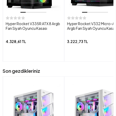
Hyper Rocket V335R ATX 8 Argb
Hyper Rocket V332 Micro-AT
Fan Siyah Oyuncu Kasası
Argb Fan Siyah Oyuncu Kasas
4.328,61 TL
3.222,73 TL
Son gezdikleriniz