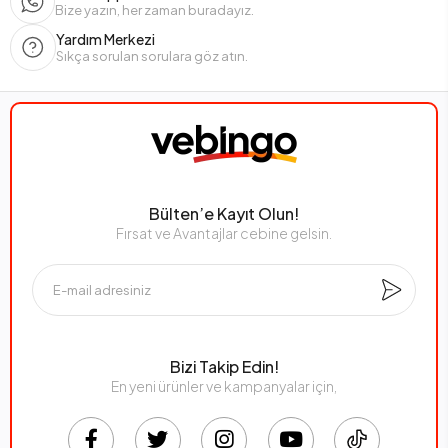
Bize yazın, her zaman buradayız.
Yardım Merkezi
Sıkça sorulan sorulara göz atın.
Bülten’e Kayıt Olun!
Fırsat ve Avantajlar cebine gelsin.
Bizi Takip Edin!
En yeni ürünler ve kampanyalar için,