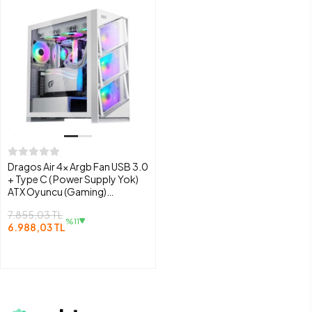
Dragos Air 4x Argb Fan USB 3.0
+ Type C ( Power Supply Yok)
ATX Oyuncu (Gaming)
Bilgisayar Kasası
7.855,03 TL
%11
6.988,03 TL