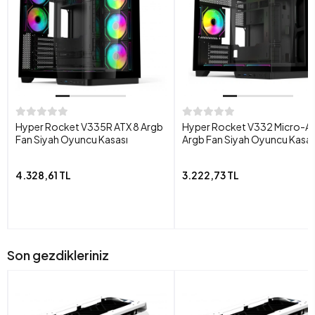
Hyper Rocket V335R ATX 8 Argb
Hyper Rocket V332 Micro-AT
Fan Siyah Oyuncu Kasası
Argb Fan Siyah Oyuncu Kasas
4.328,61 TL
3.222,73 TL
Son gezdikleriniz