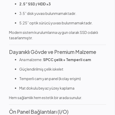
2.5” SSD / HDD ×3
3.5” disk yuvası bulunmamaktadır.
5.25” optik sürücü yuvası bulunmamaktadır.
Modern sistem kurulumlarına uygun olarak SSD odaklı
tasarlanmıştır.
Dayanıklı Gövde ve Premium Malzeme
Ana malzeme:
SPCC çelik + Temperli cam
Güçlendirilmiş çelik iskelet
Temperli cam yan panel (kolay erişim)
Mat dokulu beyaz yüzey kaplama
Hem sağlamlık hem estetik bir arada sunulur.
Ön Panel Bağlantıları (I/O)