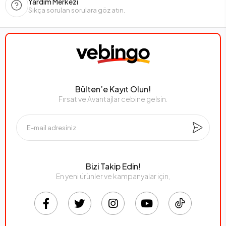
Yardım Merkezi
Sıkça sorulan sorulara göz atın.
Bülten’e Kayıt Olun!
Fırsat ve Avantajlar cebine gelsin.
Bizi Takip Edin!
En yeni ürünler ve kampanyalar için,