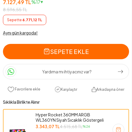
7.127,49 TL
%17
8.596,55 TL
Sepette
6.771,12 TL
Aynı gün kargoda!
SEPETE EKLE
Yardıma mı ihtiyacınız var?
Favorilere ekle
Karşılaştır
Arkadaşına öner
Sıklıkla Birlikte Alınır
Hyper Rocket 360MM ARGB
WL360YN Siyah Sıcaklık Göstergeli
İşlemci Sıvı Soğutucu
3.343,07 TL
4.515,68 TL
%26