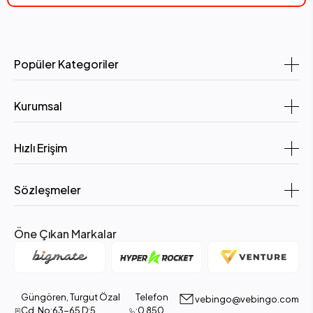
Popüler Kategoriler
Kurumsal
Hızlı Erişim
Sözleşmeler
Öne Çıkan Markalar
Güngören, Turgut Özal
Telefon
vebingo@vebingo.com
Cd. No:63-65 D:5,
:0 850