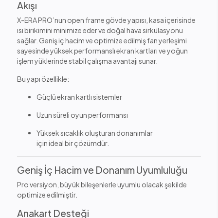
Akışı
X-ERA PRO’nun open frame gövde yapısı, kasa içerisinde
ısı birikimini minimize eder ve doğal hava sirkülasyonu
sağlar. Geniş iç hacim ve optimize edilmiş fan yerleşimi
sayesinde yüksek performanslı ekran kartları ve yoğun
işlem yüklerinde stabil çalışma avantajı sunar.
Bu yapı özellikle:
Güçlü ekran kartlı sistemler
Uzun süreli oyun performansı
Yüksek sıcaklık oluşturan donanımlar
için ideal bir çözümdür.
Geniş İç Hacim ve Donanım Uyumluluğu
Pro versiyon, büyük bileşenlerle uyumlu olacak şekilde
optimize edilmiştir.
Anakart Desteği