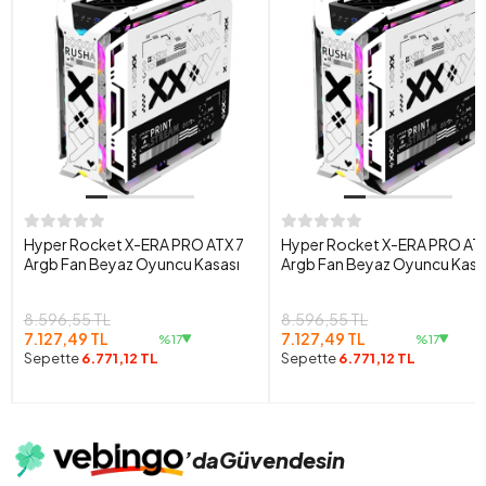
Hyper Rocket X-ERA PRO ATX 7
Hyper Rocket X-ERA PRO ATX
Argb Fan Beyaz Oyuncu Kasası
Argb Fan Beyaz Oyuncu Kasa
8.596,55 TL
8.596,55 TL
7.127,49 TL
7.127,49 TL
%17
%17
Sepette
6.771,12 TL
Sepette
6.771,12 TL
’da
Güvendesin