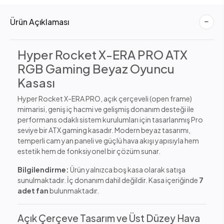
Ürün Açıklaması
Hyper Rocket X-ERA PRO ATX
RGB Gaming Beyaz Oyuncu
Kasası
Hyper Rocket X-ERA PRO, açık çerçeveli (open frame)
mimarisi, geniş iç hacmi ve gelişmiş donanım desteği ile
performans odaklı sistem kurulumları için tasarlanmış Pro
seviye bir ATX gaming kasadır. Modern beyaz tasarımı,
temperli cam yan paneli ve güçlü hava akışı yapısıyla hem
estetik hem de fonksiyonel bir çözüm sunar.
Bilgilendirme:
Ürün yalnızca boş kasa olarak satışa
sunulmaktadır. İç donanım dahil değildir. Kasa içeriğinde
7
adet fan
bulunmaktadır.
Açık Çerçeve Tasarım ve Üst Düzey Hava