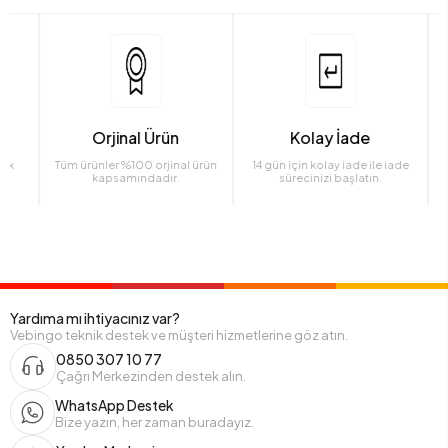
Orjinal Ürün
Kolay İade
Tüm ürünler %100 orjinal ürün
14 gün için kolay iade ile iade
Daha
kapsamındadır.
sürecinizi başlatın.
Yardıma mı ihtiyacınız var?
Vebingo teknik destek ve müşteri hizmetlerine göz atın.
0850 307 10 77
Çağrı Merkezinden destek alın.
WhatsApp Destek
Bize yazın, her zaman buradayız.