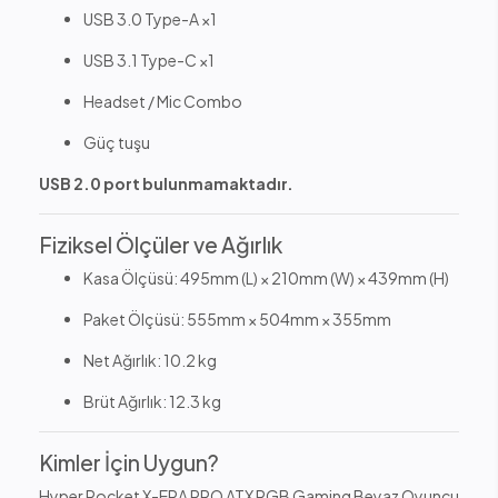
USB 3.0 Type-A ×1
USB 3.1 Type-C ×1
Headset / Mic Combo
Güç tuşu
USB 2.0 port bulunmamaktadır.
Fiziksel Ölçüler ve Ağırlık
Kasa Ölçüsü: 495mm (L) × 210mm (W) × 439mm (H)
Paket Ölçüsü: 555mm × 504mm × 355mm
Net Ağırlık: 10.2 kg
Brüt Ağırlık: 12.3 kg
Kimler İçin Uygun?
Hyper Rocket X-ERA PRO ATX RGB Gaming Beyaz Oyuncu