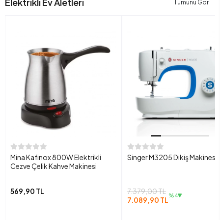
Elektrikli Ev Aletleri
Tümünü Gör
Mina Kafinox 800W Elektrikli
Singer M3205 Dikiş Makinesi
Cezve Çelik Kahve Makinesi
569,90 TL
7.379,00 TL
%4
7.089,90 TL