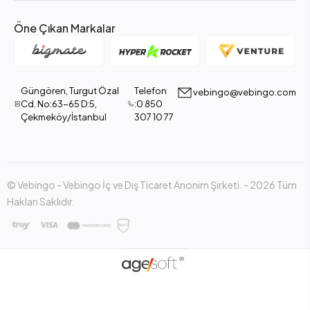
Öne Çıkan Markalar
Güngören, Turgut Özal
Telefon
vebingo@vebingo.com
Cd. No:63-65 D:5,
:0 850
Çekmeköy/İstanbul
307 10 77
© Vebingo - Vebingo İç ve Dış Ticaret Anonim Şirketi. - 2026 Tüm
Hakları Saklıdır.