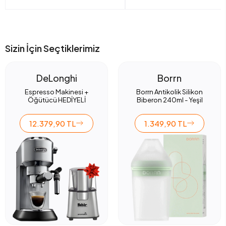
Sizin İçin Seçtiklerimiz
DeLonghi
Borrn
Espresso Makinesi +
Borrn Antikolik Silikon
Öğütücü HEDİYELİ
Biberon 240ml - Yeşil
12.379,90 TL
1.349,90 TL