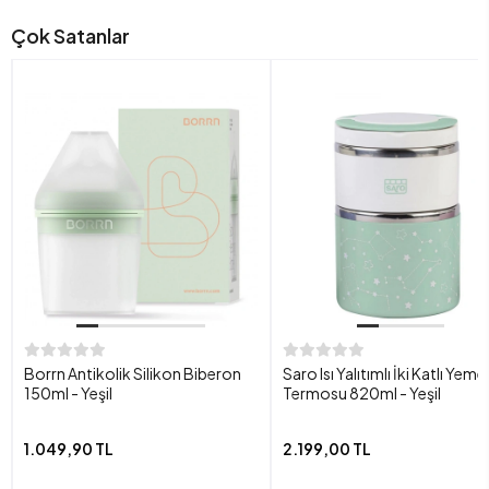
Çok Satanlar
Borrn Antikolik Silikon Biberon
Saro Isı Yalıtımlı İki Katlı Yeme
150ml - Yeşil
Termosu 820ml - Yeşil
1.049,90 TL
2.199,00 TL