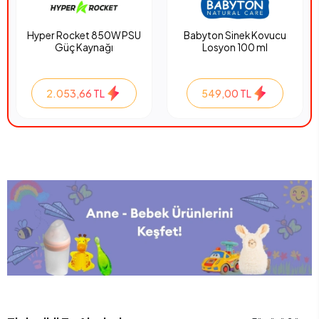
Hyper Rocket 850W PSU
Babyton Sinek Kovucu
Güç Kaynağı
Losyon 100 ml
2.053,66 TL
549,00 TL