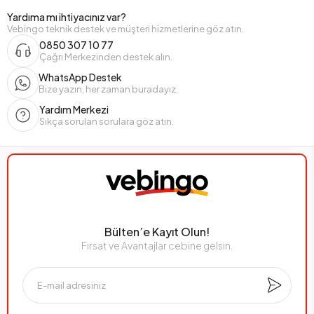
Yardıma mı ihtiyacınız var?
Vebingo teknik destek ve müşteri hizmetlerine göz atın.
0850 307 10 77
Çağrı Merkezinden destek alın.
WhatsApp Destek
Bize yazın, her zaman buradayız.
Yardım Merkezi
Sıkça sorulan sorulara göz atın.
Bülten’e Kayıt Olun!
Fırsat ve Avantajlar cebine gelsin.