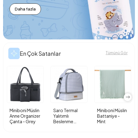
Daha fazla
En Çok Satanlar
Tümünü Gör
Miniboni Müslin
Saro Termal
Miniboni Müslin
Anne Organizer
Yalıtımlı
Battaniye -
Çanta - Grey
Beslenme
Mint
Çantası - Vichy