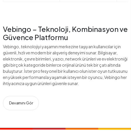
Vebingo – Teknoloji, Kombinasyon ve
Güvence Platformu
Vebingo, teknolojiyi yaşamın merkezine taşıyan kullanıcılar için
güvenli, hızlı ve modern bir alışveriş deneyimi sunar. Bilgisayar,
elektronik, çevre birimleri, yazıcı, network ürünleri ve ev elektroniği
gibi birçok kategoride binlerce orijinal ürünü tek bir çatı altında
buluşturur. İster profesyonel bir kullanıcı olun ister oyun tutkusunu
en yüksek performansla yaşamak isteyen bir oyuncu, Vebingo her
ihtiyacınıza uygun ürünleri güvenle sunar.
Devamını Gör