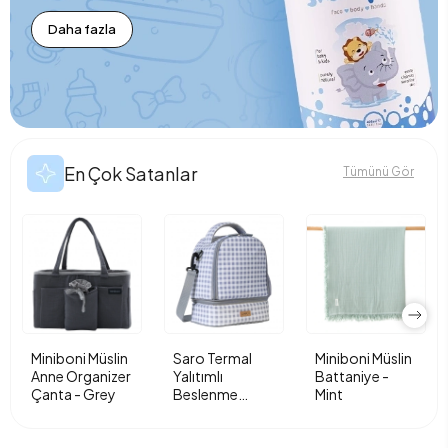
Daha fazla
En Çok Satanlar
Tümünü Gör
Miniboni Müslin
Saro Termal
Miniboni Müslin
Anne Organizer
Yalıtımlı
Battaniye -
Çanta - Grey
Beslenme
Mint
Çantası - Vichy