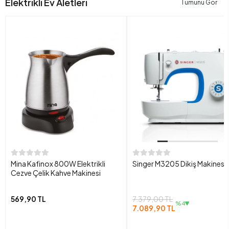
Elektrikli Ev Aletleri
Tümünü Gör
Mina Kafinox 800W Elektrikli
Singer M3205 Dikiş Makinesi
Cezve Çelik Kahve Makinesi
569,90 TL
7.379,00 TL
%4
7.089,90 TL