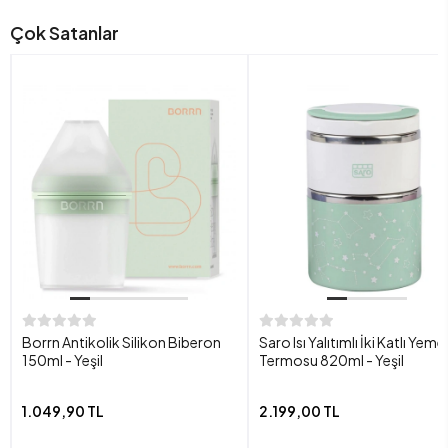
Çok Satanlar
Borrn Antikolik Silikon Biberon
Saro Isı Yalıtımlı İki Katlı Yeme
150ml - Yeşil
Termosu 820ml - Yeşil
1.049,90 TL
2.199,00 TL