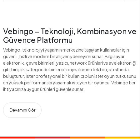
Vebingo – Teknoloji, Kombinasyon ve
Güvence Platformu
Vebingo, teknolojiyi yaşamın merkezine taşıyan kullanıcılar için
güvenli, hızlı ve modern bir alışveriş deneyimi sunar. Bilgisayar,
elektronik, çevre birimleri, yazıcı, network ürünleri ve ev elektroniği
gibi birçok kategoride binlerce orijinal ürünü tek bir çatı altında
buluşturur. İster profesyonel bir kullanıcı olun ister oyun tutkusunu
en yüksek performansla yaşamak isteyen bir oyuncu, Vebingo her
ihtiyacınıza uygun ürünleri güvenle sunar.
Devamını Gör