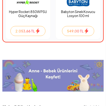
Hyper Rocket 850W PSU
Babyton Sinek Kovucu
Güç Kaynağı
Losyon 100 ml
2.053,66 TL
549,00 TL