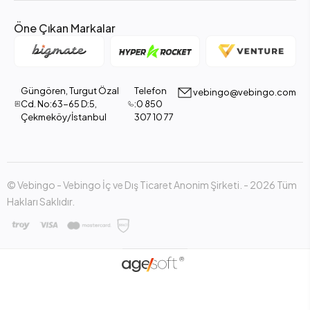
Öne Çıkan Markalar
Güngören, Turgut Özal
Telefon
vebingo@vebingo.com
Cd. No:63-65 D:5,
:0 850
Çekmeköy/İstanbul
307 10 77
© Vebingo - Vebingo İç ve Dış Ticaret Anonim Şirketi. - 2026 Tüm
Hakları Saklıdır.