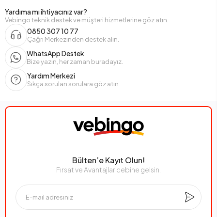
Yardıma mı ihtiyacınız var?
Vebingo teknik destek ve müşteri hizmetlerine göz atın.
0850 307 10 77
Çağrı Merkezinden destek alın.
WhatsApp Destek
Bize yazın, her zaman buradayız.
Yardım Merkezi
Sıkça sorulan sorulara göz atın.
Bülten’e Kayıt Olun!
Fırsat ve Avantajlar cebine gelsin.