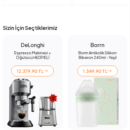
Sizin İçin Seçtiklerimiz
DeLonghi
Borrn
Espresso Makinesi +
Borrn Antikolik Silikon
Öğütücü HEDİYELİ
Biberon 240ml - Yeşil
12.379,90 TL
1.349,90 TL