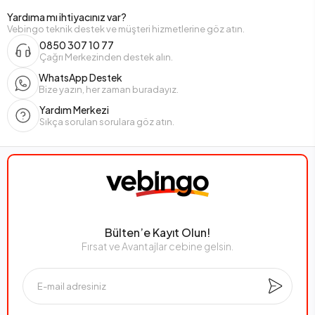
Yardıma mı ihtiyacınız var?
Vebingo teknik destek ve müşteri hizmetlerine göz atın.
0850 307 10 77
Çağrı Merkezinden destek alın.
WhatsApp Destek
Bize yazın, her zaman buradayız.
Yardım Merkezi
Sıkça sorulan sorulara göz atın.
Bülten’e Kayıt Olun!
Fırsat ve Avantajlar cebine gelsin.