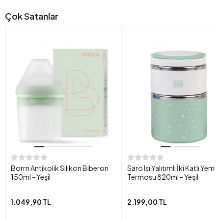
Çok Satanlar
Borrn Antikolik Silikon Biberon
Saro Isı Yalıtımlı İki Katlı Yeme
150ml - Yeşil
Termosu 820ml - Yeşil
1.049,90 TL
2.199,00 TL