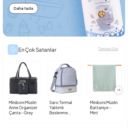
Daha fazla
En Çok Satanlar
Tümünü Gör
Miniboni Müslin
Saro Termal
Miniboni Müslin
Anne Organizer
Yalıtımlı
Battaniye -
Çanta - Grey
Beslenme
Mint
Çantası - Vichy