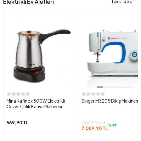
Elektrikli Ev Aletleri
Tümünü Gör
Mina Kafinox 800W Elektrikli
Singer M3205 Dikiş Makinesi
Cezve Çelik Kahve Makinesi
569,90 TL
7.379,00 TL
%4
7.089,90 TL