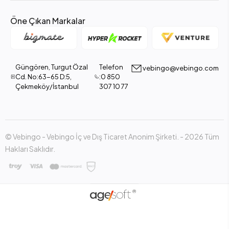
Öne Çıkan Markalar
Güngören, Turgut Özal
Telefon
vebingo@vebingo.com
Cd. No:63-65 D:5,
:0 850
Çekmeköy/İstanbul
307 10 77
© Vebingo - Vebingo İç ve Dış Ticaret Anonim Şirketi. - 2026 Tüm
Hakları Saklıdır.