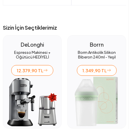
Sizin İçin Seçtiklerimiz
DeLonghi
Borrn
Espresso Makinesi +
Borrn Antikolik Silikon
Öğütücü HEDİYELİ
Biberon 240ml - Yeşil
12.379,90 TL
1.349,90 TL