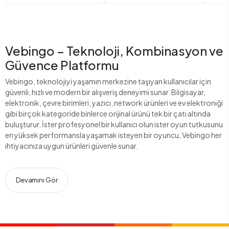
Vebingo – Teknoloji, Kombinasyon ve
Güvence Platformu
Vebingo, teknolojiyi yaşamın merkezine taşıyan kullanıcılar için
güvenli, hızlı ve modern bir alışveriş deneyimi sunar. Bilgisayar,
elektronik, çevre birimleri, yazıcı, network ürünleri ve ev elektroniği
gibi birçok kategoride binlerce orijinal ürünü tek bir çatı altında
buluşturur. İster profesyonel bir kullanıcı olun ister oyun tutkusunu
en yüksek performansla yaşamak isteyen bir oyuncu, Vebingo her
ihtiyacınıza uygun ürünleri güvenle sunar.
Devamını Gör