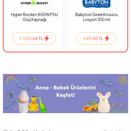
Hyper Rocket 850W PSU
Babyton Sinek Kovucu
Güç Kaynağı
Losyon 100 ml
2.053,66 TL
549,00 TL