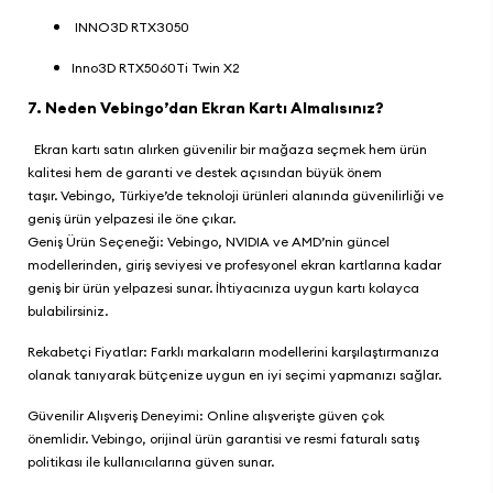
INNO3D RTX3050
Inno3D RTX5060Ti Twin X2
7. Neden Vebingo’dan Ekran Kartı Almalısınız?
Ekran kartı satın alırken güvenilir bir mağaza seçmek hem ürün
kalitesi hem de garanti ve destek açısından büyük önem
taşır.
Vebingo
, Türkiye’de teknoloji ürünleri alanında güvenilirliği ve
geniş ürün yelpazesi ile öne çıkar.
Geniş Ürün Seçeneği:
Vebingo
, NVIDIA ve AMD’nin güncel
modellerinden, giriş seviyesi ve profesyonel ekran kartlarına kadar
geniş bir ürün yelpazesi sunar. İhtiyacınıza uygun kartı kolayca
bulabilirsiniz.
Rekabetçi Fiyatlar: Farklı markaların modellerini karşılaştırmanıza
olanak tanıyarak bütçenize uygun en iyi seçimi yapmanızı sağlar.
Güvenilir Alışveriş Deneyimi: Online alışverişte güven çok
önemlidir.
Vebingo
, orijinal ürün garantisi ve resmi faturalı satış
politikası ile kullanıcılarına güven sunar.