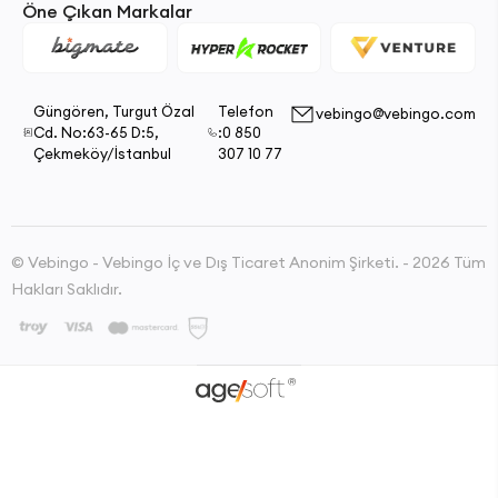
Öne Çıkan Markalar
Güngören, Turgut Özal
Telefon
vebingo@vebingo.com
Cd. No:63-65 D:5,
:0 850
Çekmeköy/İstanbul
307 10 77
© Vebingo - Vebingo İç ve Dış Ticaret Anonim Şirketi. - 2026 Tüm
Hakları Saklıdır.