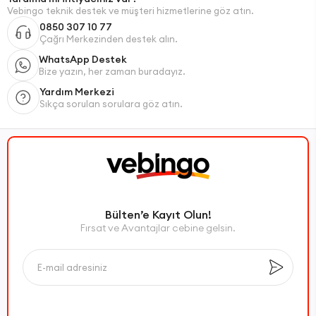
Vebingo teknik destek ve müşteri hizmetlerine göz atın.
0850 307 10 77
Çağrı Merkezinden destek alın.
WhatsApp Destek
Bize yazın, her zaman buradayız.
Yardım Merkezi
Sıkça sorulan sorulara göz atın.
Bülten’e Kayıt Olun!
Fırsat ve Avantajlar cebine gelsin.