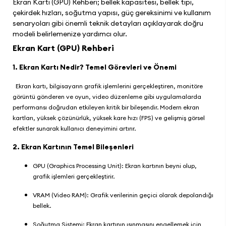
Ekran Kartı (GPU) Rehberi; bellek kapasitesi, bellek tipi,
çekirdek hızları, soğutma yapısı, güç gereksinimi ve kullanım
senaryoları gibi önemli teknik detayları açıklayarak doğru
modeli belirlemenize yardımcı olur.
Ekran Kart (GPU) Rehberi
1. Ekran Kartı Nedir? Temel Görevleri ve Önemi
Ekran kartı, bilgisayarın grafik işlemlerini gerçekleştiren, monitöre
görüntü gönderen ve oyun, video düzenleme gibi uygulamalarda
performansı doğrudan etkileyen kritik bir bileşendir. Modern ekran
kartları, yüksek çözünürlük, yüksek kare hızı (FPS) ve gelişmiş görsel
efektler sunarak kullanıcı deneyimini artırır.
2. Ekran Kartının Temel Bileşenleri
GPU (Graphics Processing Unit): Ekran kartının beyni olup,
grafik işlemleri gerçekleştirir.
VRAM (Video RAM): Grafik verilerinin geçici olarak depolandığı
bellek.
Soğutma Sistemi: Ekran kartının ısınmasını engellemek için