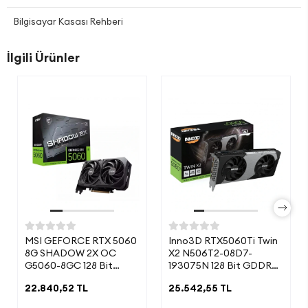
Bilgisayar Kasası Rehberi
İlgili Ürünler
MSI GEFORCE RTX 5060
Inno3D RTX5060Ti Twin
8G SHADOW 2X OC
X2 N506T2-08D7-
G5060-8GC 128 Bit
193075N 128 Bit GDDR7
GDDR7 8 GB Ekran Kartı
8 GB Ekran Kartı
22.840,52 TL
25.542,55 TL