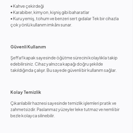
• Kahve çekirdeği
• Karabiber, kimyon, kişniş gibi baharatlar
• Kuru yemiş, tohum ve benzeri sert gıdalar Tek bir cihazla
çok yönlü kullanım imkânı sunar.
Güvenli Kullanım
Şeffaf kapak sayesinde öğütme sürecini kolaylıkla takip
edebilirsiniz. Cihaz yalnızca kapağı doğru şekilde
takıldığında çalışır. Bu sayede güvenli bir kullanım sağlar.
Kolay Temizlik
Çıkarılabilir haznesi sayesinde temizlik işlemleri pratik ve
zahmetsizdir. Paslanmaz yüzeyler leke tutmaz ve nemli bir
bezle kolayca silinebilir.