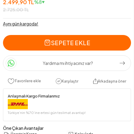
2.499,90 TL
%8
2.725,00 TL
Aynı gün kargoda!
SEPETE EKLE
Yardıma mı ihtiyacınız var?
Favorilere ekle
Karşılaştır
Arkadaşına öner
Anlaşmalı Kargo Firmalarımız
Türkiye’nin %70’ine ertesi gün teslimat avantajı!
Öne Çıkan Avantajlar