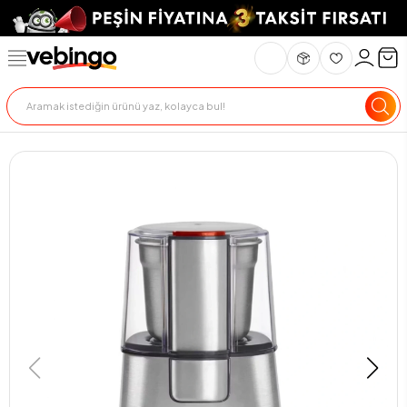
Genel Bakış
Ürün Açıklaması
Teknik Özellikler
Teslimat Ve İade