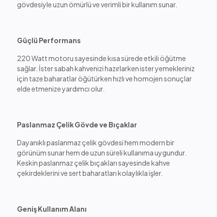
gövdesiyle uzun ömürlü ve verimli bir kullanım sunar.
Güçlü Performans
220 Watt motoru sayesinde kısa sürede etkili öğütme
sağlar. İster sabah kahvenizi hazırlarken ister yemekleriniz
için taze baharatlar öğütürken hızlı ve homojen sonuçlar
elde etmenize yardımcı olur.
Paslanmaz Çelik Gövde ve Bıçaklar
Dayanıklı paslanmaz çelik gövdesi hem modern bir
görünüm sunar hem de uzun süreli kullanıma uygundur.
Keskin paslanmaz çelik bıçakları sayesinde kahve
çekirdeklerini ve sert baharatları kolaylıkla işler.
Geniş Kullanım Alanı