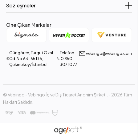
Sözleşmeler
Öne Çıkan Markalar
Güngören, Turgut Özal
Telefon
vebingo@vebingo.com
Cd. No:63-65 D:5,
:0 850
Çekmeköy/İstanbul
307 10 77
© Vebingo - Vebingo İç ve Dış Ticaret Anonim Şirketi. - 2026 Tüm
Hakları Saklıdır.