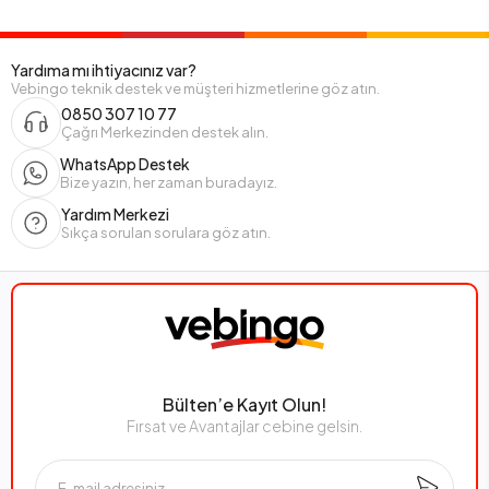
Yardıma mı ihtiyacınız var?
Vebingo teknik destek ve müşteri hizmetlerine göz atın.
0850 307 10 77
Çağrı Merkezinden destek alın.
WhatsApp Destek
Bize yazın, her zaman buradayız.
Yardım Merkezi
Sıkça sorulan sorulara göz atın.
Bülten’e Kayıt Olun!
Fırsat ve Avantajlar cebine gelsin.