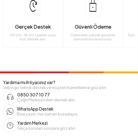
Gerçek Destek
Güvenli Ödeme
09:00 - 18:00 saatleri arası
Ödemeler yüksek güvenlik
Tüm ü
hızlı destek alın.
standartlarıyla korunur.
Yardıma mı ihtiyacınız var?
Vebingo teknik destek ve müşteri hizmetlerine göz atın.
0850 307 10 77
Çağrı Merkezinden destek alın.
WhatsApp Destek
Bize yazın, her zaman buradayız.
Yardım Merkezi
Sıkça sorulan sorulara göz atın.