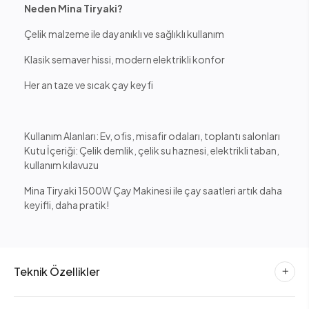
Neden Mina Tiryaki?
Çelik malzeme ile dayanıklı ve sağlıklı kullanım
Klasik semaver hissi, modern elektrikli konfor
Her an taze ve sıcak çay keyfi
Kullanım Alanları: Ev, ofis, misafir odaları, toplantı salonları
Kutu İçeriği: Çelik demlik, çelik su haznesi, elektrikli taban,
kullanım kılavuzu
Mina Tiryaki 1500W Çay Makinesi ile çay saatleri artık daha
keyifli, daha pratik!
Teknik Özellikler