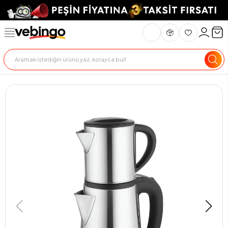
Genel Bakış
Ürün Açıklaması
Teknik Özellikler
Teslimat Ve İade