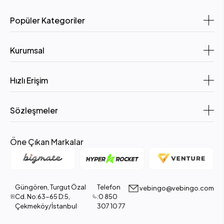
Popüler Kategoriler
Kurumsal
Hızlı Erişim
Sözleşmeler
Öne Çıkan Markalar
Güngören, Turgut Özal
Telefon
vebingo@vebingo.com
Cd. No:63-65 D:5,
:0 850
Çekmeköy/İstanbul
307 10 77