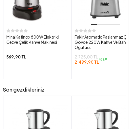
Mina Kafinox 800W Elektrikli
Fakir Aromatic Paslanmaz Çe
Cezve Çelik Kahve Makinesi
Gövde 220W Kahve Ve Baha
Öğütücü
569,90 TL
2.725,00 TL
%8
2.499,90 TL
Son gezdikleriniz