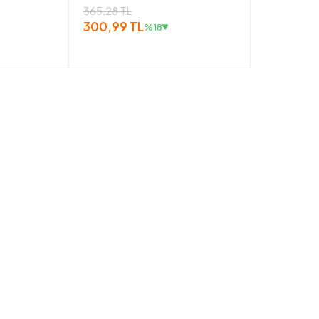
365,28 TL
300,99 TL
%18