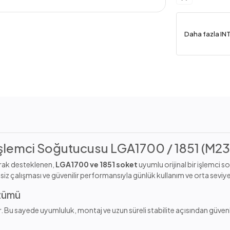
Daha fazla IN
l İşlemci Soğutucusu LGA1700 / 1851 (M
larak desteklenen,
LGA1700 ve 1851 soket
uyumlu orijinal bir işlemci
iz çalışması ve güvenilir performansıyla günlük kullanım ve orta seviye
özümü
r. Bu sayede uyumluluk, montaj ve uzun süreli stabilite açısından güvenli