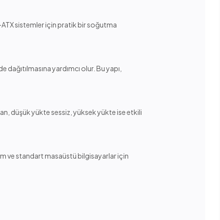
o-ATX sistemler için pratik bir soğutma
mde dağıtılmasına yardımcı olur. Bu yapı,
fan, düşük yükte sessiz, yüksek yükte ise etkili
nım ve standart masaüstü bilgisayarlar için