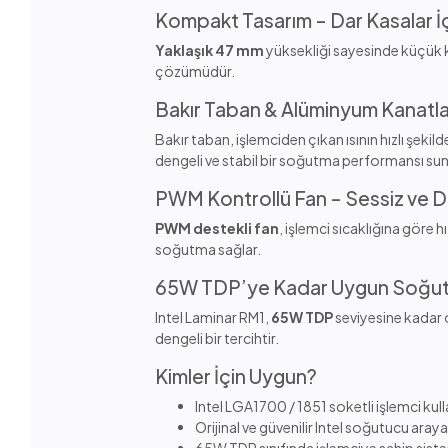
Kompakt Tasarım – Dar Kasalar İç
Yaklaşık 47 mm
yüksekliği sayesinde küçük ka
çözümüdür.
Bakır Taban & Alüminyum Kanatla
Bakır taban, işlemciden çıkan ısının hızlı şeki
dengeli ve stabil bir soğutma performansı sun
PWM Kontrollü Fan – Sessiz ve D
PWM destekli fan
, işlemci sıcaklığına göre 
soğutma sağlar.
65W TDP’ye Kadar Uygun Soğu
Intel Laminar RM1,
65W TDP
seviyesine kadar o
dengeli bir tercihtir.
Kimler İçin Uygun?
Intel LGA1700 / 1851 soketli işlemci kul
Orijinal ve güvenilir Intel soğutucu araya