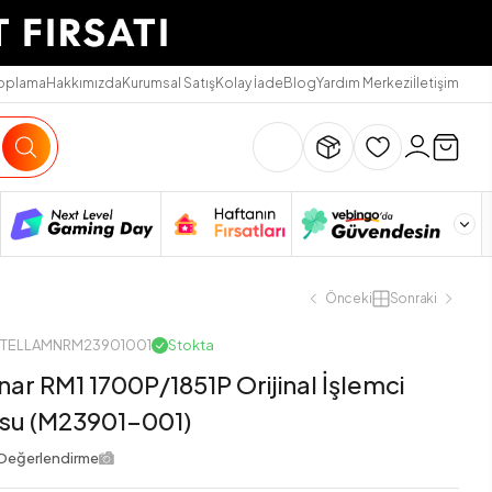
Toplama
Hakkımızda
Kurumsal Satış
Kolay İade
Blog
Yardım Merkezi
İletişim
Önceki
Sonraki
INTELLAMNRM23901001
Stokta
nar RM1 1700P/1851P Orijinal İşlemci
su (M23901-001)
Değerlendirme