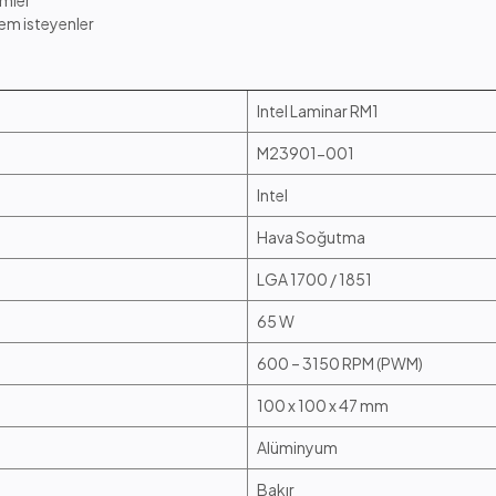
emler
em isteyenler
Intel Laminar RM1
M23901-001
Intel
Hava Soğutma
LGA 1700 / 1851
65 W
600 – 3150 RPM (PWM)
100 x 100 x 47 mm
Alüminyum
Bakır