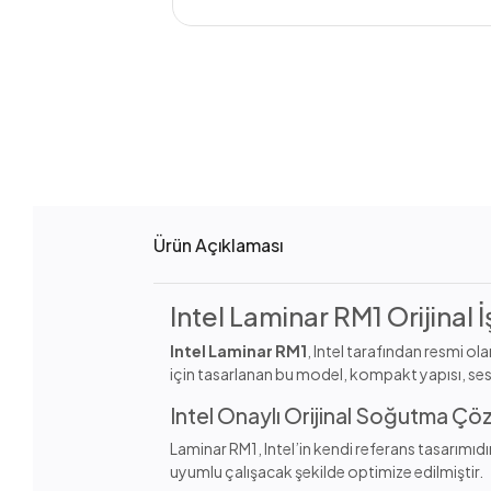
Ürün Açıklaması
Intel Laminar RM1 Orijina
Intel Laminar RM1
, Intel tarafından resmi o
için tasarlanan bu model, kompakt yapısı, sess
Intel Onaylı Orijinal Soğutma Ç
Laminar RM1, Intel’in kendi referans tasarımıdı
uyumlu çalışacak şekilde optimize edilmiştir.