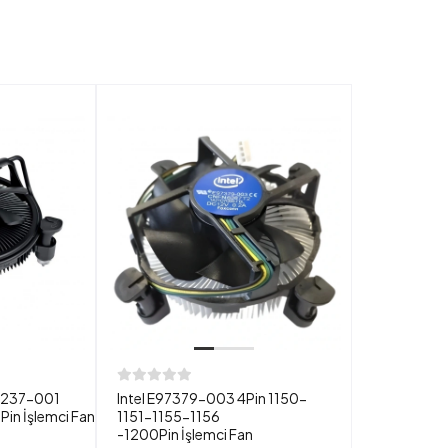
K69237-001
Intel E97379-003 4Pin 1150-
in İşlemci Fan
1151-1155-1156
-1200Pin İşlemci Fan