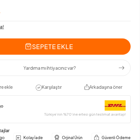
L
a!
SEPETE EKLE
Yardıma mı ihtiyacınız var?
re ekle
Karşılaştır
Arkadaşına öner
go
Türkiye’nin %70’ine ertesi gün teslimat avantajı!
ajlar
rgo
Kolay İade
Orjinal Ürün
Güvenli Ödeme