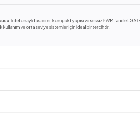
ucusu
, Intel onaylı tasarımı, kompakt yapısı ve sessiz PWM fanı ile LGA
llanım ve orta seviye sistemler için ideal bir tercihtir.