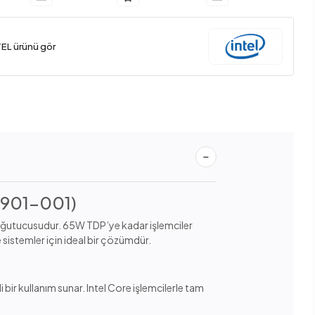
TEL ürünü gör
23901-001)
 soğutucusudur. 65W TDP’ye kadar işlemciler
 sistemler için ideal bir çözümdür.
 bir kullanım sunar. Intel Core işlemcilerle tam