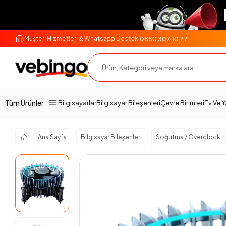
0850 307 10 77
Müşteri Hizmetleri & Whatsapp Destek:
Genel Bakış
Ürün Açıklaması
Teknik Özellikler
Tüm Ürünler
Bilgisayarlar
Bilgisayar Bileşenleri
Çevre Birimleri
Ev Ve 
Ana Sayfa
Bilgisayar Bileşenleri
Soğutma / Overclock