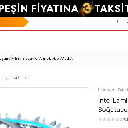
Ürün 
Teslimat Ve İade
Ödeme Seçenekleri
Değerlendirmeler
Yaşam
Akıllı Ev Sistemleri
Anne Bebek
Outlet
İşlemci Fanları
Ürün Kodu: FAN
Intel Lami
Soğutucu
0/
0 