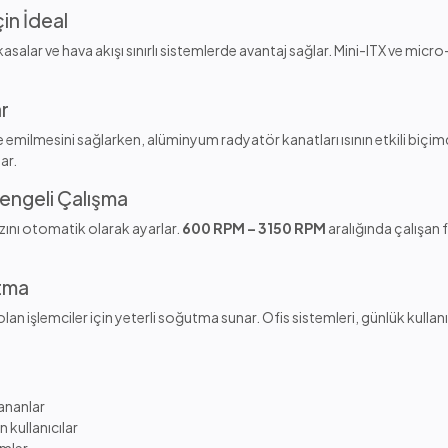
in İdeal
salar ve hava akışı sınırlı sistemlerde avantaj sağlar. Mini-ITX ve micr
r
lde emilmesini sağlarken, alüminyum radyatör kanatları ısının etkili biçi
ar.
engeli Çalışma
hızını otomatik olarak ayarlar.
600 RPM – 3150 RPM
aralığında çalışan 
tma
lan işlemciler için yeterli soğutma sunar. Ofis sistemleri, günlük kulla
lananlar
n kullanıcılar