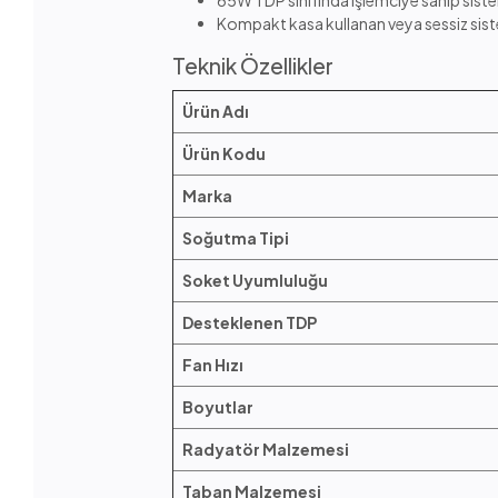
65W TDP sınıfında işlemciye sahip sist
Kompakt kasa kullanan veya sessiz sist
Teknik Özellikler
Ürün Adı
Ürün Kodu
Marka
Soğutma Tipi
Soket Uyumluluğu
Desteklenen TDP
Fan Hızı
Boyutlar
Radyatör Malzemesi
Taban Malzemesi