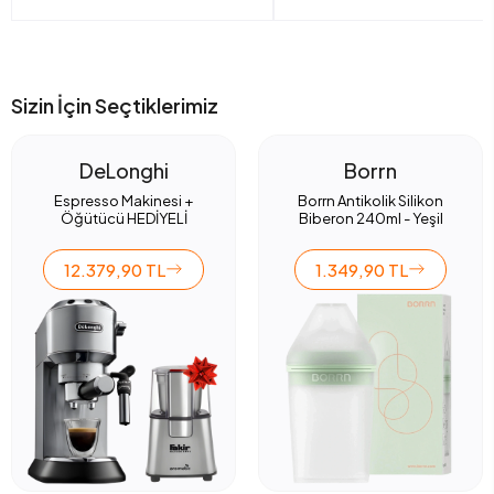
Sizin İçin Seçtiklerimiz
DeLonghi
Borrn
Espresso Makinesi +
Borrn Antikolik Silikon
Öğütücü HEDİYELİ
Biberon 240ml - Yeşil
12.379,90 TL
1.349,90 TL