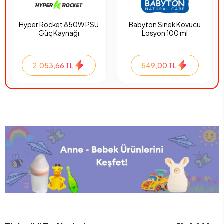
Hyper Rocket 850W PSU
Babyton Sinek Kovucu
Güç Kaynağı
Losyon 100 ml
2.053,66 TL
549,00 TL