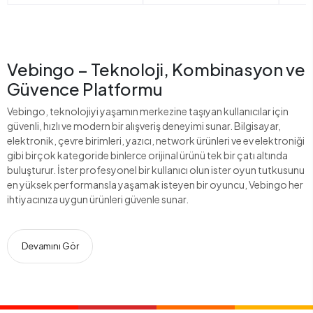
Vebingo – Teknoloji, Kombinasyon ve
Güvence Platformu
Vebingo, teknolojiyi yaşamın merkezine taşıyan kullanıcılar için
güvenli, hızlı ve modern bir alışveriş deneyimi sunar. Bilgisayar,
elektronik, çevre birimleri, yazıcı, network ürünleri ve ev elektroniği
gibi birçok kategoride binlerce orijinal ürünü tek bir çatı altında
buluşturur. İster profesyonel bir kullanıcı olun ister oyun tutkusunu
en yüksek performansla yaşamak isteyen bir oyuncu, Vebingo her
ihtiyacınıza uygun ürünleri güvenle sunar.
Devamını Gör