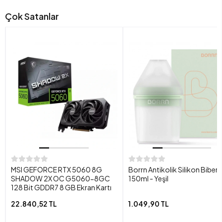
Çok Satanlar
MSI GEFORCE RTX 5060 8G
Borrn Antikolik Silikon Biber
SHADOW 2X OC G5060-8GC
150ml - Yeşil
128 Bit GDDR7 8 GB Ekran Kartı
22.840,52 TL
1.049,90 TL