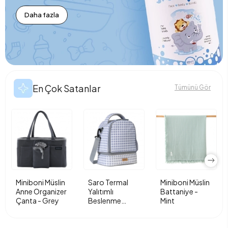
Daha fazla
En Çok Satanlar
Tümünü Gör
Miniboni Müslin
Saro Termal
Miniboni Müslin
Anne Organizer
Yalıtımlı
Battaniye -
Çanta - Grey
Beslenme
Mint
Çantası - Vichy