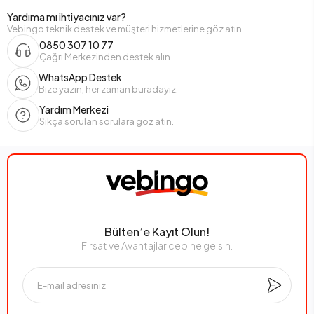
Yardıma mı ihtiyacınız var?
Vebingo teknik destek ve müşteri hizmetlerine göz atın.
0850 307 10 77
Çağrı Merkezinden destek alın.
WhatsApp Destek
Bize yazın, her zaman buradayız.
Yardım Merkezi
Sıkça sorulan sorulara göz atın.
Bülten’e Kayıt Olun!
Fırsat ve Avantajlar cebine gelsin.