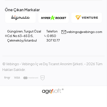
Öne Çıkan Markalar
Güngören, Turgut Özal
Telefon
vebingo@vebingo.com
Cd. No:63-65 D:5,
:0 850
Çekmeköy/İstanbul
307 10 77
© Vebingo - Vebingo İç ve Dış Ticaret Anonim Şirketi. - 2026 Tüm
Hakları Saklıdır.