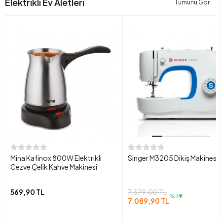
Elektrikli Ev Aletleri
Tümünü Gör
Mina Kafinox 800W Elektrikli
Singer M3205 Dikiş Makinesi
Cezve Çelik Kahve Makinesi
569,90 TL
7.379,00 TL
%4
7.089,90 TL