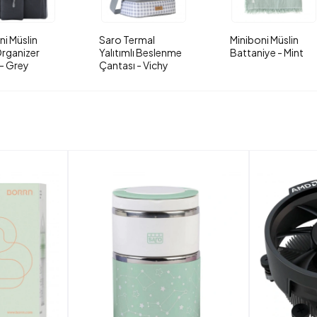
ni Müslin
Saro Termal
Miniboni Müslin
rganizer
Yalıtımlı Beslenme
Battaniye - Mint
- Grey
Çantası - Vichy