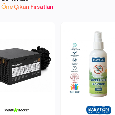
Öne Çıkan Fırsatları
cket 850W PSU Güç Kaynağı
2.053,66 TL