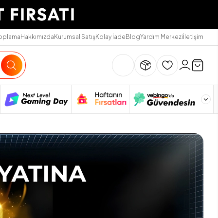
Toplama
Hakkımızda
Kurumsal Satış
Kolay İade
Blog
Yardım Merkezi
İletişim