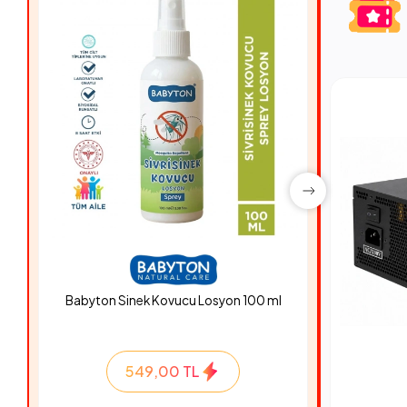
Babyton Sinek Kovucu Losyon 100 ml
Hyper Ro
549,00 TL