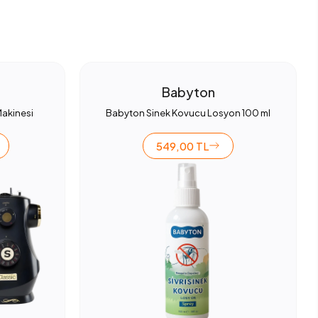
Babyton
Makinesi
Babyton Sinek Kovucu Losyon 100 ml
549,00 TL