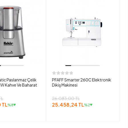
tic Paslanmaz Çelik
PFAFF Smarter 260C Elektronik
W Kahve Ve Baharat
Dikiş Makinesi
TL
26.083,00 TL
 TL
25.458,24 TL
%8
%2