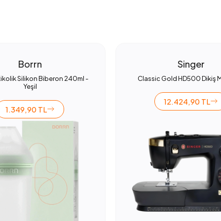
Borrn
Singer
ikolik Silikon Biberon 240ml -
Classic Gold HD500 Dikiş 
Yeşil
12.424,90 TL
1.349,90 TL