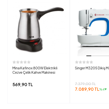
Mina Kafinox 800W Elektrikli
Singer M3205 Dikiş M
Cezve Çelik Kahve Makinesi
7.379,00 TL
569,90 TL
7.089,90 TL
%4