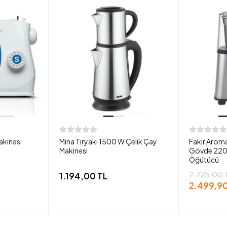
akinesi
Mina Tiryaki 1500 W Çelik Çay
Fakir Aroma
Makinesi
Gövde 220
Öğütücü
2.725,00 
1.194,00 TL
2.499,90