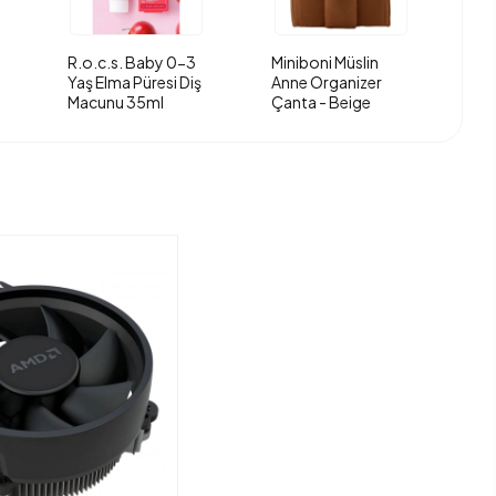
R.o.c.s. Baby 0-3
Miniboni Müslin
Yaş Elma Püresi Diş
Anne Organizer
Macunu 35ml
Çanta - Beige