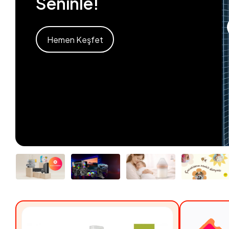
Seninle!
Hemen Keşfet