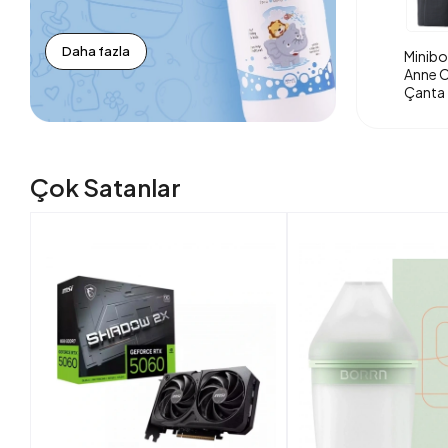
Daha fazla
Minibo
Anne O
Çanta 
Çok Satanlar