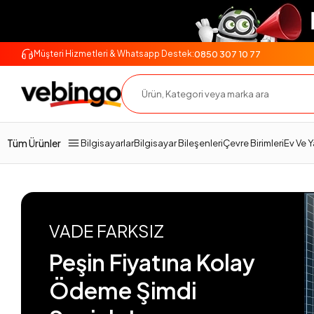
0850 307 10 77
Müşteri Hizmetleri & Whatsapp Destek:
Tüm Ürünler
Bilgisayarlar
Bilgisayar Bileşenleri
Çevre Birimleri
Ev Ve 
VADE FARKSIZ
Peşin Fiyatına Kolay
Ödeme Şimdi