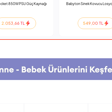
ocket 850W PSU Güç Kaynağı
Babyton Sinek Kovucu Losyo
2.053,66 TL
549,00 TL