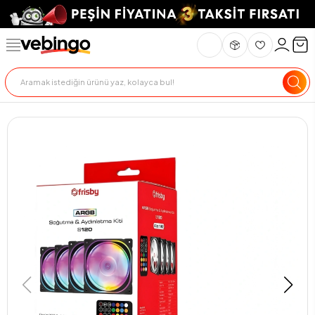
Genel Bakış
Ürün Açıklaması
Teslimat Ve İade
Ödeme Seçenekle