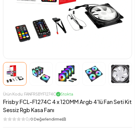
Ürün Kodu: FANFRSBYF1274C
Stokta
Frisby FCL-F1274C 4 x 120MM Argb 4'lü Fan Seti Kit
Sessiz Rgb Kasa Fanı
0/
0 Değerlendirme