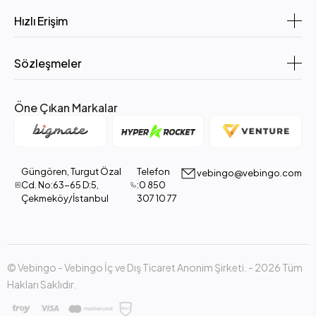
Hızlı Erişim
Sözleşmeler
Öne Çıkan Markalar
Güngören, Turgut Özal
Telefon
vebingo@vebingo.com
Cd. No:63-65 D:5,
:0 850
Çekmeköy/İstanbul
307 10 77
© Vebingo - Vebingo İç ve Dış Ticaret Anonim Şirketi. - 2026 Tüm
Hakları Saklıdır.