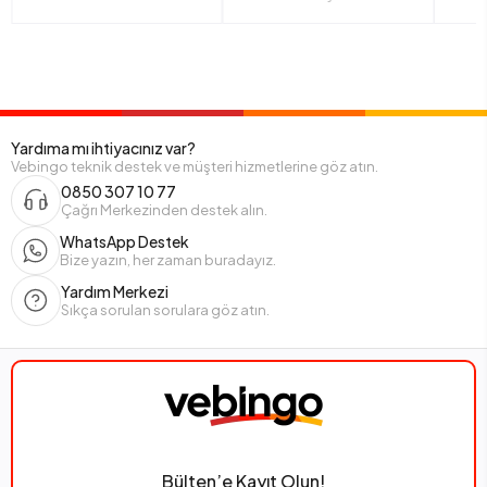
Yardıma mı ihtiyacınız var?
Vebingo teknik destek ve müşteri hizmetlerine göz atın.
0850 307 10 77
Çağrı Merkezinden destek alın.
WhatsApp Destek
Bize yazın, her zaman buradayız.
Yardım Merkezi
Sıkça sorulan sorulara göz atın.
Bülten’e Kayıt Olun!