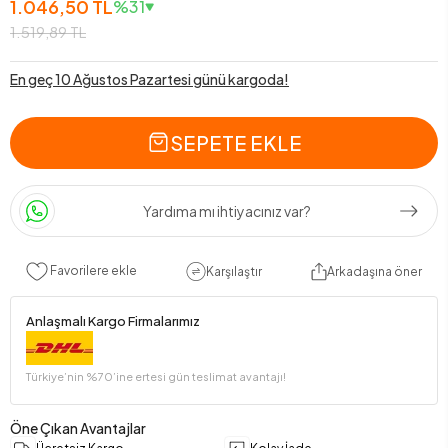
1.046,50 TL
%31
1.519,89 TL
En geç 10 Ağustos Pazartesi günü kargoda!
SEPETE EKLE
Yardıma mı ihtiyacınız var?
Favorilere ekle
Karşılaştır
Arkadaşına öner
Anlaşmalı Kargo Firmalarımız
Türkiye’nin %70’ine ertesi gün teslimat avantajı!
Öne Çıkan Avantajlar