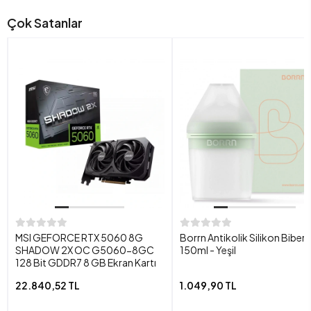
Çok Satanlar
MSI GEFORCE RTX 5060 8G
Borrn Antikolik Silikon Biber
SHADOW 2X OC G5060-8GC
150ml - Yeşil
128 Bit GDDR7 8 GB Ekran Kartı
22.840,52 TL
1.049,90 TL