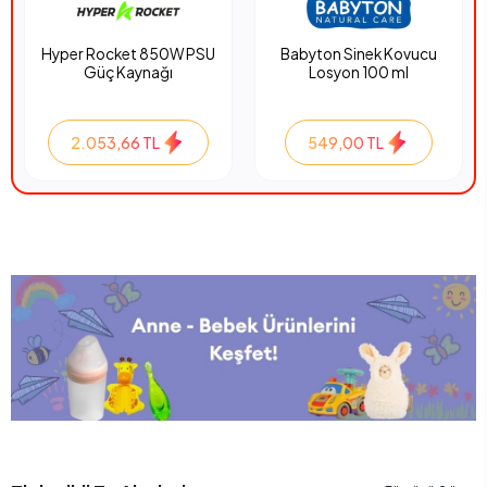
Hyper Rocket 850W PSU
Babyton Sinek Kovucu
Güç Kaynağı
Losyon 100 ml
2.053,66 TL
549,00 TL