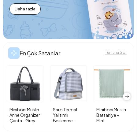
Daha fazla
En Çok Satanlar
Tümünü Gör
Miniboni Müslin
Saro Termal
Miniboni Müslin
Anne Organizer
Yalıtımlı
Battaniye -
Çanta - Grey
Beslenme
Mint
Çantası - Vichy