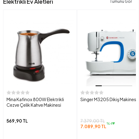
Elektrikli Ev Aletleri
Tümünü Gör
Mina Kafinox 800W Elektrikli
Singer M3205 Dikiş Makinesi
Cezve Çelik Kahve Makinesi
569,90 TL
7.379,00 TL
%4
7.089,90 TL