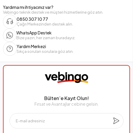
Yardıma mı ihtiyacınız var?
Vebingo teknik destek ve müşteri hizmetlerine göz atın.
0850 307 10 77
Çağrı Merkezinden destek alın.
WhatsApp Destek
Bize yazın, her zaman buradayız.
Yardım Merkezi
Sıkça sorulan sorulara göz atın.
Bülten’e Kayıt Olun!
Fırsat ve Avantajlar cebine gelsin.