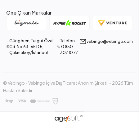
Öne Çıkan Markalar
Güngören, Turgut Özal
Telefon
vebingo@vebingo.com
Cd. No:63-65 D:5,
:0 850
Çekmeköy/İstanbul
307 10 77
© Vebingo - Vebingo İç ve Dış Ticaret Anonim Şirketi. - 2026 Tüm
Hakları Saklıdır.