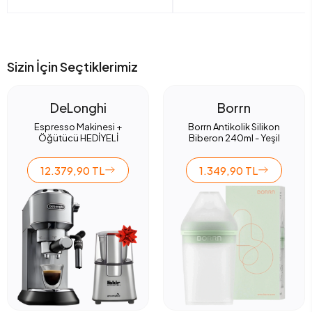
Sizin İçin Seçtiklerimiz
DeLonghi
Borrn
Espresso Makinesi +
Borrn Antikolik Silikon
Öğütücü HEDİYELİ
Biberon 240ml - Yeşil
12.379,90 TL
1.349,90 TL