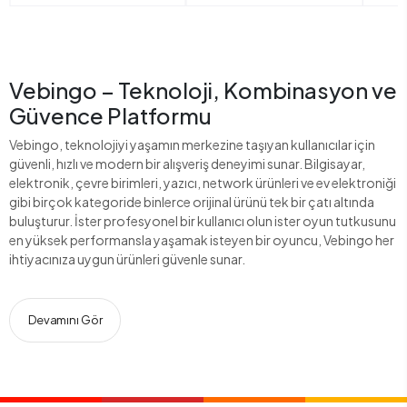
Vebingo – Teknoloji, Kombinasyon ve
Güvence Platformu
Vebingo, teknolojiyi yaşamın merkezine taşıyan kullanıcılar için
güvenli, hızlı ve modern bir alışveriş deneyimi sunar. Bilgisayar,
elektronik, çevre birimleri, yazıcı, network ürünleri ve ev elektroniği
gibi birçok kategoride binlerce orijinal ürünü tek bir çatı altında
buluşturur. İster profesyonel bir kullanıcı olun ister oyun tutkusunu
en yüksek performansla yaşamak isteyen bir oyuncu, Vebingo her
ihtiyacınıza uygun ürünleri güvenle sunar.
Devamını Gör