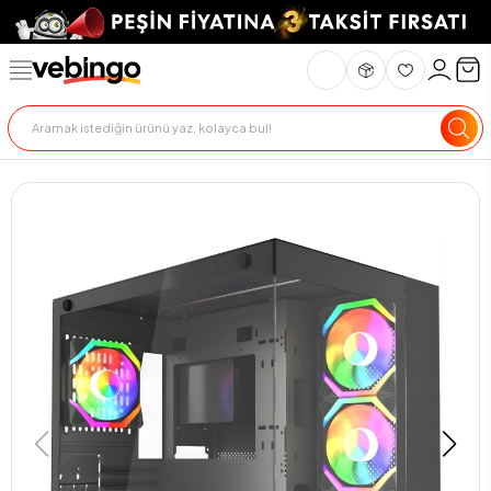
Genel Bakış
Ürün Açıklaması
Teslimat Ve İade
Ödeme Seçenekle