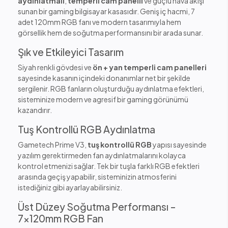
aydınlatmalı
,
temperli cam panelli
ve güçlü hava akışı
sunan bir gaming bilgisayar kasasıdır. Geniş iç hacmi, 7
adet 120mm RGB fanı ve modern tasarımıyla hem
görsellik hem de soğutma performansını bir arada sunar.
Şık ve Etkileyici Tasarım
Siyah renkli gövdesi ve
ön + yan temperli cam panelleri
sayesinde kasanın içindeki donanımlar net bir şekilde
sergilenir. RGB fanların oluşturduğu aydınlatma efektleri,
sisteminize modern ve agresif bir gaming görünümü
kazandırır.
Tuş Kontrollü RGB Aydınlatma
Gametech Prime V3,
tuş kontrollü RGB
yapısı sayesinde
yazılım gerektirmeden fan aydınlatmalarını kolayca
kontrol etmenizi sağlar. Tek bir tuşla farklı RGB efektleri
arasında geçiş yapabilir, sisteminizin atmosferini
istediğiniz gibi ayarlayabilirsiniz.
Üst Düzey Soğutma Performansı –
7x120mm RGB Fan