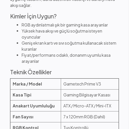
akışı sağlar.
Kimler İçin Uygun?
RGB aydınlatmalı şık bir gaming kasa arayanlar
Yüksek hava akışı ve güçlü soğutma isteyen
oyuncular
Geniş ekran kartı ve sıvı soğutma kullanacak sistem
kuranlar
Fiyat/performans odaklı, donanım uyumlu kasa
arayanlar
Teknik Özellikler
Marka / Model
Gametech Prime V3
Kasa Tipi
Gaming Bilgisayar Kasası
Anakart Uyumluluğu
ATX / Micro-ATX / Mini-ITX
Fan Sayısı
7 x 120mm RGB (Dahil)
RGB Kontrol
Tuş Kontrollü