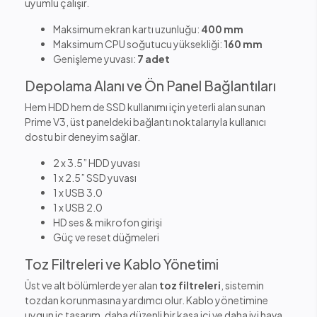
uyumlu çalışır.
Maksimum ekran kartı uzunluğu:
400 mm
Maksimum CPU soğutucu yüksekliği:
160 mm
Genişleme yuvası:
7 adet
Depolama Alanı ve Ön Panel Bağlantıları
Hem HDD hem de SSD kullanımı için yeterli alan sunan
Prime V3, üst paneldeki bağlantı noktalarıyla kullanıcı
dostu bir deneyim sağlar.
2 x 3.5” HDD yuvası
1 x 2.5” SSD yuvası
1 x USB 3.0
1 x USB 2.0
HD ses & mikrofon girişi
Güç ve reset düğmeleri
Toz Filtreleri ve Kablo Yönetimi
Üst ve alt bölümlerde yer alan
toz filtreleri
, sistemin
tozdan korunmasına yardımcı olur. Kablo yönetimine
uygun iç tasarım, daha düzenli bir kasa içi ve daha iyi hava