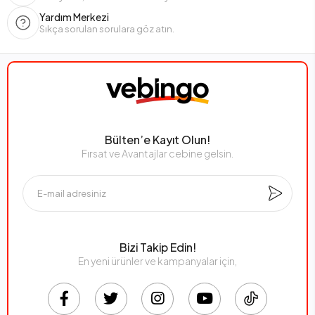
Yardım Merkezi
Sıkça sorulan sorulara göz atın.
Bülten’e Kayıt Olun!
Fırsat ve Avantajlar cebine gelsin.
Bizi Takip Edin!
En yeni ürünler ve kampanyalar için,