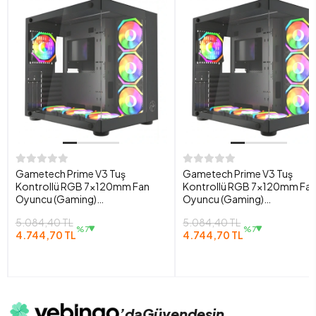
Gametech Prime V3 Tuş
Gametech Prime V3 Tuş
Kontrollü RGB 7x120mm Fan
Kontrollü RGB 7x120mm Fa
Oyuncu (Gaming)
Oyuncu (Gaming)
Bilgisayar Kasası
Bilgisayar Kasası
5.084,40 TL
5.084,40 TL
%7
%7
4.744,70 TL
4.744,70 TL
’da
Güvendesin