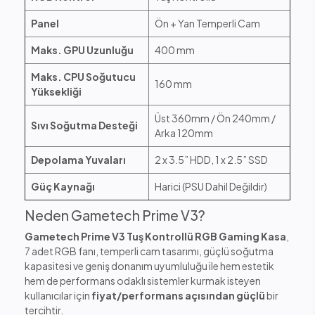
Panel
Ön + Yan Temperli Cam
Maks. GPU Uzunluğu
400 mm
Maks. CPU Soğutucu
160 mm
Yüksekliği
Üst 360mm / Ön 240mm /
Sıvı Soğutma Desteği
Arka 120mm
Depolama Yuvaları
2 x 3.5” HDD, 1 x 2.5” SSD
Güç Kaynağı
Harici (PSU Dahil Değildir)
Neden Gametech Prime V3?
Gametech Prime V3 Tuş Kontrollü RGB Gaming Kasa
,
7 adet RGB fanı, temperli cam tasarımı, güçlü soğutma
kapasitesi ve geniş donanım uyumluluğu ile hem estetik
hem de performans odaklı sistemler kurmak isteyen
kullanıcılar için
fiyat/performans açısından güçlü
bir
tercihtir.