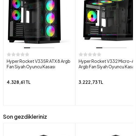
Hyper Rocket V335R ATX 8 Argb
Hyper Rocket V332 Micro-AT
Fan Siyah Oyuncu Kasası
Argb Fan Siyah Oyuncu Kasas
4.328,61 TL
3.222,73 TL
Son gezdikleriniz