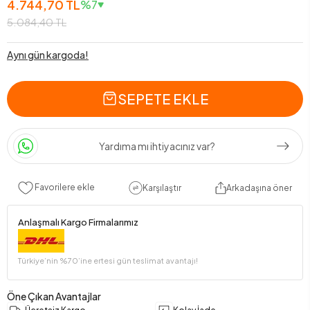
4.744,70 TL
%7
5.084,40 TL
Aynı gün kargoda!
SEPETE EKLE
Yardıma mı ihtiyacınız var?
Favorilere ekle
Karşılaştır
Arkadaşına öner
Anlaşmalı Kargo Firmalarımız
Türkiye’nin %70’ine ertesi gün teslimat avantajı!
Öne Çıkan Avantajlar