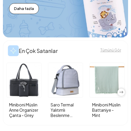
Daha fazla
En Çok Satanlar
Tümünü Gör
Miniboni Müslin
Saro Termal
Miniboni Müslin
Anne Organizer
Yalıtımlı
Battaniye -
Çanta - Grey
Beslenme
Mint
Çantası - Vichy