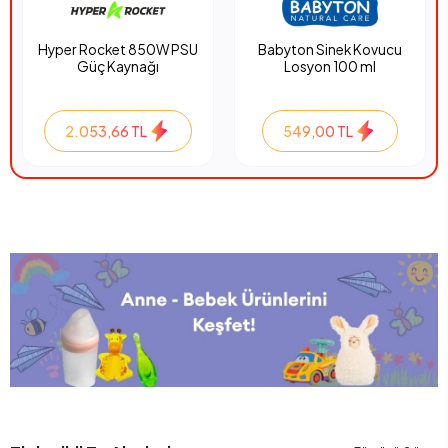
Hyper Rocket 850W PSU
Babyton Sinek Kovucu
Güç Kaynağı
Losyon 100 ml
2.053,66 TL
549,00 TL