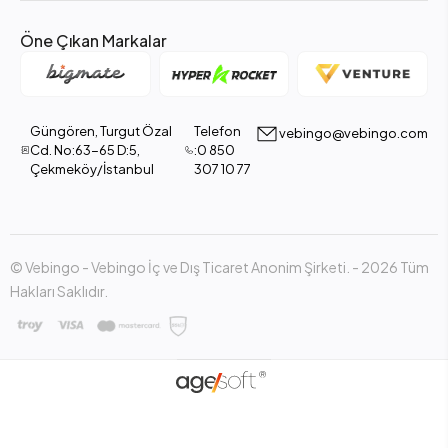
Öne Çıkan Markalar
Güngören, Turgut Özal
Telefon
vebingo@vebingo.com
Cd. No:63-65 D:5,
:0 850
Çekmeköy/İstanbul
307 10 77
© Vebingo - Vebingo İç ve Dış Ticaret Anonim Şirketi. - 2026 Tüm
Hakları Saklıdır.