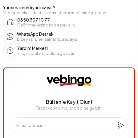
Yardıma mı ihtiyacınız var?
Vebingo teknik destek ve müşteri hizmetlerine göz atın.
0850 307 10 77
Çağrı Merkezinden destek alın.
WhatsApp Destek
Bize yazın, her zaman buradayız.
Yardım Merkezi
Sıkça sorulan sorulara göz atın.
Bülten’e Kayıt Olun!
Fırsat ve Avantajlar cebine gelsin.