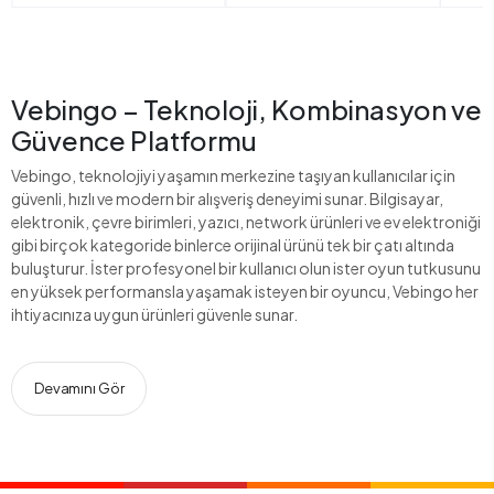
Vebingo – Teknoloji, Kombinasyon ve
Güvence Platformu
Vebingo, teknolojiyi yaşamın merkezine taşıyan kullanıcılar için
güvenli, hızlı ve modern bir alışveriş deneyimi sunar. Bilgisayar,
elektronik, çevre birimleri, yazıcı, network ürünleri ve ev elektroniği
gibi birçok kategoride binlerce orijinal ürünü tek bir çatı altında
buluşturur. İster profesyonel bir kullanıcı olun ister oyun tutkusunu
en yüksek performansla yaşamak isteyen bir oyuncu, Vebingo her
ihtiyacınıza uygun ürünleri güvenle sunar.
Devamını Gör