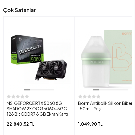
Çok Satanlar
MSI GEFORCE RTX 5060 8G
Borrn Antikolik Silikon Biber
SHADOW 2X OC G5060-8GC
150ml - Yeşil
128 Bit GDDR7 8 GB Ekran Kartı
22.840,52 TL
1.049,90 TL