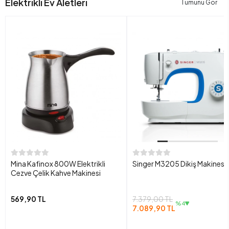
Elektrikli Ev Aletleri
Tümünü Gör
Mina Kafinox 800W Elektrikli
Singer M3205 Dikiş Makinesi
Cezve Çelik Kahve Makinesi
569,90 TL
7.379,00 TL
%4
7.089,90 TL