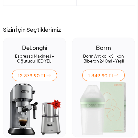
Sizin İçin Seçtiklerimiz
DeLonghi
Borrn
Espresso Makinesi +
Borrn Antikolik Silikon
Öğütücü HEDİYELİ
Biberon 240ml - Yeşil
12.379,90 TL
1.349,90 TL