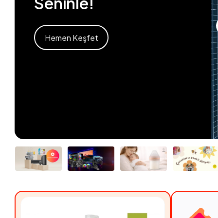
Seninle!
Hemen Keşfet