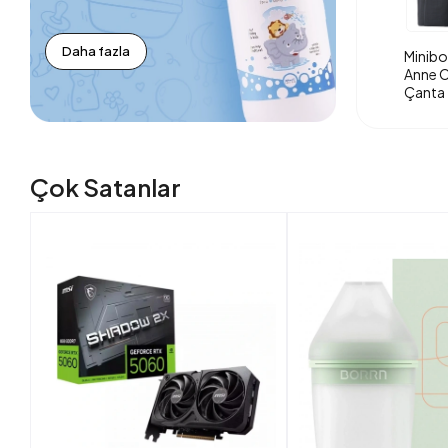
Daha fazla
Minibo
Anne O
Çanta 
Çok Satanlar