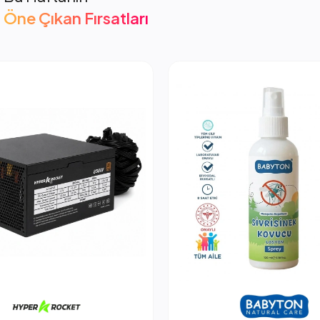
Öne Çıkan Fırsatları
cket 850W PSU Güç Kaynağı
2.053,66 TL