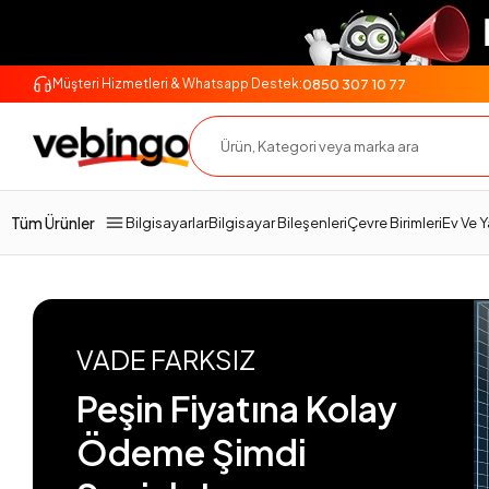
0850 307 10 77
Müşteri Hizmetleri & Whatsapp Destek:
Tüm Ürünler
Bilgisayarlar
Bilgisayar Bileşenleri
Çevre Birimleri
Ev Ve 
VADE FARKSIZ
Peşin Fiyatına Kolay
Ödeme Şimdi