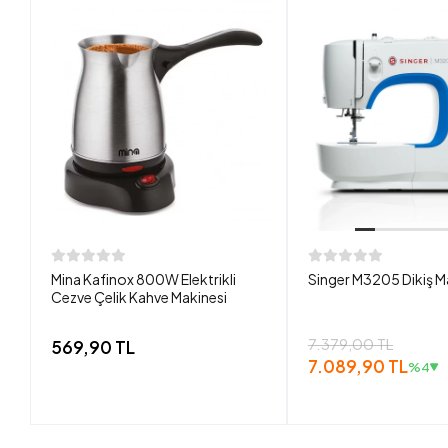
Mina Kafinox 800W Elektrikli
Singer M3205 Dikiş M
Cezve Çelik Kahve Makinesi
7.379,00 TL
569,90 TL
7.089,90 TL
%4