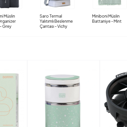
ni Müslin
Saro Termal
Miniboni Müslin
rganizer
Yalıtımlı Beslenme
Battaniye - Mint
- Grey
Çantası - Vichy