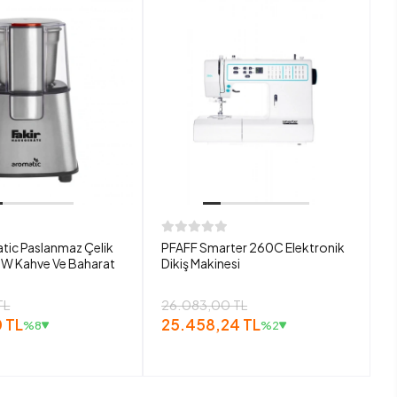
tic Paslanmaz Çelik
PFAFF Smarter 260C Elektronik
W Kahve Ve Baharat
Dikiş Makinesi
TL
26.083,00 TL
 TL
25.458,24 TL
%8
%2