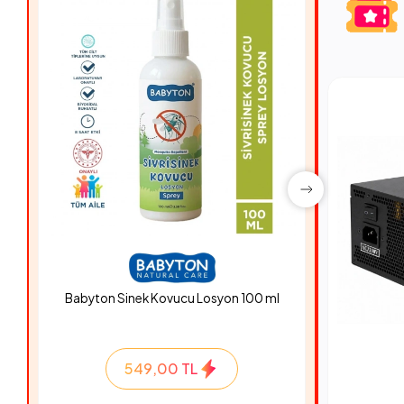
Babyton Sinek Kovucu Losyon 100 ml
Hyper Ro
549,00 TL