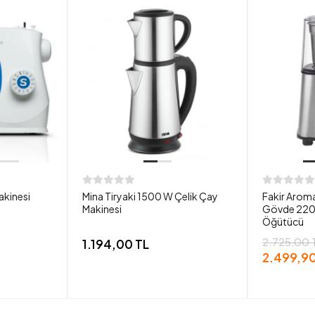
akinesi
Mina Tiryaki 1500 W Çelik Çay
Fakir Aroma
Makinesi
Gövde 220
Öğütücü
2.725,00 
1.194,00 TL
2.499,90