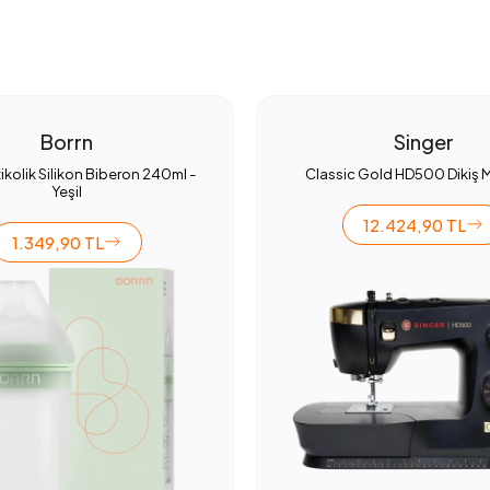
Borrn
Singer
ikolik Silikon Biberon 240ml -
Classic Gold HD500 Dikiş 
Yeşil
12.424,90 TL
1.349,90 TL