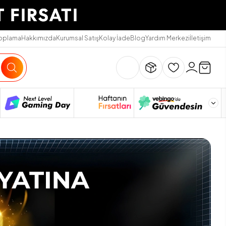
Toplama
Hakkımızda
Kurumsal Satış
Kolay İade
Blog
Yardım Merkezi
İletişim