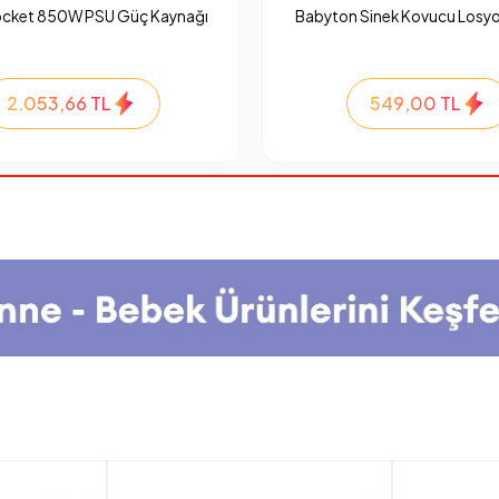
ocket 850W PSU Güç Kaynağı
Babyton Sinek Kovucu Losyo
2.053,66 TL
549,00 TL