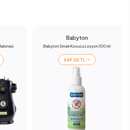
Babyton
Makinesi
Babyton Sinek Kovucu Losyon 100 ml
549,00 TL