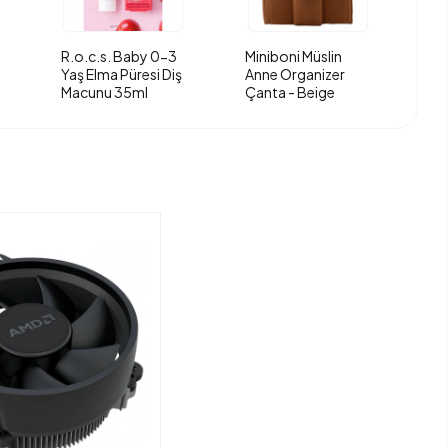
R.o.c.s. Baby 0-3
Miniboni Müslin
Yaş Elma Püresi Diş
Anne Organizer
Macunu 35ml
Çanta - Beige