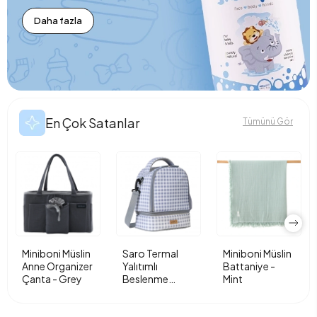
Daha fazla
En Çok Satanlar
Tümünü Gör
Miniboni Müslin
Saro Termal
Miniboni Müslin
Anne Organizer
Yalıtımlı
Battaniye -
Çanta - Grey
Beslenme
Mint
Çantası - Vichy