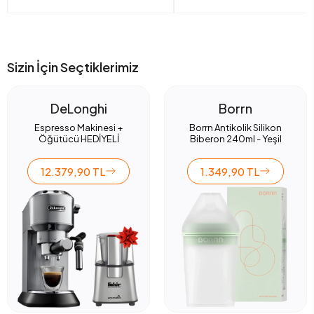
Sizin İçin Seçtiklerimiz
DeLonghi
Borrn
Espresso Makinesi +
Borrn Antikolik Silikon
Öğütücü HEDİYELİ
Biberon 240ml - Yeşil
12.379,90 TL
1.349,90 TL