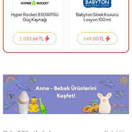
Hyper Rocket 850W PSU
Babyton Sinek Kovucu
Güç Kaynağı
Losyon 100 ml
2.053,66 TL
549,00 TL