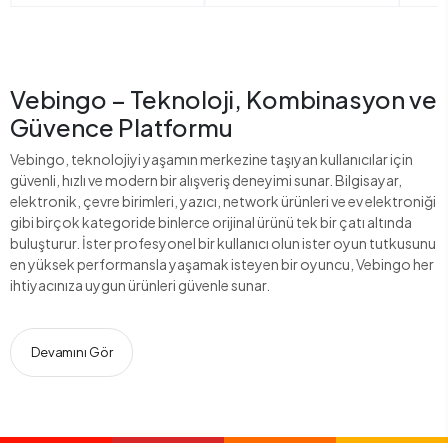
Vebingo – Teknoloji, Kombinasyon ve
Güvence Platformu
Vebingo, teknolojiyi yaşamın merkezine taşıyan kullanıcılar için
güvenli, hızlı ve modern bir alışveriş deneyimi sunar. Bilgisayar,
elektronik, çevre birimleri, yazıcı, network ürünleri ve ev elektroniği
gibi birçok kategoride binlerce orijinal ürünü tek bir çatı altında
buluşturur. İster profesyonel bir kullanıcı olun ister oyun tutkusunu
en yüksek performansla yaşamak isteyen bir oyuncu, Vebingo her
ihtiyacınıza uygun ürünleri güvenle sunar.
Devamını Gör