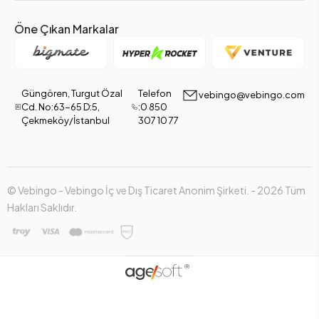
Öne Çıkan Markalar
Güngören, Turgut Özal
Telefon
vebingo@vebingo.com
Cd. No:63-65 D:5,
:0 850
Çekmeköy/İstanbul
307 10 77
© Vebingo - Vebingo İç ve Dış Ticaret Anonim Şirketi. - 2026 Tüm
Hakları Saklıdır.