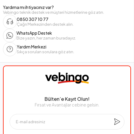
Yardıma mı ihtiyacınız var?
Vebingo teknik destek ve müşteri hizmetlerine göz atın.
0850 307 10 77
Çağrı Merkezinden destek alın.
WhatsApp Destek
Bize yazın, her zaman buradayız.
Yardım Merkezi
Sıkça sorulan sorulara göz atın.
Bülten’e Kayıt Olun!
Fırsat ve Avantajlar cebine gelsin.