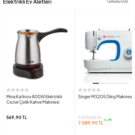
Elektrikli Ev Aletleri
Tümünü Gör
Mina Kafinox 800W Elektrikli
Singer M3205 Dikiş Makinesi
Cezve Çelik Kahve Makinesi
569,90 TL
7.379,00 TL
%4
7.089,90 TL