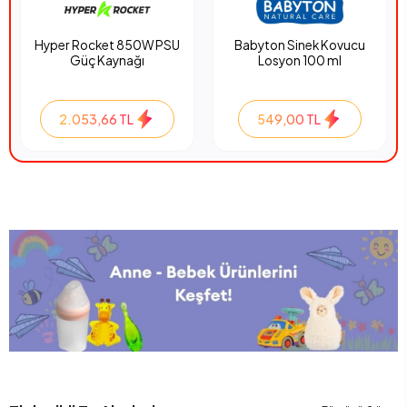
Hyper Rocket 850W PSU
Babyton Sinek Kovucu
Güç Kaynağı
Losyon 100 ml
2.053,66 TL
549,00 TL