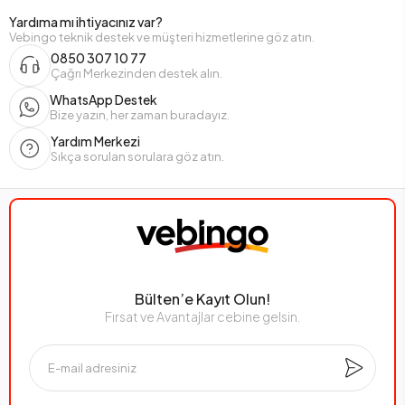
Yardıma mı ihtiyacınız var?
Vebingo teknik destek ve müşteri hizmetlerine göz atın.
0850 307 10 77
Çağrı Merkezinden destek alın.
WhatsApp Destek
Bize yazın, her zaman buradayız.
Yardım Merkezi
Sıkça sorulan sorulara göz atın.
Bülten’e Kayıt Olun!
Fırsat ve Avantajlar cebine gelsin.