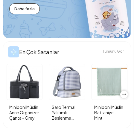
Daha fazla
En Çok Satanlar
Tümünü Gör
Miniboni Müslin
Saro Termal
Miniboni Müslin
Anne Organizer
Yalıtımlı
Battaniye -
Çanta - Grey
Beslenme
Mint
Çantası - Vichy