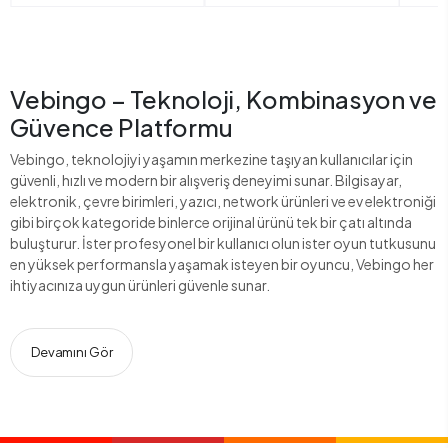
Vebingo – Teknoloji, Kombinasyon ve
Güvence Platformu
Vebingo, teknolojiyi yaşamın merkezine taşıyan kullanıcılar için
güvenli, hızlı ve modern bir alışveriş deneyimi sunar. Bilgisayar,
elektronik, çevre birimleri, yazıcı, network ürünleri ve ev elektroniği
gibi birçok kategoride binlerce orijinal ürünü tek bir çatı altında
buluşturur. İster profesyonel bir kullanıcı olun ister oyun tutkusunu
en yüksek performansla yaşamak isteyen bir oyuncu, Vebingo her
ihtiyacınıza uygun ürünleri güvenle sunar.
Devamını Gör