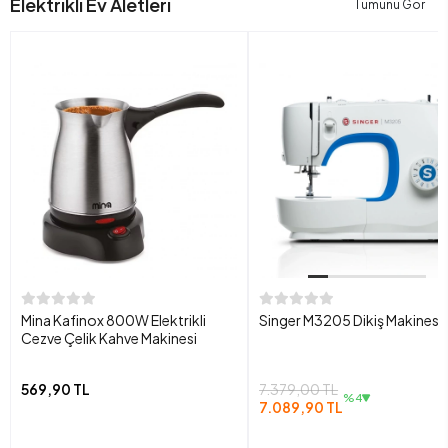
Elektrikli Ev Aletleri
Tümünü Gör
Mina Kafinox 800W Elektrikli
Singer M3205 Dikiş Makinesi
Cezve Çelik Kahve Makinesi
569,90 TL
7.379,00 TL
%4
7.089,90 TL