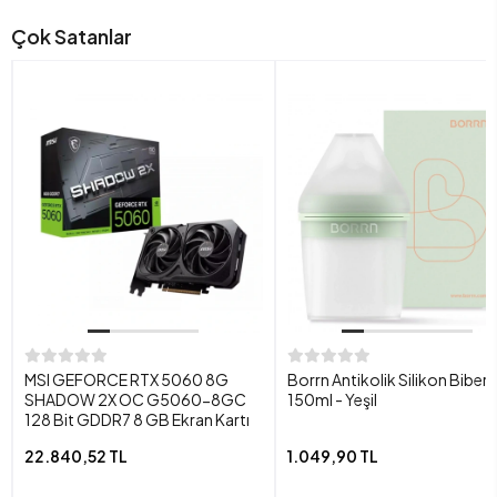
Çok Satanlar
MSI GEFORCE RTX 5060 8G
Borrn Antikolik Silikon Biber
SHADOW 2X OC G5060-8GC
150ml - Yeşil
128 Bit GDDR7 8 GB Ekran Kartı
22.840,52 TL
1.049,90 TL