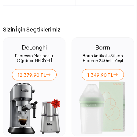
Sizin İçin Seçtiklerimiz
DeLonghi
Borrn
Espresso Makinesi +
Borrn Antikolik Silikon
Öğütücü HEDİYELİ
Biberon 240ml - Yeşil
12.379,90 TL
1.349,90 TL