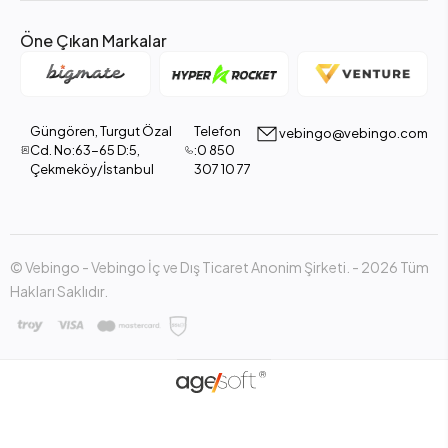
Öne Çıkan Markalar
Güngören, Turgut Özal
Telefon
vebingo@vebingo.com
Cd. No:63-65 D:5,
:0 850
Çekmeköy/İstanbul
307 10 77
© Vebingo - Vebingo İç ve Dış Ticaret Anonim Şirketi. - 2026 Tüm
Hakları Saklıdır.