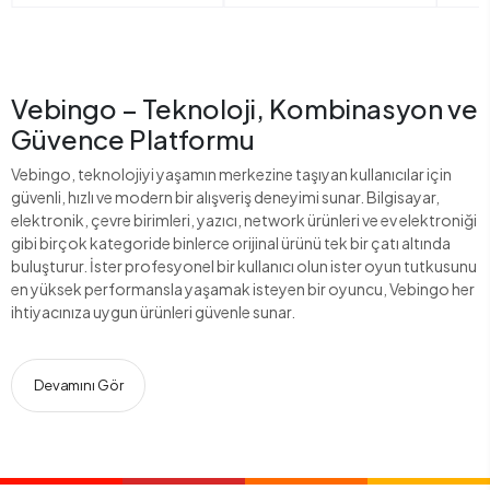
Vebingo – Teknoloji, Kombinasyon ve
Güvence Platformu
Vebingo, teknolojiyi yaşamın merkezine taşıyan kullanıcılar için
güvenli, hızlı ve modern bir alışveriş deneyimi sunar. Bilgisayar,
elektronik, çevre birimleri, yazıcı, network ürünleri ve ev elektroniği
gibi birçok kategoride binlerce orijinal ürünü tek bir çatı altında
buluşturur. İster profesyonel bir kullanıcı olun ister oyun tutkusunu
en yüksek performansla yaşamak isteyen bir oyuncu, Vebingo her
ihtiyacınıza uygun ürünleri güvenle sunar.
Devamını Gör