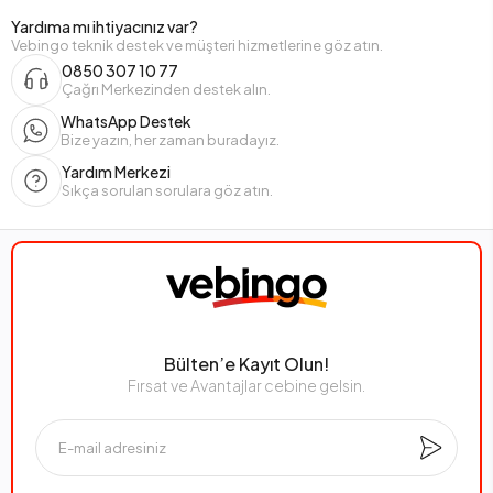
Yardıma mı ihtiyacınız var?
Vebingo teknik destek ve müşteri hizmetlerine göz atın.
0850 307 10 77
Çağrı Merkezinden destek alın.
WhatsApp Destek
Bize yazın, her zaman buradayız.
Yardım Merkezi
Sıkça sorulan sorulara göz atın.
Bülten’e Kayıt Olun!
Fırsat ve Avantajlar cebine gelsin.