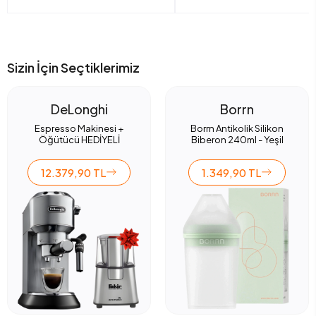
Sizin İçin Seçtiklerimiz
DeLonghi
Borrn
Espresso Makinesi +
Borrn Antikolik Silikon
Öğütücü HEDİYELİ
Biberon 240ml - Yeşil
12.379,90 TL
1.349,90 TL