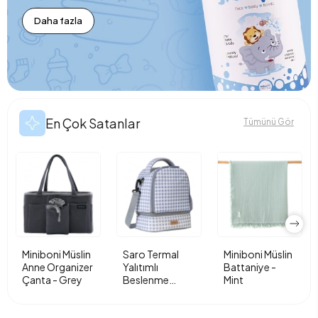
Daha fazla
En Çok Satanlar
Tümünü Gör
Miniboni Müslin
Saro Termal
Miniboni Müslin
Anne Organizer
Yalıtımlı
Battaniye -
Çanta - Grey
Beslenme
Mint
Çantası - Vichy