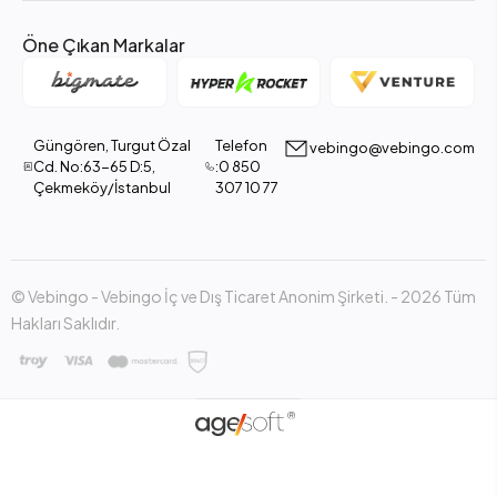
Öne Çıkan Markalar
Güngören, Turgut Özal
Telefon
vebingo@vebingo.com
Cd. No:63-65 D:5,
:0 850
Çekmeköy/İstanbul
307 10 77
© Vebingo - Vebingo İç ve Dış Ticaret Anonim Şirketi. - 2026 Tüm
Hakları Saklıdır.