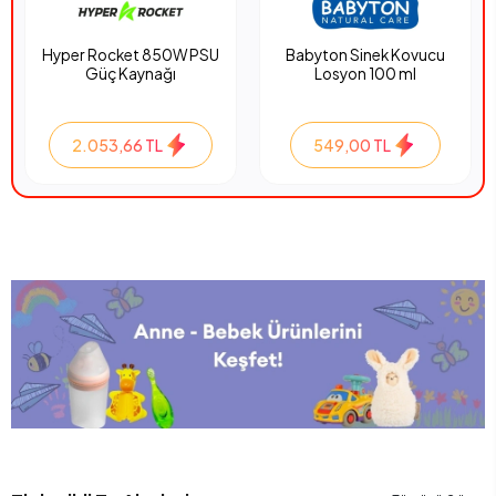
Hyper Rocket 850W PSU
Babyton Sinek Kovucu
Güç Kaynağı
Losyon 100 ml
2.053,66 TL
549,00 TL