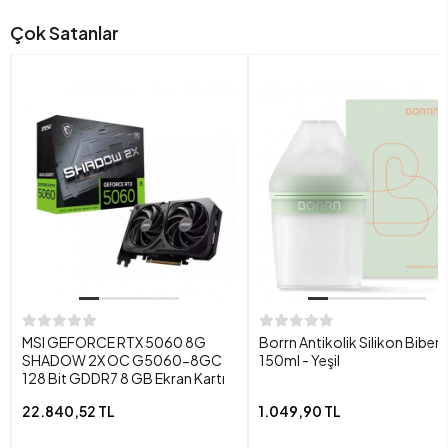
Çok Satanlar
MSI GEFORCE RTX 5060 8G
Borrn Antikolik Silikon Biber
SHADOW 2X OC G5060-8GC
150ml - Yeşil
128 Bit GDDR7 8 GB Ekran Kartı
22.840,52 TL
1.049,90 TL