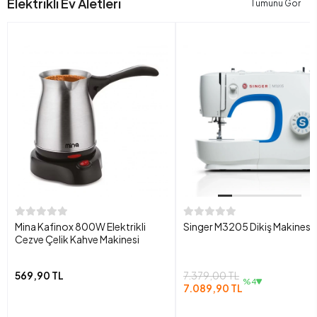
Elektrikli Ev Aletleri
Tümünü Gör
Mina Kafinox 800W Elektrikli
Singer M3205 Dikiş Makinesi
Cezve Çelik Kahve Makinesi
569,90 TL
7.379,00 TL
%4
7.089,90 TL