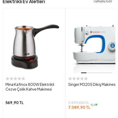
Elektrikli Ev Aletleri
Tümünü Gör
Mina Kafinox 800W Elektrikli
Singer M3205 Dikiş Makinesi
Cezve Çelik Kahve Makinesi
569,90 TL
7.379,00 TL
%4
7.089,90 TL