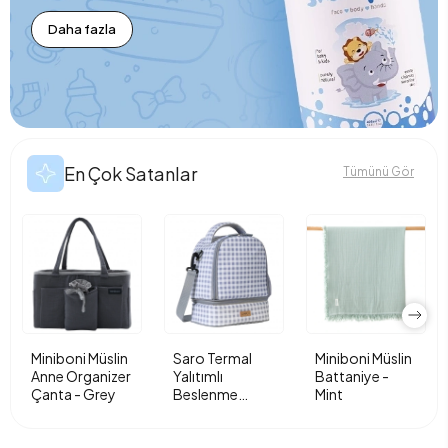
Daha fazla
En Çok Satanlar
Tümünü Gör
Miniboni Müslin
Saro Termal
Miniboni Müslin
Anne Organizer
Yalıtımlı
Battaniye -
Çanta - Grey
Beslenme
Mint
Çantası - Vichy