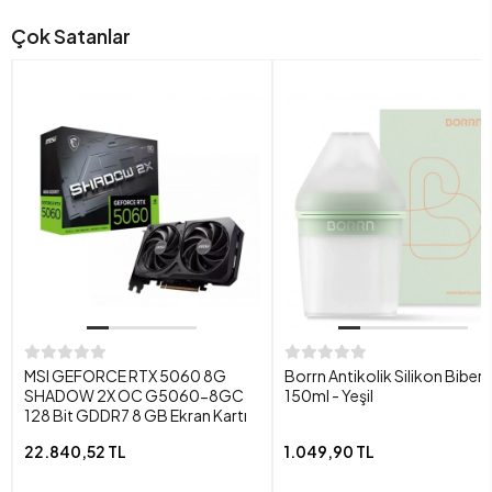
Çok Satanlar
MSI GEFORCE RTX 5060 8G
Borrn Antikolik Silikon Biber
SHADOW 2X OC G5060-8GC
150ml - Yeşil
128 Bit GDDR7 8 GB Ekran Kartı
22.840,52 TL
1.049,90 TL