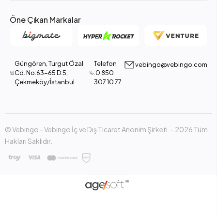
Öne Çıkan Markalar
Güngören, Turgut Özal
Telefon
vebingo@vebingo.com
Cd. No:63-65 D:5,
:0 850
Çekmeköy/İstanbul
307 10 77
© Vebingo - Vebingo İç ve Dış Ticaret Anonim Şirketi. - 2026 Tüm
Hakları Saklıdır.