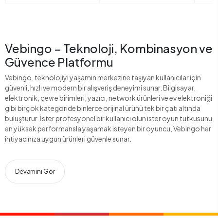
Vebingo – Teknoloji, Kombinasyon ve
Güvence Platformu
Vebingo, teknolojiyi yaşamın merkezine taşıyan kullanıcılar için
güvenli, hızlı ve modern bir alışveriş deneyimi sunar. Bilgisayar,
elektronik, çevre birimleri, yazıcı, network ürünleri ve ev elektroniği
gibi birçok kategoride binlerce orijinal ürünü tek bir çatı altında
buluşturur. İster profesyonel bir kullanıcı olun ister oyun tutkusunu
en yüksek performansla yaşamak isteyen bir oyuncu, Vebingo her
ihtiyacınıza uygun ürünleri güvenle sunar.
Devamını Gör