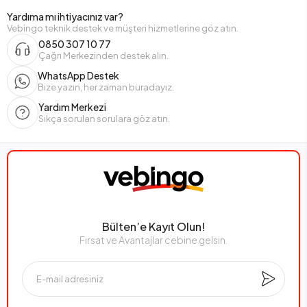
Yardıma mı ihtiyacınız var?
Vebingo teknik destek ve müşteri hizmetlerine göz atın.
0850 307 10 77
Çağrı Merkezinden destek alın.
WhatsApp Destek
Bize yazın, her zaman buradayız.
Yardım Merkezi
Sıkça sorulan sorulara göz atın.
Bülten’e Kayıt Olun!
Fırsat ve Avantajlar cebine gelsin.