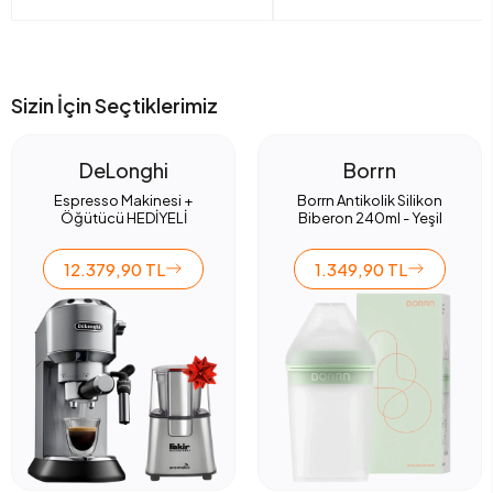
Sizin İçin Seçtiklerimiz
DeLonghi
Borrn
Espresso Makinesi +
Borrn Antikolik Silikon
Öğütücü HEDİYELİ
Biberon 240ml - Yeşil
12.379,90 TL
1.349,90 TL