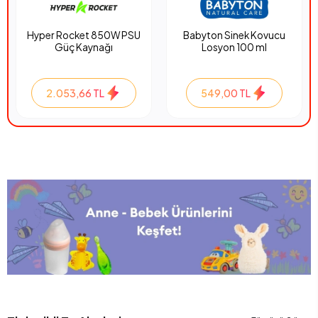
Hyper Rocket 850W PSU
Babyton Sinek Kovucu
Güç Kaynağı
Losyon 100 ml
2.053,66 TL
549,00 TL